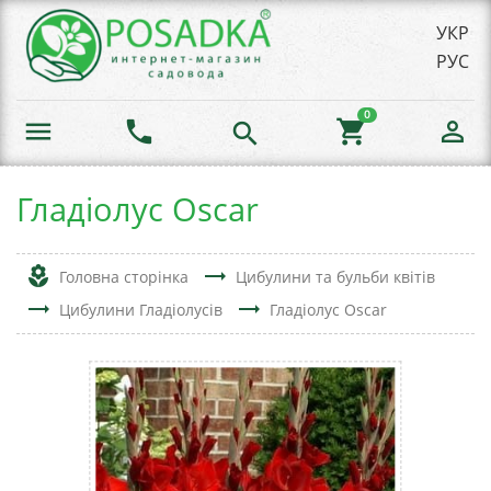
УКР
РУС
0
menu
phone
shopping_cart
person_outline
search
Гладіолус Oscar
local_florist
trending_flat
Головна сторінка
Цибулини та бульби квітів
trending_flat
trending_flat
Цибулини Гладіолусів
Гладіолус Oscar