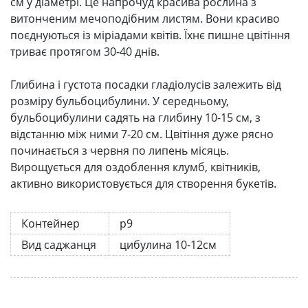
см у діаметрі. Це напрочуд красива рослина з
витонченим мечоподібним листям. Вони красиво
поєднуються із міріадами квітів. Їхнє пишне цвітіння
триває протягом 30-40 днів.
Глибина і густота посадки гладіолусів залежить від
розміру бульбоцибулини. У середньому,
бульбоцибулини садять на глибину 10-15 см, з
відстанню між ними 7-20 см. Цвітіння дуже рясно
починається з червня по липень місяць.
Вирощується для оздоблення клумб, квітників,
активно використовується для створення букетів.
Контейнер
р9
Вид саджанця
цибулина 10-12см