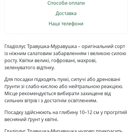
Способи оплати
Доставка
Наші телефони
Гладіолус Травушка-Муравушка – оригінальний сорт
із ніжним салатовим забарвленням і великою силою
росту. Квітки великі, гофровані, махрові,
зеленуватого відтінку.
Для посадки підходять пухкі, сипучі або дреновані
ґрунти зі слабо-кислою або нейтральною реакцією.
Місце рекомендується вибирати захищене від
сильних вітрів і з достатнім освітленням.
Посадку здійснюють на глибину 10–12 см у прогрітий
весняний ґрунт у квітні.
Гладіолус Травушка-Муравушка чудово прикрасить