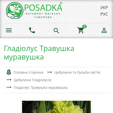
УКР
РУС
0
menu
phone
shopping_cart
person_outline
search
Гладіолус Травушка
муравушка
local_florist
trending_flat
Головна сторінка
Цибулини та бульби квітів
trending_flat
Цибулини Гладіолусів
trending_flat
Гладіолус Травушка муравушка