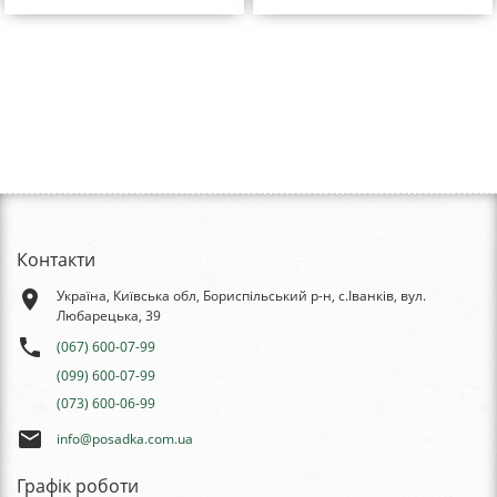
Контакти
place
Україна, Київська обл, Бориспільський р-н, с.Іванків, вул.
Любарецька, 39
phone
(067) 600-07-99
(099) 600-07-99
(073) 600-06-99
email
info@posadka.com.ua
Графік роботи