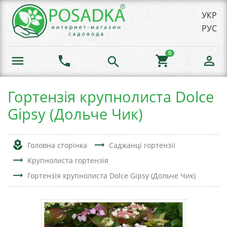
УКР
РУС
0
menu
phone
shopping_cart
person_outline
search
Гортензія крупнолиста Dolce
Gipsy (Дольче Чик)
local_florist
trending_flat
Головна сторінка
Саджанці гортензії
trending_flat
Крупнолиста гортензія
trending_flat
Гортензія крупнолиста Dolce Gipsy (Дольче Чик)