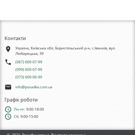
Контакти
place
Україна, Київська обл, Бориспільський р-н, с.Іванків, вул.
Любарецька, 39
phone
(067) 600-07-99
(099) 600-07-99
(073) 600-06-99
email
info@posadka.com.ua
Графік роботи
schedule
Пн-пт:
9:00-18:00
schedule
Сб:
9:00-15:00
© 2021, Posadka.com.ua, Всі права захищені.