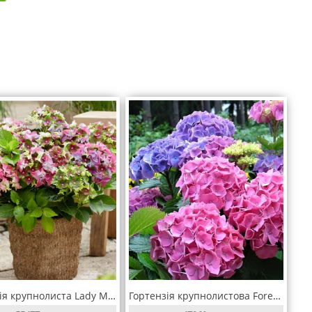
Гортензія крупнолиста Lady Mata Hari Pink (Леди Мата Хари Пинк)
Гортензія крупнолистова Forever & Ever Double Pink/Blue