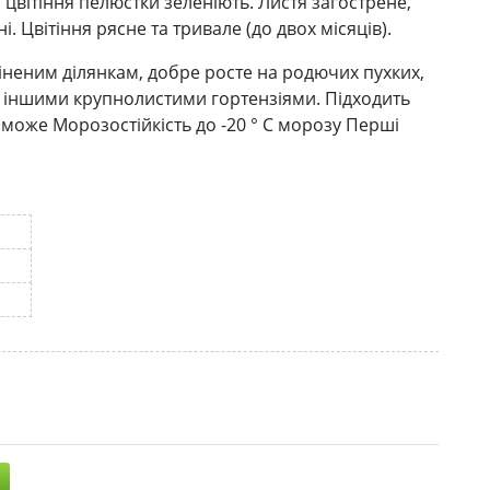
 цвітіння пелюстки зеленіють. Листя загострене,
. Цвітіння рясне та тривале (до двох місяців).
тіненим ділянкам, добре росте на родючих пухких,
 з іншими крупнолистими гортензіями. Підходить
н може Морозостійкість до -20 ° C морозу Перші