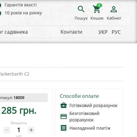
rs
Гарантія якості
0
search
shopping_cart
person_outline
rs
10 років на ринку
Пошук
Кошик
Кабінет
ог садівника
Контакти
УКР
РУС
Wackerbarth С2
Способи оплати
ртикул:
18009
business_center
Готівковий розрахунок
285 грн.
Безготівковий
payment
розрахунок
Кількість
receipt
Накладений платіж
шт