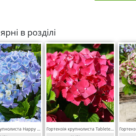
ярні в розділі
Гортензія крупнолиста Happy Blue (Хеппі Блю)
Гортензія крупнолиста Tabletensia (Таблетензія)