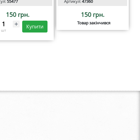
кул:
55477
Артикул:
47360
150 грн.
150 грн.
Товар закінчився
Купити
шт