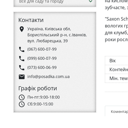
на кислому
keyboard_arrow_down
Все для саду та городу
зубчасте, 
"Saxon Sc
Контакти
вологих г
place
Україна, Київська обл,
для клумб,
Бориспільський р-н, с.Іванків,
роки росл
вул. Любарецька, 39
phone
(067) 600-07-99
phone
(099) 600-07-99
Вік
phone
(073) 600-06-99
Контей
email
info@posadka.com.ua
Мін. те
Графік роботи
schedule
Пн-пт:
9:00-18:00
schedule
Сб:
9:00-15:00
Коментар