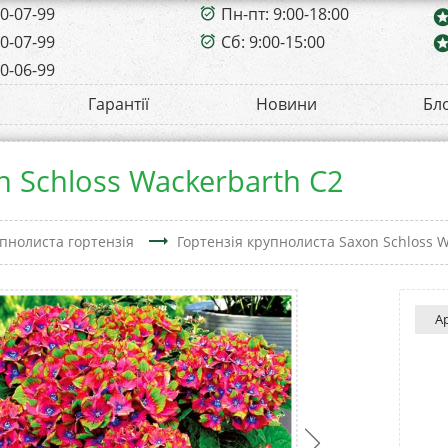
00-07-99
Пн-пт: 9:00-18:00
alarm_on
sta
00-07-99
Сб: 9:00-15:00
sta
alarm_on
00-06-99
Гарантії
Новини
Бл
n Schloss Wackerbarth С2
trending_flat
пнолиста гортензія
Гортензія крупнолиста Saxon Schloss 
А