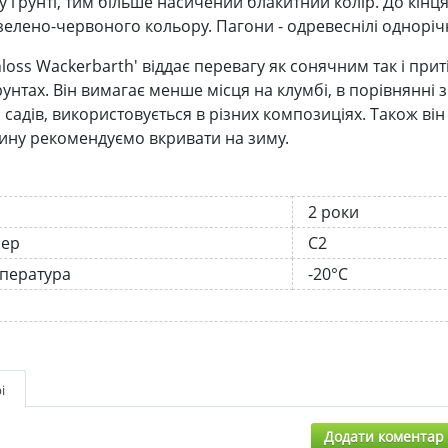
 ґрунті, тим більше насичений блакитний колір. До кінця
зелено-червоного кольору. Пагони - одревеснілі однорічні
hloss Wackerbarth' віддає перевагу як сонячним так і при
рунтах. Він вимагає менше місця на клумбі, в порівнянні
 садів, використовується в різних композиціях. Також ві
ину рекомендуємо вкривати на зиму.
2 роки
нер
С2
мпература
-20°C
і
Додати коментар