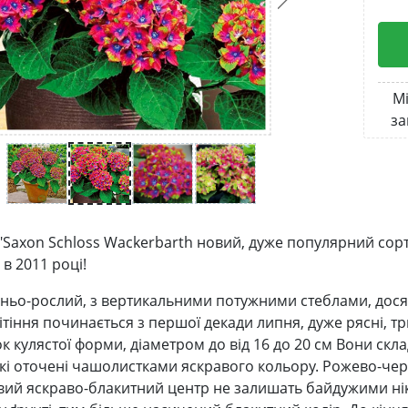
Мі
за
 "Saxon Schloss Wackerbarth новий, дуже популярний сорт 
в 2011 році!
ньо-рослий, з вертикальними потужними стеблами, досяг
ітіння починається з першої декади липня, дуже рясні, тр
к кулястої форми, діаметром до від 16 до 20 см Вони скл
які оточені чашолистками яскравого кольору. Рожево-че
ий яскраво-блакитний центр не залишать байдужими нік