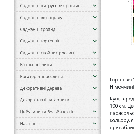
keyboard_arrow_down
Саджанці цитрусових рослин
keyboard_arrow_down
Саджанці винограду
keyboard_arrow_down
Саджанці троянд
keyboard_arrow_down
Саджанці гортензії
keyboard_arrow_down
Саджанці хвойних рослин
keyboard_arrow_down
В'юнкі рослини
keyboard_arrow_down
Багаторічні рослини
Гортензія
Німеччині 
keyboard_arrow_down
Декоративні дерева
Кущ серед
keyboard_arrow_down
Декоративні чагарники
100 см. Цв
keyboard_arrow_down
Цибулини та бульби квітів
парасольо
кольору, 
keyboard_arrow_down
Насіння
приваблив