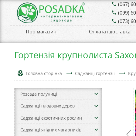
(067) 6
phone
(099) 6
phone
(073) 6
phone
Про магазин
Оплата і доставка
Гортензія крупнолиста Saxo
local_florist
trending_flat
trending_flat
Головна сторінка
Саджанці гортензії
Кру
keyboard_arrow_down
Розсада полуниці
keyboard_arrow_down
Саджанці плодових дерев
keyboard_arrow_down
Саджанці екзотичних рослин
keyboard_arrow_down
Саджанці ягідних чагарників