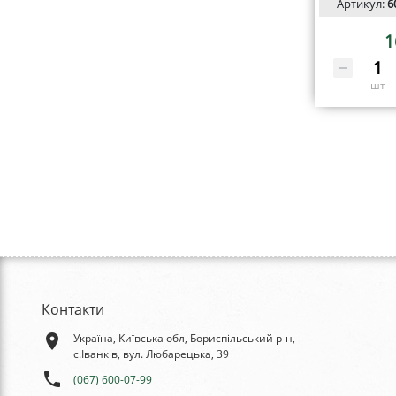
Артикул:
6
1
шт
Контакти
place
Україна, Київська обл, Бориспільський р-н,
с.Іванків, вул. Любарецька, 39
phone
(067) 600-07-99