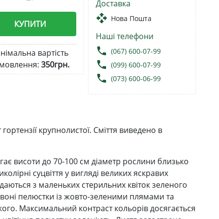
Доставка
open_with
Нова Пошта
КУПИТИ
Наші телефони
local_phone
(067) 600-07-99
німальна вартість
local_phone
мовлення:
350грн.
(099) 600-07-99
local_phone
(073) 600-06-99
гортензії крупнолистої. Сміття виведено в
ає висоти до 70-100 см діаметр рослини близько
иколірні суцвіття у вигляді великих яскравих
адаються з маленьких стерильних квіток зеленого
рвоні пелюстки із жовто-зеленими плямами та
ого. Максимальний контраст кольорів досягається