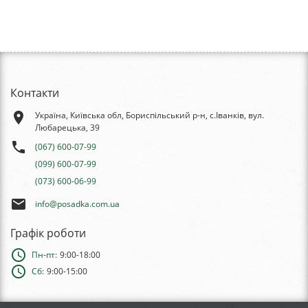
Контакти
place
Україна, Київська обл, Бориспільський р-н, с.Іванків, вул.
Любарецька, 39
phone
(067) 600-07-99
(099) 600-07-99
(073) 600-06-99
email
info@posadka.com.ua
Графік роботи
schedule
Пн-пт:
9:00-18:00
schedule
Сб:
9:00-15:00