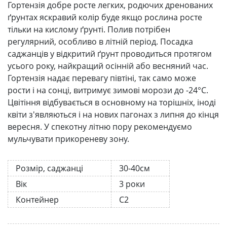
Гортензія добре росте легких, родючих дренованих
ґрунтах яскравий колір буде якщо рослина росте
тільки на кислому ґрунті. Полив потрібен
регулярний, особливо в літній період. Посадка
саджанців у відкритий ґрунт проводиться протягом
усього року, найкращий осінній або весняний час.
Гортензія надає перевагу півтіні, так само може
рости і на сонці, витримує зимові морози до -24°C.
Цвітіння відбувається в основному на торішніх, іноді
квіти з'являються і на нових пагонах з липня до кінця
вересня. У спекотну літню пору рекомендуємо
мульчувати прикореневу зону.
Розмір, саджанці
30-40см
Вік
3 роки
Контейнер
С2