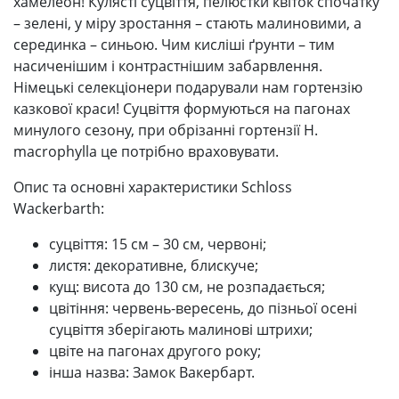
хамелеон! Кулясті суцвіття, пелюстки квіток спочатку
– зелені, у міру зростання – стають малиновими, а
серединка – синьою. Чим кисліші ґрунти – тим
насиченішим і контрастнішим забарвлення.
Німецькі селекціонери подарували нам гортензію
казкової краси! Суцвіття формуються на пагонах
минулого сезону, при обрізанні гортензії H.
macrophylla це потрібно враховувати.
Опис та основні характеристики Schloss
Wackerbarth:
суцвіття: 15 см – 30 см, червоні;
листя: декоративне, блискуче;
кущ: висота до 130 см, не розпадається;
цвітіння: червень-вересень, до пізньої осені
суцвіття зберігають малинові штрихи;
цвіте на пагонах другого року;
інша назва: Замок Вакербарт.