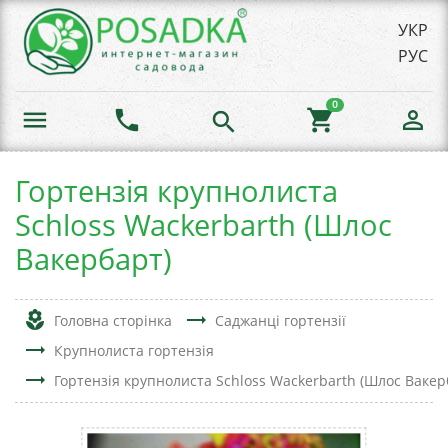
УКР
РУС
0
menu
phone
shopping_cart
person_outline
search
Гортензія крупнолиста
Schloss Wackerbarth (Шлос
Вакербарт)
local_florist
trending_flat
Головна сторінка
Саджанці гортензії
trending_flat
Крупнолиста гортензія
trending_flat
Гортензія крупнолиста Schloss Wackerbarth (Шлос Вакер