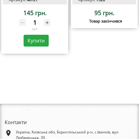
145 грн.
95 грн.
Товар закінчився
шт
Купити
Контакти
place
Україна, Київська обл, Бориспільський р-н, с.Іванків, вул.
Любарецька, 39