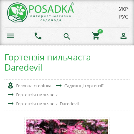
УКР
РУС
0
menu
phone
shopping_cart
person_outline
search
Гортензія пильчаста
Daredevil
local_florist
trending_flat
Головна сторінка
Саджанці гортензії
trending_flat
Гортензія пильчаста
trending_flat
Гортензія пильчаста Daredevil