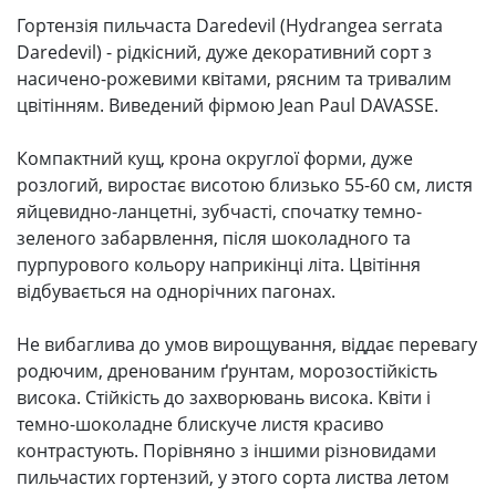
Гортензія пильчаста Daredevil (Hydrangea serrata
Daredevil) - рідкісний, дуже декоративний сорт з
насичено-рожевими квітами, рясним та тривалим
цвітінням. Виведений фірмою Jean Paul DAVASSE.
Компактний кущ, крона округлої форми, дуже
розлогий, виростає висотою близько 55-60 см, листя
яйцевидно-ланцетні, зубчасті, спочатку темно-
зеленого забарвлення, після шоколадного та
пурпурового кольору наприкінці літа. Цвітіння
відбувається на однорічних пагонах.
Не вибаглива до умов вирощування, віддає перевагу
родючим, дренованим ґрунтам, морозостійкість
висока. Стійкість до захворювань висока. Квіти і
темно-шоколадне блискуче листя красиво
контрастують. Порівняно з іншими різновидами
пильчастих гортензий, у этого сорта листва летом