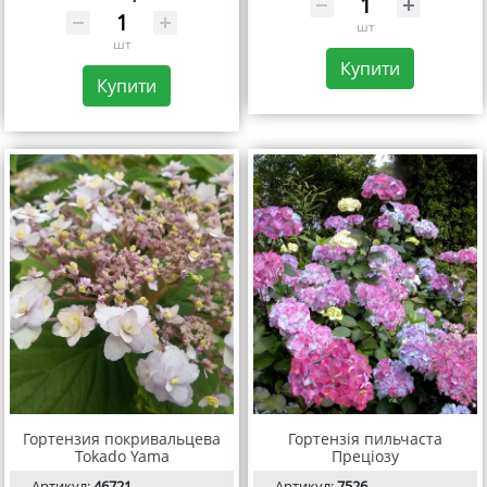
шт
шт
Купити
Купити
Гортензия покривальцева
Гортензія пильчаста
Tokado Yama
Преціозу
Артикул:
46721
Артикул:
7526