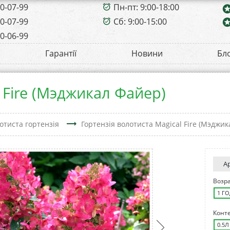
00-07-99
Пн-пт: 9:00-18:00
alarm_on
sta
00-07-99
Сб: 9:00-15:00
sta
alarm_on
00-06-99
Гарантії
Новини
Бл
 Fire (Мэджикал Файер)
trending_flat
отиста гортензія
Гортензія волотиста Magical Fire (Мэджи
А
Возр
1 Г
Конт
0.5Л