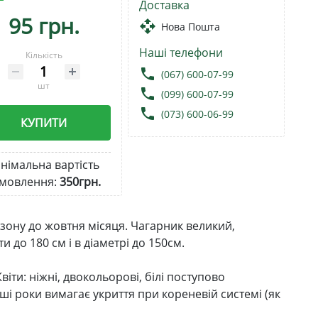
Доставка
95 грн.
open_with
Нова Пошта
Наші телефони
Кількість
local_phone
(067) 600-07-99
шт
local_phone
(099) 600-07-99
local_phone
(073) 600-06-99
КУПИТИ
німальна вартість
мовлення:
350грн.
сезону до жовтня місяця. Чагарник великий,
до 180 см і в діаметрі до 150см.
віти: ніжні, двокольорові, білі поступово
ші роки вимагає укриття при кореневій системі (як