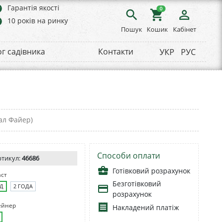
rs
Гарантія якості
0
search
shopping_cart
person_outline
rs
10 років на ринку
Пошук
Кошик
Кабінет
ог садівника
Контакти
УКР
РУС
кал Файер)
Способи оплати
ртикул:
46686
business_center
Готівковий розрахунок
аст
Безготівковий
ОД
2 ГОДА
payment
розрахунок
ейнер
receipt
Накладений платіж