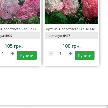
Гортензія волотиста Vanille Fraise (Ванилла Фрейз)
Гортензія волотиста Fraise Melba (Фрайз Мельба)
кул:
5929
Артикул:
6427
105 грн.
100 грн.
Купити
Купити
шт
шт