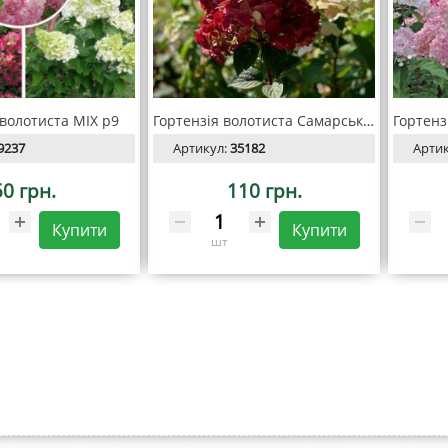
 волотиста MIX р9
Гортензія волотиста Самарська Лідія
9237
Артикул:
35182
Арти
50 грн.
110 грн.
Купити
Купити
шт