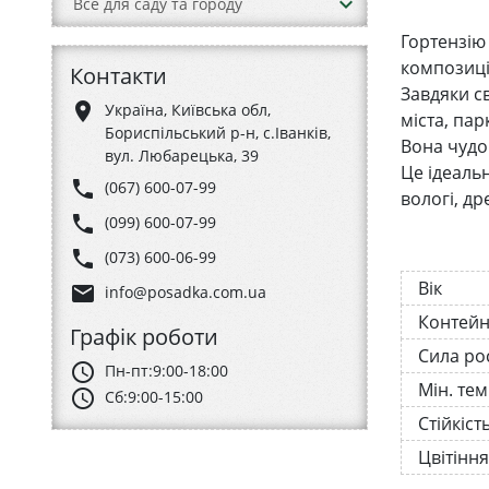
keyboard_arrow_down
Все для саду та городу
Гортензію
композиці
Контакти
Завдяки с
place
Україна, Київська обл,
міста, пар
Бориспільський р-н, с.Іванків,
Вона чудо
вул. Любарецька, 39
Це ідеаль
phone
(067) 600-07-99
вологі, др
phone
(099) 600-07-99
phone
(073) 600-06-99
Вік
email
info@posadka.com.ua
Контей
Графік роботи
Сила ро
schedule
Пн-пт:
9:00-18:00
Мін. те
schedule
Сб:
9:00-15:00
Стійкіст
Цвітіння