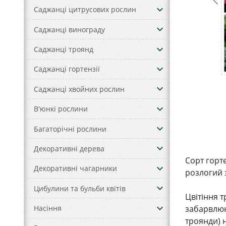
keyboard_arrow_down
Саджанці цитрусових рослин
keyboard_arrow_down
Саджанці винограду
keyboard_arrow_down
Саджанці троянд
keyboard_arrow_down
Саджанці гортензії
keyboard_arrow_down
Саджанці хвойних рослин
keyboard_arrow_down
В'юнкі рослини
keyboard_arrow_down
Багаторічні рослини
keyboard_arrow_down
Декоративні дерева
Сорт горте
keyboard_arrow_down
Декоративні чагарники
розлогий 
keyboard_arrow_down
Цибулини та бульби квітів
Цвітіння т
keyboard_arrow_down
забарвлюю
Насіння
троянди) 