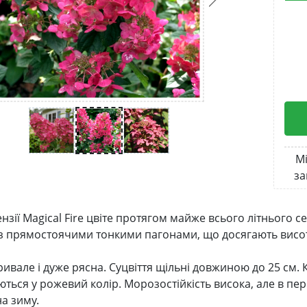
Мі
за
нзії Magical Fire цвіте протягом майже всього літнього 
з прямостоячими тонкими пагонами, що досягають висоти 
ривале і дуже рясна. Суцвіття щільні довжиною до 25 см. К
ться у рожевий колір. Морозостійкість висока, але в пер
на зиму.