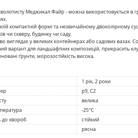
 волотисту Меджикал Файр - можна використовується в г
ях.
воїй компактній формі та незвичайному двоколірному суц
ків чи скверу, будинку чи саду.
во виглядає у великих контейнерах або садових вазах. Со
ний варіант для ландшафтних композицій, прикрасить клу
еновані ґрунти, морозостійкість висока.
1 рік, 2 роки
нер
р9, С2
сту
велика
мпература
-25°C
ь до хвороб
стійкий
рясна