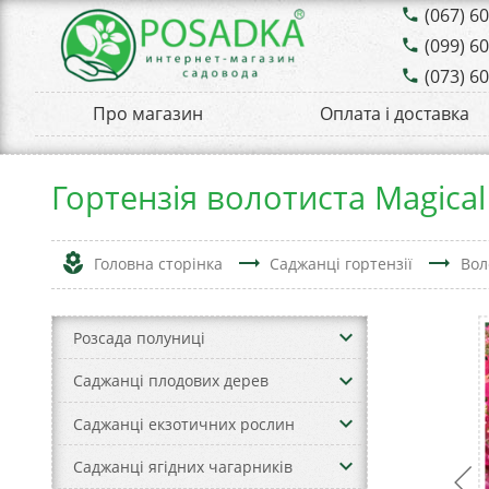
(067) 6
phone
(099) 6
phone
(073) 6
phone
Про магазин
Оплата і доставка
Гортензія волотиста Magical
local_florist
trending_flat
trending_flat
Головна сторінка
Саджанці гортензії
Вол
keyboard_arrow_down
Розсада полуниці
keyboard_arrow_down
Саджанці плодових дерев
keyboard_arrow_down
Саджанці екзотичних рослин
keyboard_arrow_down
Саджанці ягідних чагарників