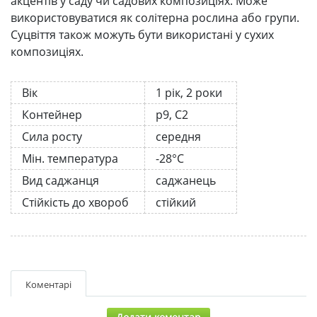
акцентів у саду чи садових композиціях. Може
використовуватися як солітерна рослина або групи.
Суцвіття також можуть бути використані у сухих
композиціях.
Вік
1 рік, 2 роки
Контейнер
р9, С2
Сила росту
середня
Мін. температура
-28°C
Вид саджанця
саджанець
Стійкість до хвороб
стійкий
Коментарі