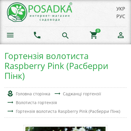
УКР
РУС
0
menu
phone
shopping_cart
person_outline
search
Гортензія волотиста
Raspberry Pink (Расберри
Пінк)
local_florist
trending_flat
Головна сторінка
Саджанці гортензії
trending_flat
Волотиста гортензія
trending_flat
Гортензія волотиста Raspberry Pink (Расберри Пінк)