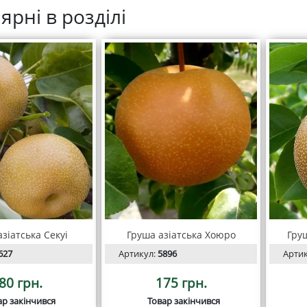
ярні в розділі
зіатська Секуі
Груша азіатська Хоюро
Груш
627
Артикул:
5896
Арти
80 грн.
175 грн.
ар закінчився
Товар закінчився