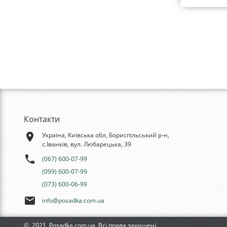
Контакти
place
Україна, Київська обл, Бориспільський р-н,
с.Іванків, вул. Любарецька, 39
phone
(067) 600-07-99
(099) 600-07-99
(073) 600-06-99
email
info@posadka.com.ua
© 2021, Posadka.com.ua, Всі права захищені.