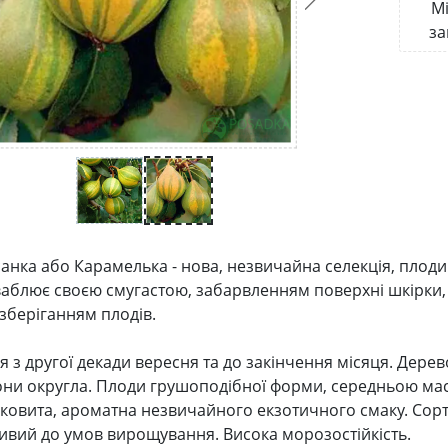
Мі
за
анка або Карамелька - нова, незвичайна селекція, плоди
аблює своєю смугастою, забарвленням поверхні шкірки,
зберіганням плодів.
 з другої декади вересня та до закінчення місяця. Дерев
ни округла. Плоди грушоподібної форми, середньою масою
оковита, ароматна незвичайного екзотичного смаку. Сорт
ивий до умов вирощування. Висока морозостійкість.