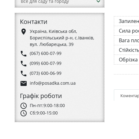
keyboard_arrow_down
Все для саду та городу
Контакти
Запиле
Сила ро
place
Україна, Київська обл,
Бориспільський р-н, с.Іванків,
Вага пл
вул. Любарецька, 39
Стійкіст
phone
(067) 600-07-99
Обрізка
phone
(099) 600-07-99
phone
(073) 600-06-99
email
info@posadka.com.ua
Графік роботи
Коментар
schedule
Пн-пт:
9:00-18:00
schedule
Сб:
9:00-15:00