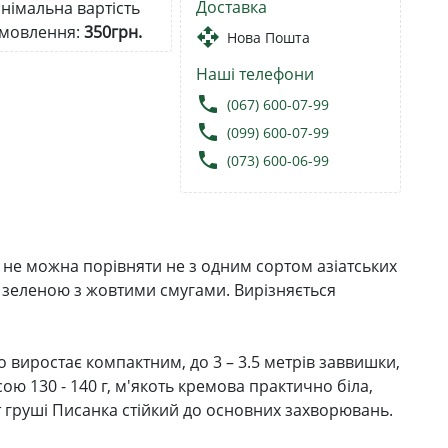
Доставка
німальна вартість
мовлення:
350грн.
open_with
Нова Пошта
Наші телефони
local_phone
(067) 600-07-99
local_phone
(099) 600-07-99
local_phone
(073) 600-06-99
 не можна порівняти не з одним сортом азіатських
 зеленою з жовтими смугами. Вирізняється
о виростає компактним, до 3 – 3.5 метрів заввишки,
 130 - 140 г, м'якоть кремова практично біла,
 груші Писанка стійкий до основних захворювань.