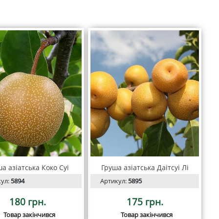
а азіатська Коко Суі
Груша азіатська Даітсуі Лі
кул:
5894
Артикул:
5895
180 грн.
175 грн.
Товар закінчився
Товар закінчився