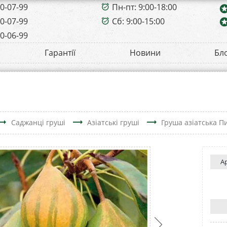
00-07-99
Пн-пт: 9:00-18:00
alarm_on
sta
00-07-99
Сб: 9:00-15:00
sta
alarm_on
00-06-99
Гарантії
Новини
Бл
ing_flat
trending_flat
trending_flat
Саджанці груші
Азіатські груші
Груша азіатська П
А