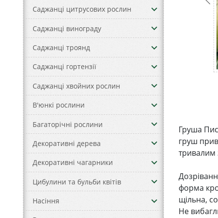
keyboard_arrow_down
Саджанці цитрусових рослин
keyboard_arrow_down
Саджанці винограду
keyboard_arrow_down
Саджанці троянд
keyboard_arrow_down
Саджанці гортензії
keyboard_arrow_down
Саджанці хвойних рослин
keyboard_arrow_down
В'юнкі рослини
keyboard_arrow_down
Багаторічні рослини
Груша Пис
груш прив
keyboard_arrow_down
Декоративні дерева
тривалим 
keyboard_arrow_down
Декоративні чагарники
Дозрівання
keyboard_arrow_down
Цибулини та бульби квітів
форма кро
щільна, с
keyboard_arrow_down
Насіння
Не вибагл