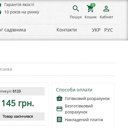
rs
Гарантія якості
0
search
shopping_cart
person_outline
rs
10 років на ринку
Пошук
Кошик
Кабінет
ог садівника
Контакти
УКР
РУС
исанка
Способи оплати
ртикул:
6123
business_center
Готівковий розрахунок
145 грн.
Безготівковий
payment
розрахунок
Товар закінчився
receipt
Накладений платіж