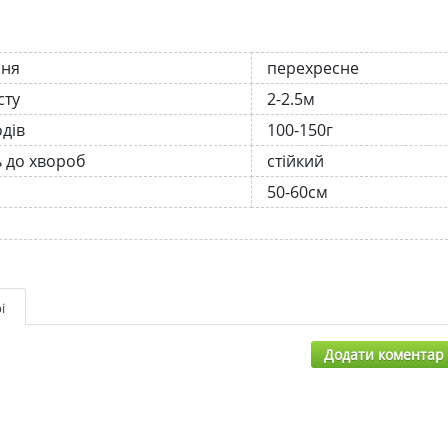
ння
перехресне
сту
2-2.5м
одів
100-150г
ь до хвороб
стійкий
50-60см
і
Додати коментар