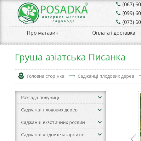
(067) 6
phone
(099) 6
phone
(073) 6
phone
Про магазин
Оплата і доставка
Груша азіатська Писанка
local_florist
trending_flat
trend
Головна сторінка
Саджанці плодових дерев
keyboard_arrow_down
Розсада полуниці
keyboard_arrow_down
Саджанці плодових дерев
keyboard_arrow_down
Саджанці екзотичних рослин
keyboard_arrow_down
Саджанці ягідних чагарників