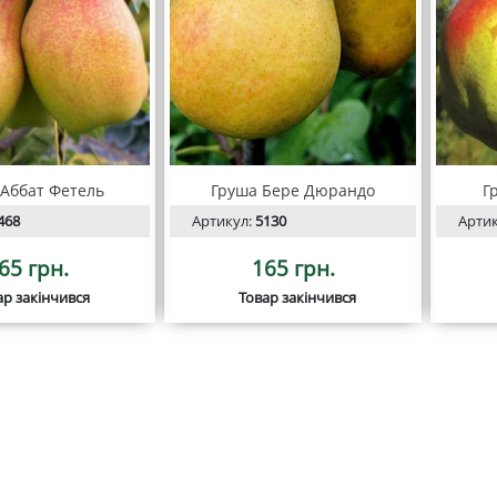
 Аббат Фетель
Груша Бере Дюрандо
Г
468
Артикул:
5130
Арти
65 грн.
165 грн.
ар закінчився
Товар закінчився