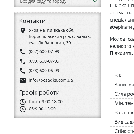
keyboard_arrow_down
Все для саду та городу
Шкірка ні
ароматна,
спеціальн
Контакти
зберігати 
place
Україна, Київська обл,
Бориспільський р-н, с.Іванків,
Молоді са
вул. Любарецька, 39
великого 
phone
(067) 600-07-99
Підходять 
phone
(099) 600-07-99
phone
(073) 600-06-99
Вік
email
info@posadka.com.ua
Запиле
Графік роботи
Сила ро
schedule
Пн-пт:
9:00-18:00
Мін. те
schedule
Сб:
9:00-15:00
Вага пл
Вид сад
Стійкіст