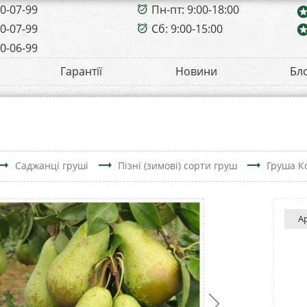
00-07-99
Пн-пт: 9:00-18:00
alarm_on
sta
00-07-99
Сб: 9:00-15:00
sta
alarm_on
00-06-99
Гарантії
Новини
Бл
ing_flat
trending_flat
trending_flat
Саджанці груші
Пізні (зимові) сорти груш
Груша К
А