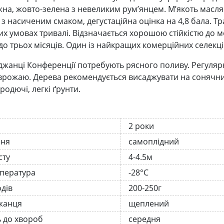
жна, жовто-зелена з невеликим рум’янцем. М’якоть масля
 з насиченим смаком, дегустаційна оцінка на 4,8 бала. Тр
их умовах тривалі. Відзначається хорошою стійкістю до 
до трьох місяців. Один із найкращих комерційних селекці
джанці Конференції потребують рясного поливу. Регуляр
врожаю. Дерева рекомендується висаджувати на сонячних 
родючі, легкі ґрунти.
2 роки
ння
самоплідний
сту
4-4.5м
мпература
-28°C
одів
200-250г
жанця
щеплений
ь до хвороб
середня