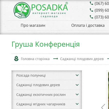
(067) 6
phone
(099) 6
phone
(073) 6
phone
Про магазин
Оплата і доставка
Груша Конференція
local_florist
trending_flat
trend
Головна сторінка
Саджанці плодових дерев
keyboard_arrow_down
Розсада полуниці
keyboard_arrow_down
Саджанці плодових дерев
keyboard_arrow_down
Саджанці екзотичних рослин
keyboard_arrow_down
Саджанці ягідних чагарників