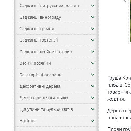
keyboard_arrow_down
Саджанці цитрусових рослин
keyboard_arrow_down
Саджанці винограду
keyboard_arrow_down
Саджанці троянд
keyboard_arrow_down
Саджанці гортензії
keyboard_arrow_down
Саджанці хвойних рослин
keyboard_arrow_down
В'юнкі рослини
keyboard_arrow_down
Багаторічні рослини
Груша Кон
плодів. Со
keyboard_arrow_down
Декоративні дерева
товарні як
keyboard_arrow_down
Декоративні чагарники
жовтня.
keyboard_arrow_down
Цибулини та бульби квітів
Дерева се
плодоносит
keyboard_arrow_down
Насіння
Плоди гру