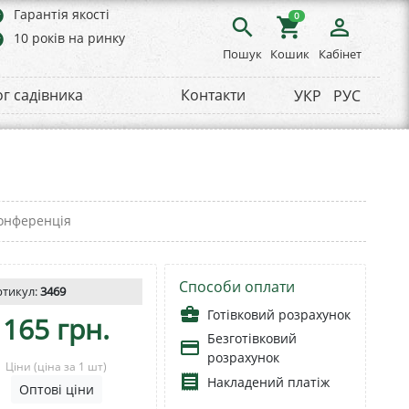
rs
Гарантія якості
0
search
shopping_cart
person_outline
rs
10 років на ринку
Пошук
Кошик
Кабінет
ог садівника
Контакти
УКР
РУС
онференція
Способи оплати
ртикул:
3469
business_center
Готівковий розрахунок
165 грн.
Безготівковий
payment
розрахунок
Ціни
(ціна за 1 шт)
receipt
Накладений платіж
Оптові ціни