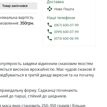
Доставка
Товар закінчився
open_with
Нова Пошта
німальна вартість
Наші телефони
мовлення:
350грн.
local_phone
(067) 600-07-99
local_phone
(099) 600-07-99
local_phone
(073) 600-06-99
популярність завдяки відмінним смаковим якостям
зняється високою врожайністю. Має чудові смакові й
відбувається в третій декаді вересня та на початку
 пірамідальну форму. Саджанці починають
ний до парші, стійкий до шкідників.
маса яких становить 250–350 грамів і більше.