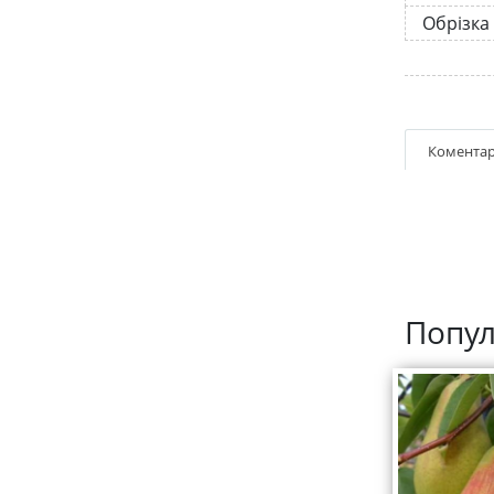
Обрізка
Коментар
Попул