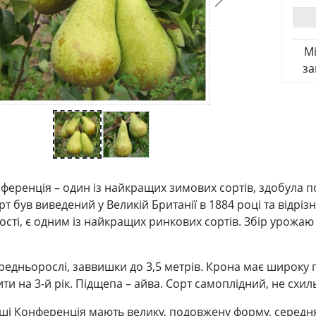
Мі
за
ференція – один із найкращих зимових сортів, здобула 
рт був виведений у Великій Британії в 1884 році та відрі
ості, є одним із найкращих ринкових сортів. Збір урожаю 
редньорослі, заввишки до 3,5 метрів. Крона має широку
и на 3-й рік. Підщепа – айва. Сорт самоплідний, не схиль
ші Конференція мають велику, подовжену форму, середня 