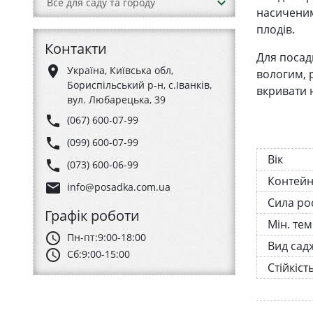
keyboard_arrow_down
Все для саду та городу
насиченим
плодів.
Контакти
Для посад
place
Україна, Київська обл,
вологим, 
Бориспільський р-н, с.Іванків,
вкривати 
вул. Любарецька, 39
phone
(067) 600-07-99
phone
(099) 600-07-99
Вік
phone
(073) 600-06-99
Контей
email
info@posadka.com.ua
Сила ро
Графік роботи
Мін. те
schedule
Пн-пт:
9:00-18:00
Вид сад
schedule
Сб:
9:00-15:00
Стійкіст