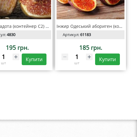
Інжир Кадота (контейнер С2) 2 роки
Інжир Одеський абориген (контейнер С2)
кул:
4830
Артикул:
61183
195 грн.
185 грн.
Купити
Купити
шт
шт