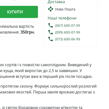
Доставка
open_with
Нова Пошта
КУПИТИ
Наші телефони
local_phone
(067) 600-07-99
німальна вартість
local_phone
мовлення:
350грн.
(099) 600-07-99
local_phone
(073) 600-06-99
 сортів і є повністю самоплідним. Виведений у
и куща, який виростає до 2,5 м заввишки. У
ошення вступає вже в перший рік після посадки.
ї протягом сезону. Формує сильнорослий розлогий
смакових якостей. Перша хвиля врожаю достигає з
 зі світло-бордовою соковитою м’якоттю та