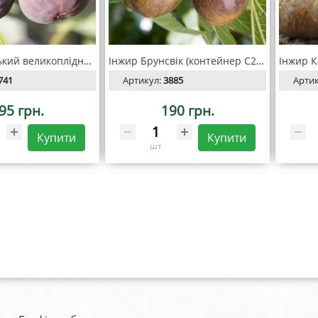
Інжир Київський великоплідний (контейнер С2) 2 роки
Інжир Брунсвік (контейнер С2) 2 роки
741
Артикул:
3885
Арти
95 грн.
190 грн.
Купити
Купити
шт