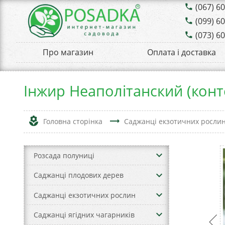
(067) 6
phone
(099) 6
phone
(073) 6
phone
Про магазин
Оплата і доставка
Інжир Неаполітанский (конт
local_florist
trending_flat
Головна сторінка
Саджанці екзотичних росли
keyboard_arrow_down
Розсада полуниці
keyboard_arrow_down
Саджанці плодових дерев
keyboard_arrow_down
Саджанці екзотичних рослин
keyboard_arrow_down
Саджанці ягідних чагарників