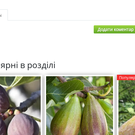
і
Додати коментар
ярні в розділі
Популяр