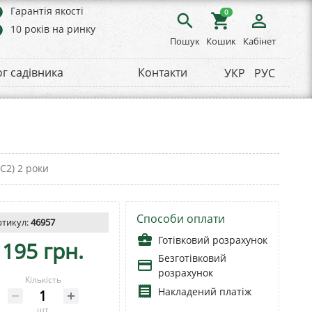
rs
Гарантія якості
0
search
shopping_cart
person_outline
rs
10 років на ринку
Пошук
Кошик
Кабінет
ог садівника
Контакти
УКР
РУС
С2) 2 роки
Способи оплати
ртикул:
46957
business_center
Готівковий розрахунок
195 грн.
Безготівковий
payment
розрахунок
Кількість
receipt
Накладений платіж
шт