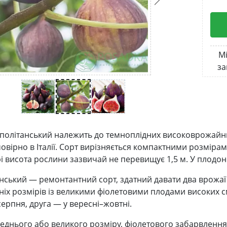
Мі
за
політанський належить до темноплідних високоврожайних
овірно в Італії. Сорт вирізняється компактними розмірам
і висота рослини зазвичай не перевищує 1,5 м. У плодон
нський — ремонтантний сорт, здатний давати два врожа
ніх розмірів із великими фіолетовими плодами високих 
серпня, друга — у вересні–жовтні.
еднього або великого розміру, фіолетового забарвлення,