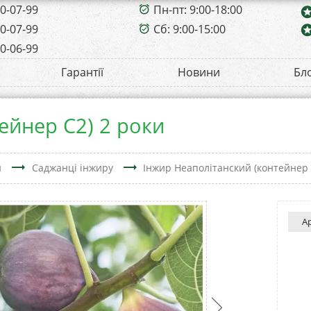
00-07-99
Пн-пт: 9:00-18:00
alarm_on
sta
00-07-99
Сб: 9:00-15:00
sta
alarm_on
00-06-99
Гарантії
Новини
Бл
ейнер С2) 2 роки
trending_flat
trending_flat
н
Саджанці інжиру
Інжир Неаполітанский (контейнер 
А