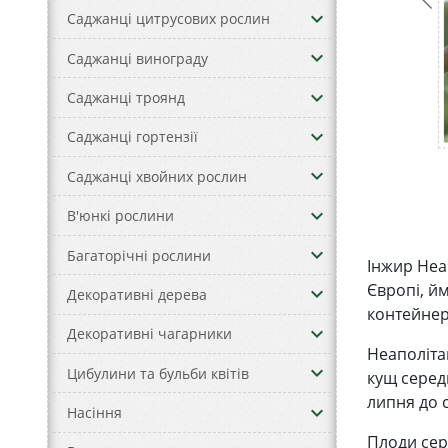
keyboard_arrow_down
Саджанці цитрусових рослин
keyboard_arrow_down
Саджанці винограду
keyboard_arrow_down
Саджанці троянд
keyboard_arrow_down
Саджанці гортензії
keyboard_arrow_down
Саджанці хвойних рослин
keyboard_arrow_down
В'юнкі рослини
keyboard_arrow_down
Багаторічні рослини
Інжир Неа
Європі, йм
keyboard_arrow_down
Декоративні дерева
контейнер
keyboard_arrow_down
Декоративні чагарники
Неаполіта
keyboard_arrow_down
Цибулини та бульби квітів
кущ серед
липня до 
keyboard_arrow_down
Насіння
Плоди сер