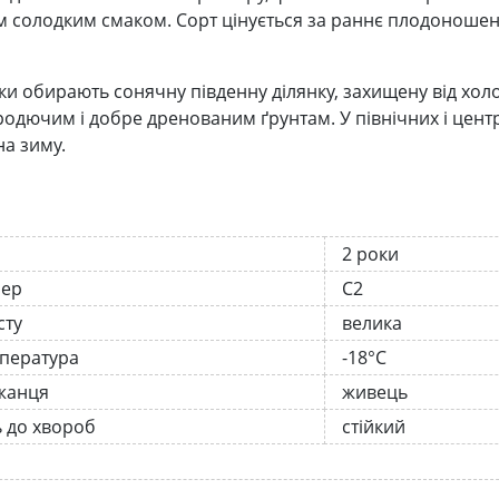
 солодким смаком. Сорт цінується за раннє плодоношення,
ки обирають сонячну південну ділянку, захищену від холод
родючим і добре дренованим ґрунтам. У північних і цент
на зиму.
2 роки
нер
С2
сту
велика
мпература
-18°C
жанця
живець
ь до хвороб
стійкий