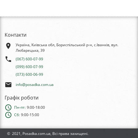
Контакти
place
Україна, Київська обл, Бориспільський р-н, с.Іванків, вул.
Любарецька, 39
phone
(067) 600-07-99
(099) 600-07-99
(073) 600-06-99
email
info@posadka.com.ua
Графік роботи
schedule
Пн-пт:
9:00-18:00
schedule
Сб:
9:00-15:00
© 2021, Posadka.com.ua, Всі права захищені.