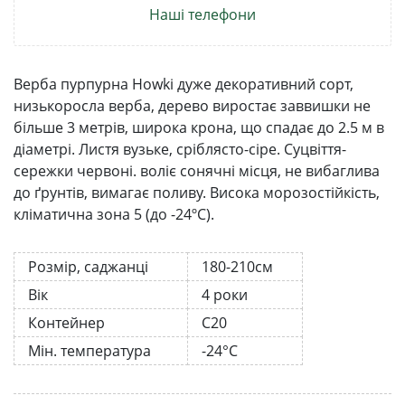
Наші телефони
Верба пурпурна Howki дуже декоративний сорт,
низькоросла верба, дерево виростає заввишки не
більше 3 метрів, широка крона, що спадає до 2.5 м в
діаметрі. Листя вузьке, сріблясто-сіре. Суцвіття-
сережки червоні. воліє сонячні місця, не вибаглива
до ґрунтів, вимагає поливу. Висока морозостійкість,
кліматична зона 5 (до -24ºС).
Розмір, саджанці
180-210см
Вік
4 роки
Контейнер
С20
Мін. температура
-24°C