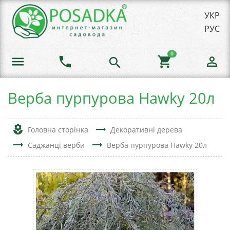
УКР
РУС
0
menu
phone
shopping_cart
person_outline
search
Верба пурпурова Hawky 20л
local_florist
trending_flat
Головна сторінка
Декоративні дерева
trending_flat
trending_flat
Саджанці верби
Верба пурпурова Hawky 20л