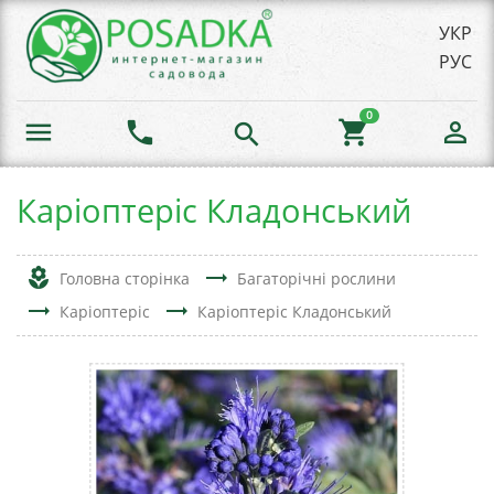
УКР
РУС
0
menu
phone
shopping_cart
person_outline
search
Каріоптеріс Кладонський
local_florist
trending_flat
Головна сторінка
Багаторічні рослини
trending_flat
trending_flat
Каріоптеріс
Каріоптеріс Кладонський