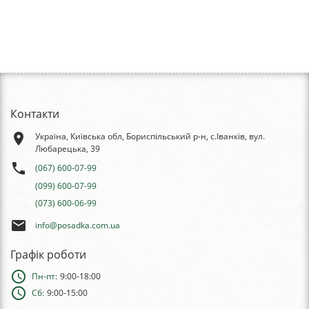
Контакти
place
Україна, Київська обл, Бориспільський р-н, с.Іванків, вул.
Любарецька, 39
phone
(067) 600-07-99
(099) 600-07-99
(073) 600-06-99
email
info@posadka.com.ua
Графік роботи
schedule
Пн-пт:
9:00-18:00
schedule
Сб:
9:00-15:00