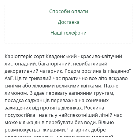
Способи оплати
Доставка
Наші телефони
Каріоптеріс сорт Кладонський - красиво-квітучий
листопадний, багаторічний, невибагливий
декоративний чагарник. Родом рослина із південної
Азії. Цвіте тривалий час практично все літо яскраво
синіми або ліловими великими квітками. Пахне
лимоном. Віддає перевагу вапняним грунтам,
посадка саджанців переважна на сонячних
захищених від протягів ділянках. Рослина
посухостійка і навіть у найспекотніший літній час
може кілька днів перебувати без води. Вільно
розмножується живцями. Чагарник добре
переносить стрижку, що прискорює молодий