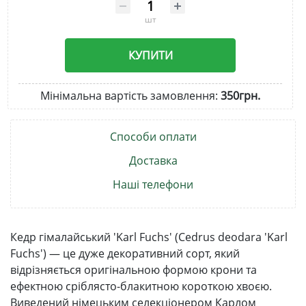
шт
КУПИТИ
Мінімальна вартість замовлення:
350грн.
Способи оплати
Доставка
Наші телефони
Кедр гімалайський 'Karl Fuchs' (Cedrus deodara 'Karl
Fuchs') — це дуже декоративний сорт, який
відрізняється оригінальною формою крони та
ефектною сріблясто-блакитною короткою хвоєю.
Виведений німецьким селекціонером Карлом