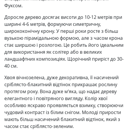
Фуксом.
Доросле дерево досягає висоти до 10-12 метрів при
ширині 4-6 метрів, формуючи симетричну,
ширококонічну крону. У перші роки росте з більш
вузькою пірамідальною формою, але з часом крона
стає ширшою і розлогою. Це робить його ідеальним
для використання як солітер або в великих
ландшафтних композиціях. Щорічний приріст до 30-
40 см.
Хвоя вічнозелена, дуже декоративна, її насичений
сріблясто-блакитний відтінок прикрашає рослину
протягом року. Вона дуже м’яка, що надає дереву
елегантного і повітряного вигляду. Колір хвої
особливо яскраво проявляється взимку, створюючи
чудовий контраст із білим снігом. Молоді прирости
мають більш насичений блакитний відтінок, який з
часом стає сріблясто-зеленим.