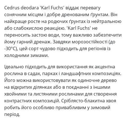
Cedrus deodara 'Karl Fuchs' віддає перевагу
сонячним місцям і добре дренованим ґрунтам. Він
найкраще росте на родючих ґрунтах із нейтральною
або слабокислою реакцією. 'Karl Fuchs' не
переносить застою води, тому важливо забезпечити
йому гарний дренаж. Завдяки морозостійкості (до
-30°C), цей сорт чудово підходить для регіонів із
холодними зимами.
Ідеально підходить для використання як акцентна
рослина в садах, парках і ландшафтних композиціях.
Його можна використовувати як одиночне дерево
на відкритих ділянках або в поєднанні з іншими
хвойними та листяними рослинами для створення
контрастних композицій. Сріблясто-блакитна хвоя
робить його особливо привабливим у зимовий
період.