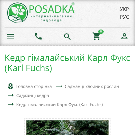
УКР
РУС
0
menu
phone
shopping_cart
person_outline
search
Кедр гімалайський Карл Фукс
(Karl Fuchs)
local_florist
trending_flat
Головна сторінка
Саджанці хвойних рослин
trending_flat
Саджанці кедра
trending_flat
Кедр гімалайський Карл Фукс (Karl Fuchs)