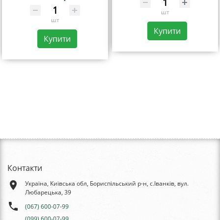
шт
шт
Купити
Купити
Контакти
place
Україна, Київська обл, Бориспільський р-н, с.Іванків, вул.
Любарецька, 39
phone
(067) 600-07-99
(099) 600-07-99