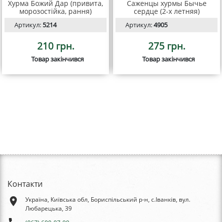
Хурма Божий Дар (привита,
Саженцы хурмы Бычье
морозостійка, рання)
сердце (2-х летняя)
Артикул:
5214
Артикул:
4905
210 грн.
275 грн.
Товар закінчився
Товар закінчився
Контакти
place
Україна, Київська обл, Бориспільський р-н, с.Іванків, вул.
Любарецька, 39