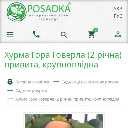
УКР
РУС
0
menu
phone
shopping_cart
person_outline
search
Хурма Гора Говерла (2 річна)
привита, крупноплідна
local_florist
trending_flat
Головна сторінка
Саджанці екзотичних рослин
trending_flat
Саджанці хурми
trending_flat
Хурма Гора Говерла (2 річна) привита, крупноплідна