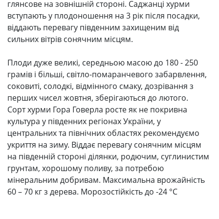
глянсове на зовнішній стороні. Саджанці хурми
вступають у плодоношення на 3 рік після посадки,
віддають перевагу південним захищеним від
сильних вітрів сонячним місцям.
Плоди дуже великі, середньою масою до 180 - 250
грамів і більші, світло-помаранчевого забарвлення,
соковиті, солодкі, відмінного смаку, дозрівання з
перших чисел жовтня, зберігаються до лютого.
Сорт хурми Гора Говерла росте як не покривна
культура у південних регіонах України, у
центральних та північних областях рекомендуємо
укриття на зиму. Віддає перевагу сонячним місцям
на південній стороні ділянки, родючим, суглинистим
грунтам, хорошому поливу, за потребою
мінеральним добривам. Максимальна врожайність
60 – 70 кг з дерева. Морозостійкість до -24 °C