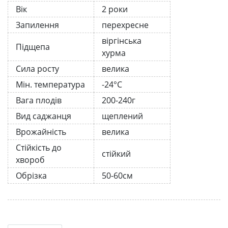
Вік
2 роки
Запилення
перехресне
віргінська
Підщепа
хурма
Сила росту
велика
Мін. температура
-24°C
Вага плодів
200-240г
Вид саджанця
щеплений
Врожайність
велика
Стійкість до
стійкий
хвороб
Обрізка
50-60см