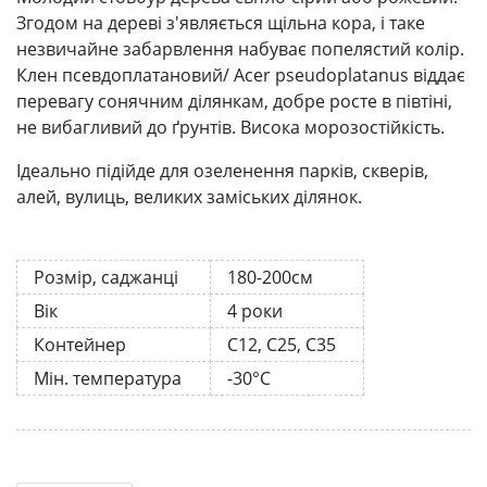
Згодом на дереві з'являється щільна кора, і таке
незвичайне забарвлення набуває попелястий колір.
Клен псевдоплатановий/ Acer pseudoplatanus віддає
перевагу сонячним ділянкам, добре росте в півтіні,
не вибагливий до ґрунтів. Висока морозостійкість.
Ідеально підійде для озеленення парків, скверів,
алей, вулиць, великих заміських ділянок.
Розмір, саджанці
180-200см
Вік
4 роки
Контейнер
С12, С25, С35
Мін. температура
-30°C