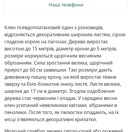
Наші телефони
Клен псевдоплатановий один з різновидів,
відрізняється декоративним широким листям, сірою
гладкою корою на пагонах. Дерево виростає
висотою до 15 метрів, діаметр крони до 5 метрів,
розміри нормуються щорічним весняним
обрізанням. Сила зростання велика, щорічний
приріст до 60 см заввишки. Такі розміри дають
дивовижну пишну крону, на якій виростає темне
зверху та біло-блакитне знизу листя. Листя велике,
широке до 17 см в діаметрі. Згодом оздоблення
дерева стає червоним і опадає. У середині весни
клен усипаний невеликими квітами, зібраними в
пензлики. Після того, як пелюстки опадають, на їх
місці з'являються декоративні крилатки.
Молодий стовбур дерева світло-сірий або рожевий.