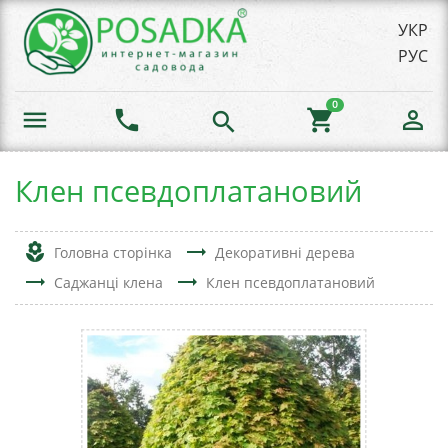
УКР
РУС
0
menu
phone
shopping_cart
person_outline
search
Клен псевдоплатановий
local_florist
trending_flat
Головна сторінка
Декоративні дерева
trending_flat
trending_flat
Саджанці клена
Клен псевдоплатановий