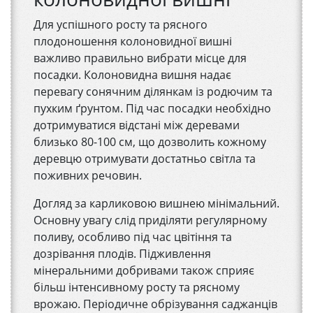
Для успішного росту та рясного
плодоношення колоновидної вишні
важливо правильно вибрати місце для
посадки. Колоновидна вишня надає
перевагу сонячним ділянкам із родючим та
пухким ґрунтом. Під час посадки необхідно
дотримуватися відстані між деревами
близько 80-100 см, що дозволить кожному
деревцю отримувати достатньо світла та
поживних речовин.
Догляд за карликовою вишнею мінімальний.
Основну увагу слід приділяти регулярному
поливу, особливо під час цвітіння та
дозрівання плодів. Підживлення
мінеральними добривами також сприяє
більш інтенсивному росту та рясному
врожаю. Періодичне обрізування саджанців