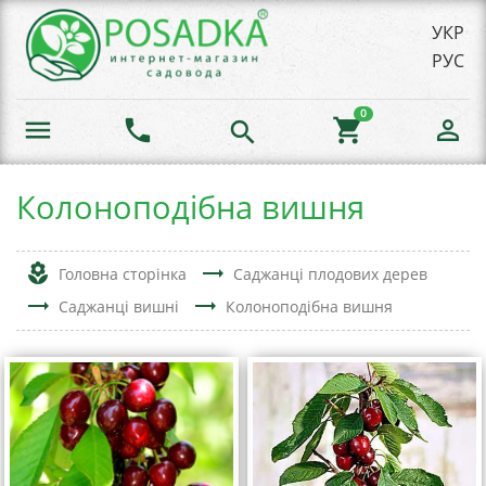
УКР
РУС
0
menu
phone
shopping_cart
person_outline
search
Колоноподібна вишня
local_florist
trending_flat
Головна сторінка
Саджанці плодових дерев
trending_flat
trending_flat
Саджанці вишні
Колоноподібна вишня