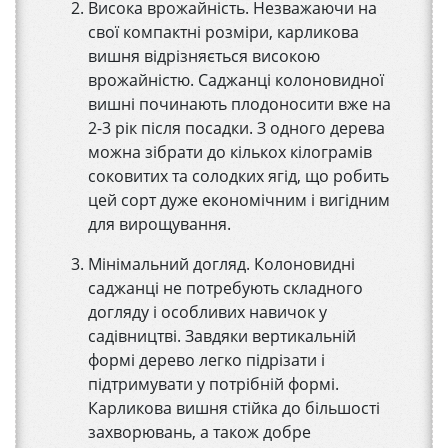
Висока врожайність. Незважаючи на
свої компактні розміри, карликова
вишня відрізняється високою
врожайністю. Саджанці колоновидної
вишні починають плодоносити вже на
2-3 рік після посадки. З одного дерева
можна зібрати до кількох кілограмів
соковитих та солодких ягід, що робить
цей сорт дуже економічним і вигідним
для вирощування.
Мінімальний догляд. Колоновидні
саджанці не потребують складного
догляду і особливих навичок у
садівництві. Завдяки вертикальній
формі дерево легко підрізати і
підтримувати у потрібній формі.
Карликова вишня стійка до більшості
захворювань, а також добре