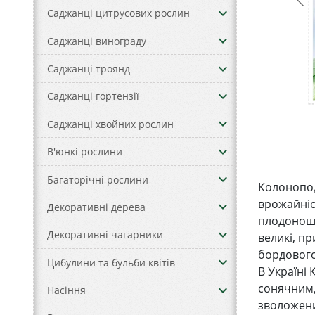
keyboard_arrow_down
Саджанці цитрусових рослин
keyboard_arrow_down
Саджанці винограду
keyboard_arrow_down
Саджанці троянд
keyboard_arrow_down
Саджанці гортензії
keyboard_arrow_down
Саджанці хвойних рослин
keyboard_arrow_down
В'юнкі рослини
keyboard_arrow_down
Багаторічні рослини
Колонопод
врожайніс
keyboard_arrow_down
Декоративні дерева
плодоноше
keyboard_arrow_down
Декоративні чагарники
великі, п
бордового
keyboard_arrow_down
Цибулини та бульби квітів
В Україні
сонячним,
keyboard_arrow_down
Насіння
зволожених