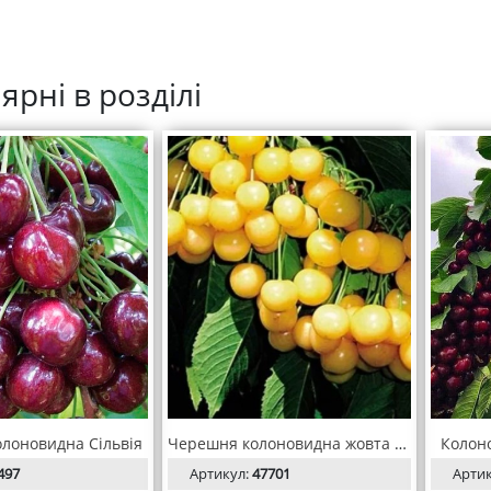
ярні в розділі
лоновидна Сільвія
Черешня колоновидна жовта Мертон Глори
Колон
497
Артикул:
47701
Арти