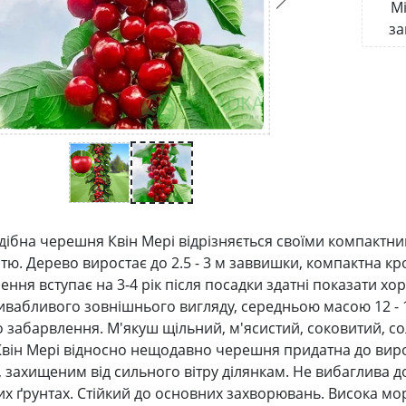
Мі
за
ібна черешня Квін Мері відрізняється своїми компактн
тю. Дерево виростає до 2.5 - 3 м заввишки, компактна кр
ння вступає на 3-4 рік після посадки здатні показати хо
ривабливого зовнішнього вигляду, середньою масою 12 - 
 забарвлення. М'якуш щільний, м'ясистий, соковитий, с
 Квін Мері відносно нещодавно черешня придатна до вирощ
 захищеним від сильного вітру ділянкам. Не вибаглива до
 ґрунтах. Стійкий до основних захворювань. Висока мороз