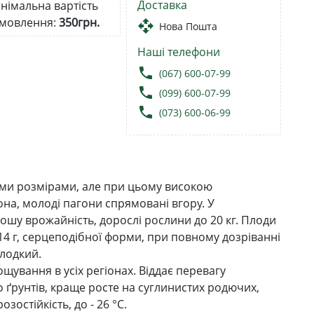
Доставка
німальна вартість
мовлення:
350грн.
open_with
Нова Пошта
Наші телефони
local_phone
(067) 600-07-99
local_phone
(099) 600-07-99
local_phone
(073) 600-06-99
ими розмірами, але при цьому високою
она, молоді пагони спрямовані вгору. У
рошу врожайність, дорослі рослини до 20 кг. Плоди
14 г, серцеподібної форми, при повному дозріванні
олодкий.
ування в усіх регіонах. Віддає перевагу
 ґрунтів, краще росте на суглинистих родючих,
остійкість, до - 26 °C.