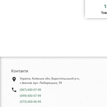
1
Тов
Контакти
place
Україна, Київська обл, Бориспільський р-н,
с.Іванків, вул. Любарецька, 39
phone
(067) 600-07-99
(099) 600-07-99
(073) 600-06-99