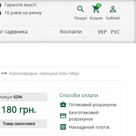
rs
Гарантія якості
0
search
shopping_cart
person_outline
rs
10 років на ринку
Пошук
Кошик
Кабінет
ог садівника
Контакти
УКР
РУС
trending_flat
Колоновидна черешня Квін Мері
Способи оплати
ртикул:
6294
business_center
Готівковий розрахунок
180 грн.
Безготівковий
payment
розрахунок
Товар закінчився
receipt
Накладений платіж