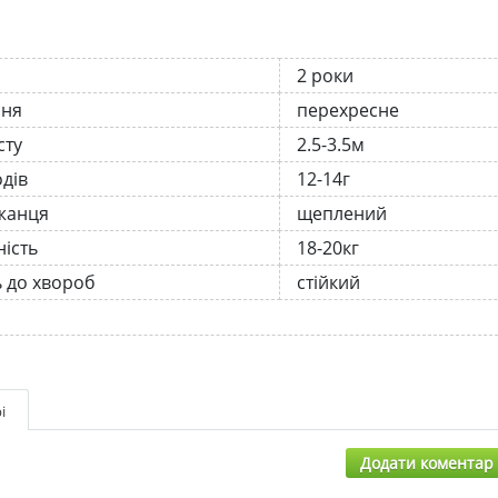
2 роки
ння
перехресне
сту
2.5-3.5м
одів
12-14г
жанця
щеплений
ість
18-20кг
ь до хвороб
стійкий
і
Додати коментар