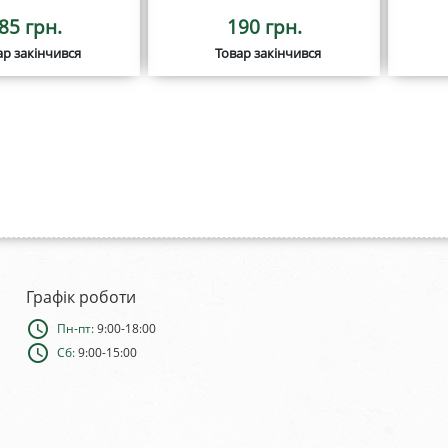
85 грн.
190 грн.
ар закінчився
Товар закінчився
Графік роботи
schedule
Пн-пт:
9:00-18:00
schedule
Сб:
9:00-15:00