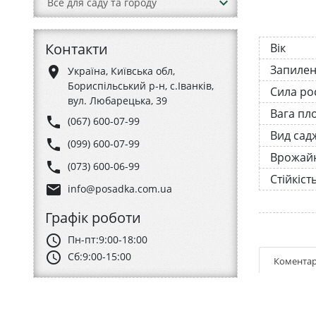
keyboard_arrow_down
Все для саду та городу
Контакти
Вік
Запиле
place
Україна, Київська обл,
Бориспільський р-н, с.Іванків,
Сила ро
вул. Любарецька, 39
Вага пл
phone
(067) 600-07-99
Вид сад
phone
(099) 600-07-99
Врожайн
phone
(073) 600-06-99
Стійкіст
email
info@posadka.com.ua
Графік роботи
schedule
Пн-пт:
9:00-18:00
schedule
Сб:
9:00-15:00
Коментар