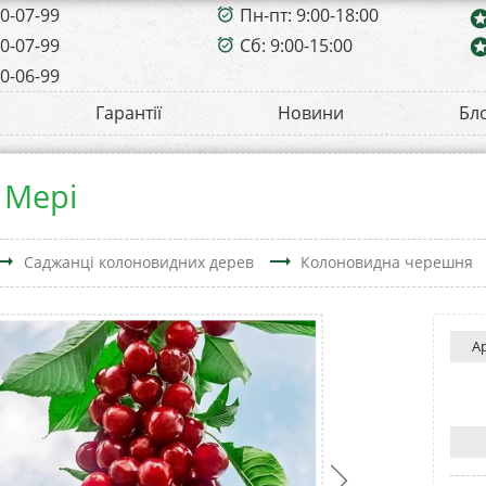
00-07-99
Пн-пт: 9:00-18:00
alarm_on
sta
00-07-99
Сб: 9:00-15:00
sta
alarm_on
00-06-99
Гарантії
Новини
Бл
 Мері
ing_flat
trending_flat
Саджанці колоновидних дерев
Колоновидна черешня
А