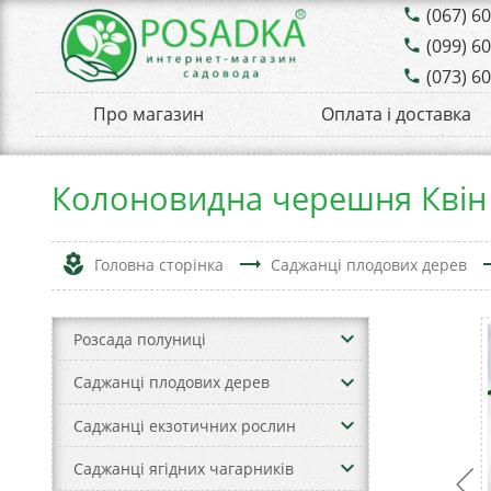
(067) 6
phone
(099) 6
phone
(073) 6
phone
Про магазин
Оплата і доставка
Колоновидна черешня Квін
local_florist
trending_flat
trend
Головна сторінка
Саджанці плодових дерев
keyboard_arrow_down
Розсада полуниці
keyboard_arrow_down
Саджанці плодових дерев
keyboard_arrow_down
Саджанці екзотичних рослин
keyboard_arrow_down
Саджанці ягідних чагарників