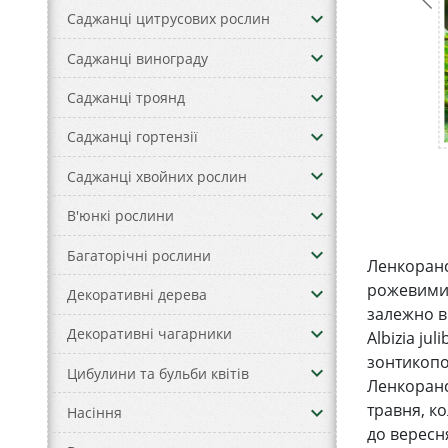
keyboard_arrow_down
Саджанці цитрусових рослин
keyboard_arrow_down
Саджанці винограду
keyboard_arrow_down
Саджанці троянд
keyboard_arrow_down
Саджанці гортензії
keyboard_arrow_down
Саджанці хвойних рослин
keyboard_arrow_down
В'юнкі рослини
keyboard_arrow_down
Багаторічні рослини
Ленкоранс
рожевими 
keyboard_arrow_down
Декоративні дерева
залежно ві
keyboard_arrow_down
Декоративні чагарники
Albizia ju
зонтикопо
keyboard_arrow_down
Цибулини та бульби квітів
Ленкорансь
травня, ко
keyboard_arrow_down
Насіння
до вересня