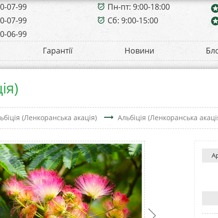
00-07-99
Пн-пт: 9:00-18:00
alarm_on
sta
00-07-99
Сб: 9:00-15:00
sta
alarm_on
00-06-99
Гарантії
Новини
Бл
ія)
trending_flat
ьбіція (Ленкоранська акація)
Альбіція (Ленкоранська акаці
А