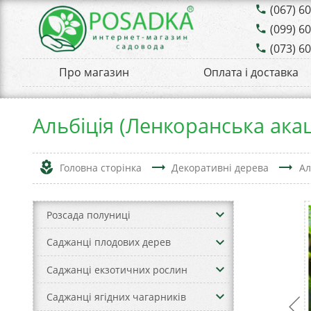
(067) 6
phone
(099) 6
phone
(073) 6
phone
Про магазин
Оплата і доставка
Альбіція (Ленкоранська акац
local_florist
trending_flat
trending_flat
Головна сторінка
Декоративні дерева
Ал
keyboard_arrow_down
Розсада полуниці
keyboard_arrow_down
Саджанці плодових дерев
keyboard_arrow_down
Саджанці екзотичних рослин
keyboard_arrow_down
Саджанці ягідних чагарників