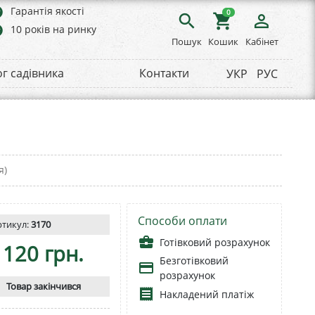
rs
Гарантія якості
0
search
shopping_cart
person_outline
rs
10 років на ринку
Пошук
Кошик
Кабінет
ог садівника
Контакти
УКР
РУС
я)
Способи оплати
ртикул:
3170
business_center
Готівковий розрахунок
120 грн.
Безготівковий
payment
розрахунок
Товар закінчився
receipt
Накладений платіж