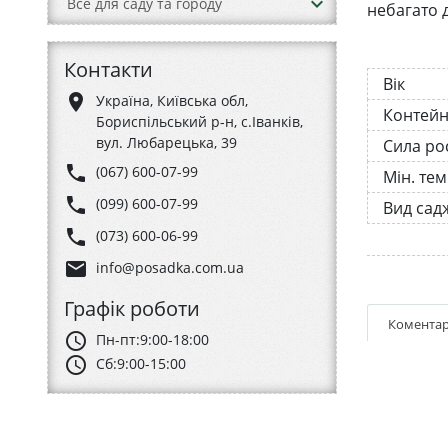
keyboard_arrow_down
Все для саду та городу
небагато 
Контакти
Вік
place
Україна, Київська обл,
Контей
Бориспільський р-н, с.Іванків,
вул. Любарецька, 39
Сила ро
phone
(067) 600-07-99
Мін. те
phone
(099) 600-07-99
Вид сад
phone
(073) 600-06-99
email
info@posadka.com.ua
Графік роботи
Коментар
schedule
Пн-пт:
9:00-18:00
schedule
Сб:
9:00-15:00