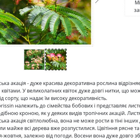
Мі
за
ька акація - дуже красива декоративна рослина відрізн
квітами. У великолапних квіток дуже довгі нитки, що м
д сорту, що надає їм високу декоративність.
librissin належить до сімейства бобових і представляє ли
дібною кроною, як у деяких видів тропічних акацій. Листя
ка акація світлолюбна, вона не може рости в тіні інших 
ли майже всі дерева вже розпустилися. Цвітіння рясне та
-жовтня, залежно від погоди. Восени вона дуже довго збер