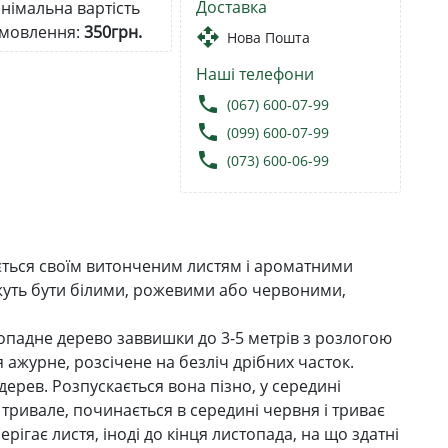
Доставка
німальна вартість
мовлення:
350грн.
open_with
Нова Пошта
Наші телефони
local_phone
(067) 600-07-99
local_phone
(099) 600-07-99
local_phone
(073) 600-06-99
яється своїм витонченим листям і ароматними
ожуть бути білими, рожевими або червоними,
стопадне дерево заввишки до 3-5 метрів з розлогою
 ажурне, розсічене на безліч дрібних часток.
дерев. Розпускається вона пізно, у середині
 тривале, починається в середині червня і триває
ігає листя, іноді до кінця листопада, на що здатні