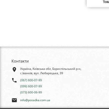
Тов
Контакти
place
Україна, Київська обл, Бориспільський р-н,
с.Іванків, вул. Любарецька, 39
phone
(067) 600-07-99
(099) 600-07-99
(073) 600-06-99
email
info@posadka.com.ua