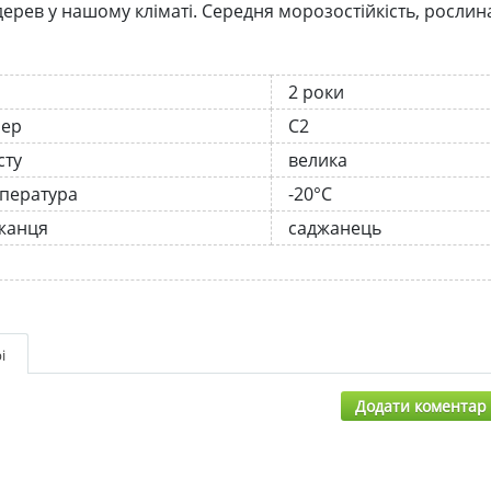
дерев у нашому кліматі. Середня морозостійкість, рослина
2 роки
нер
С2
сту
велика
мпература
-20°C
жанця
саджанець
і
Додати коментар