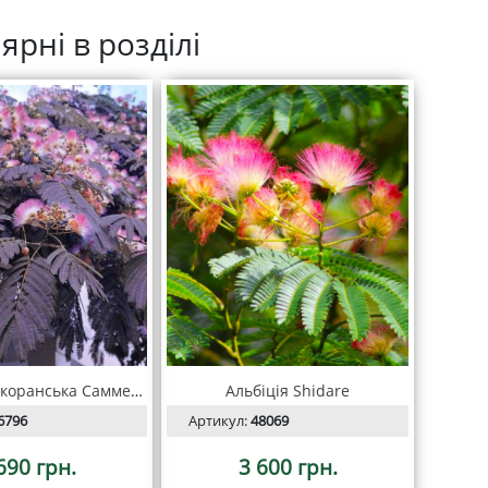
ярні в розділі
Альбіція ленкоранська Саммер Шоколад (Summer Chocolate)
Альбіція Shidare
6796
Артикул:
48069
690 грн.
3 600 грн.