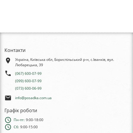
Контакти
place
Україна, Київська обл, Бориспільський р-н, с.Іванків, вул.
Любарецька, 39
phone
(067) 600-07-99
(099) 600-07-99
(073) 600-06-99
email
info@posadka.com.ua
Графік роботи
schedule
Пн-пт:
9:00-18:00
schedule
Сб:
9:00-15:00