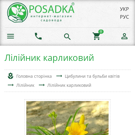
УКР
РУС
0
menu
phone
shopping_cart
person_outline
search
Лілійник карликовий
local_florist
trending_flat
Головна сторінка
Цибулини та бульби квітів
trending_flat
trending_flat
Лілійник
Лілійник карликовий