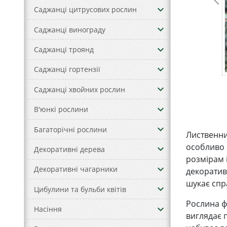
keyboard_arrow_down
Саджанці цитрусових рослин
keyboard_arrow_down
Саджанці винограду
keyboard_arrow_down
Саджанці троянд
keyboard_arrow_down
Саджанці гортензії
keyboard_arrow_down
Саджанці хвойних рослин
keyboard_arrow_down
В'юнкі рослини
keyboard_arrow_down
Багаторічні рослини
Лиственни
особливо 
keyboard_arrow_down
Декоративні дерева
розмірам і
keyboard_arrow_down
Декоративні чагарники
декоратив
шукає спр
keyboard_arrow_down
Цибулини та бульби квітів
Рослина ф
keyboard_arrow_down
Насіння
виглядає п