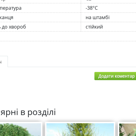
мпература
-38°C
жанця
на штамбі
ь до хвороб
стійкий
і
Додати коментар
ярні в розділі