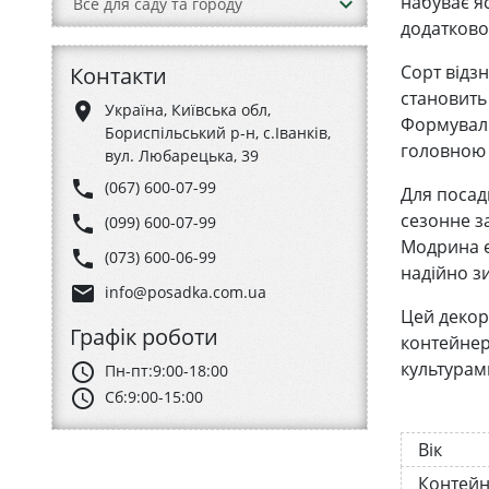
набуває я
keyboard_arrow_down
Все для саду та городу
додатково
Сорт відз
Контакти
становить
place
Україна, Київська обл,
Формуваль
Бориспільський р-н, с.Іванків,
головною
вул. Любарецька, 39
phone
(067) 600-07-99
Для посад
сезонне з
phone
(099) 600-07-99
Модрина є
phone
(073) 600-06-99
надійно зи
email
info@posadka.com.ua
Цей декор
Графік роботи
контейнер
культурам
schedule
Пн-пт:
9:00-18:00
schedule
Сб:
9:00-15:00
Вік
Контей