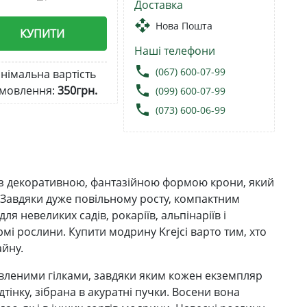
Доставка
open_with
Нова Пошта
КУПИТИ
Наші телефони
local_phone
(067) 600-07-99
німальна вартість
local_phone
мовлення:
350грн.
(099) 600-07-99
local_phone
(073) 600-06-99
із декоративною, фантазійною формою крони, який
. Завдяки дуже повільному росту, компактним
я невеликих садів, рокаріїв, альпінаріїв і
мі рослини. Купити модрину Krejci варто тим, хто
йну.
вленими гілками, завдяки яким кожен екземпляр
дтінку, зібрана в акуратні пучки. Восени вона