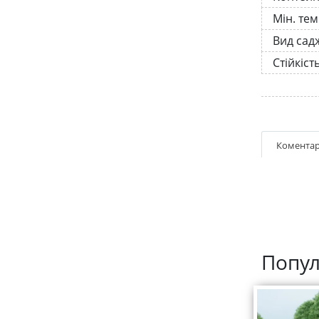
Мін. те
Вид сад
Стійкіст
Коментар
Попул