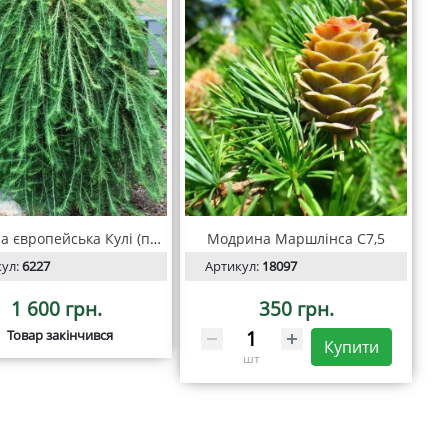
Модрина європейська Кулі (плакуча) на штамбі 2м
Модрина Маршлінса С7,5
кул:
6227
Артикул:
18097
1 600 грн.
350 грн.
Товар закінчився
Купити
шт