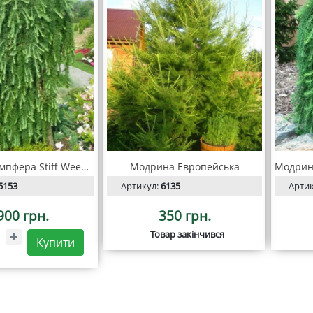
Модрина Кемпфера Stiff Weeping
Модрина Европейська
5153
Артикул:
6135
Арти
900 грн.
350 грн.
Товар закінчився
Купити