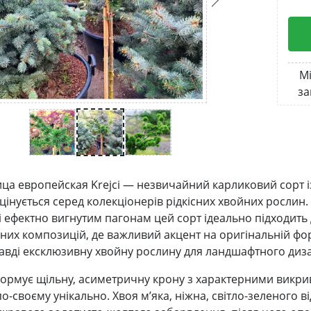
Мі
за
ца европейская Krejci — незвичайний карликовий сорт 
цінується серед колекціонерів рідкісних хвойних рослин
 ефектно вигнутим пагонам цей сорт ідеально підходить дл
них композицій, де важливий акцент на оригінальній фор
авді ексклюзивну хвойну рослину для ландшафтного диза
ормує щільну, асиметричну крону з характерними викри
о-своєму унікально. Хвоя м’яка, ніжна, світло-зеленого ві