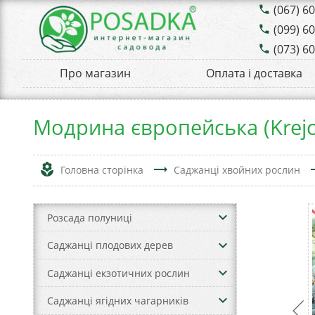
(067) 6
phone
(099) 6
phone
(073) 6
phone
Про магазин
Оплата і доставка
Модрина європейська (Krejc
local_florist
trending_flat
tren
Головна сторінка
Саджанці хвойних рослин
keyboard_arrow_down
Розсада полуниці
keyboard_arrow_down
Саджанці плодових дерев
keyboard_arrow_down
Саджанці екзотичних рослин
keyboard_arrow_down
Саджанці ягідних чагарників