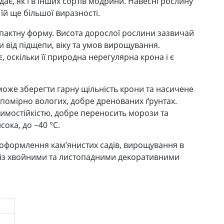
ає, як і в інших сортів модрини. Навесні рослину
й ще більшої виразності.
мпактну форму. Висота дорослої рослини зазвичай
и від підщепи, віку та умов вирощування.
 оскільки її природна нерегулярна крона і є
може зберегти гарну щільність крони та насичене
 помірно вологих, добре дренованих ґрунтах.
 зимостійкістю, добре переносить морози та
сока, до −40 °C.
 оформлення кам’янистих садів, вирощування в
й із хвойними та листопадними декоративними