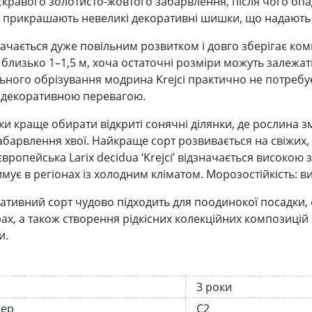
скравого золотисто-жовтого забарвлення, після чого опад
 прикрашають невеликі декоративні шишки, що надають ї
начається дуже повільним розвитком і довго зберігає ко
 близько 1–1,5 м, хоча остаточні розміри можуть залежат
ного обрізування модрина Krejci практично не потребує,
 декоративною перевагою.
ки краще обирати відкриті сонячні ділянки, де рослина з
абарвлення хвої. Найкраще сорт розвивається на свіжих,
вропейська Larix decidua ‘Krejci’ відзначається високою
мує в регіонах із холодним кліматом. Морозостійкість: ви
ативний сорт чудово підходить для поодинокої посадки,
ах, а також створення рідкісних колекційних композиці
и.
3 роки
нер
С2