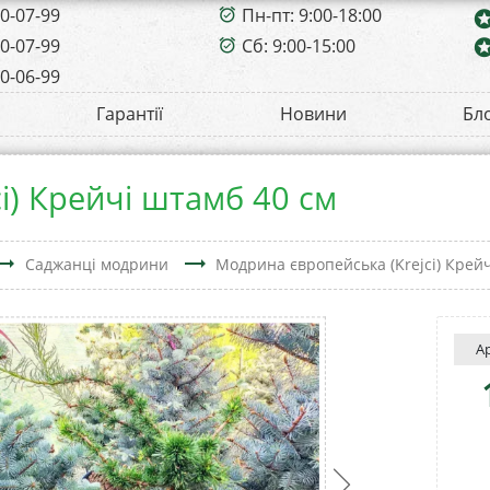
00-07-99
Пн-пт: 9:00-18:00
alarm_on
sta
00-07-99
Сб: 9:00-15:00
sta
alarm_on
00-06-99
Гарантії
Новини
Бл
i) Крейчі штамб 40 см
ding_flat
trending_flat
Саджанці модрини
Модрина європейська (Krejci) Крей
А