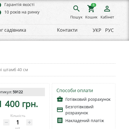
rs
Гарантія якості
0
search
shopping_cart
person_outline
rs
10 років на ринку
Пошук
Кошик
Кабінет
ог садівника
Контакти
УКР
РУС
чі штамб 40 см
Способи оплати
ртикул:
59122
business_center
Готівковий розрахунок
1 400 грн.
Безготівковий
payment
розрахунок
Кількість
receipt
Накладений платіж
шт