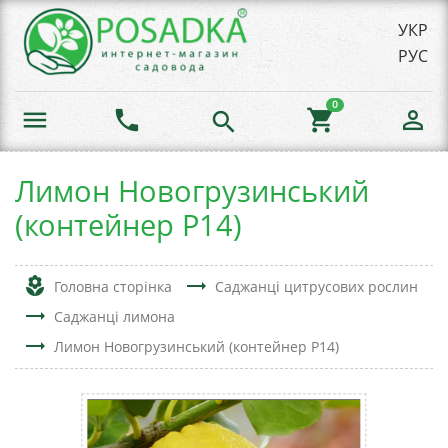
УКР
РУС
0
menu
phone
shopping_cart
person_outline
search
Лимон Новогрузинський
(контейнер Р14)
local_florist
trending_flat
Головна сторінка
Саджанці цитрусових рослин
trending_flat
Саджанці лимона
trending_flat
Лимон Новогрузинський (контейнер Р14)