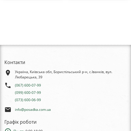
Контакти
place
Україна, Київська обл, Бориспільський р-н, с.Іванків, вул.
Любарецька, 39
phone
(067) 600-07-99
(099) 600-07-99
(073) 600-06-99
email
info@posadka.com.ua
Графік роботи