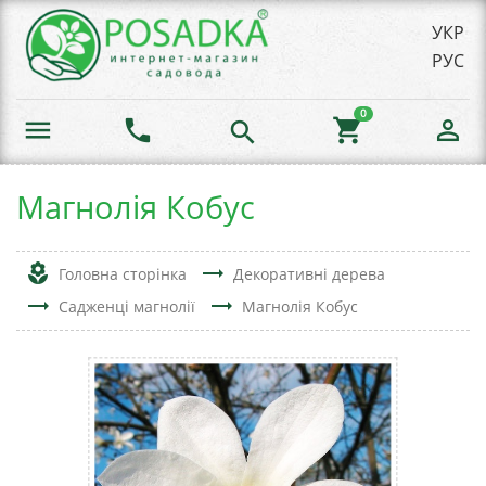
УКР
РУС
0
menu
phone
shopping_cart
person_outline
search
Магнолія Кобус
local_florist
trending_flat
Головна сторінка
Декоративні дерева
trending_flat
trending_flat
Садженці магнолії
Магнолія Кобус