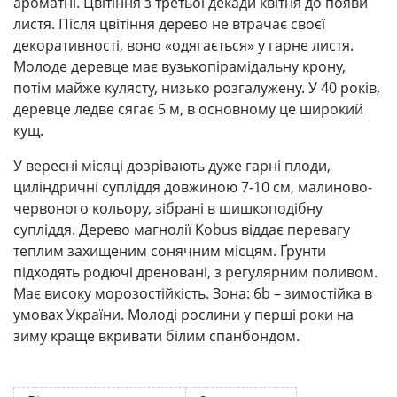
ароматні. Цвітіння з третьої декади квітня до появи
листя. Після цвітіння дерево не втрачає своєї
декоративності, воно «одягається» у гарне листя.
Молоде деревце має вузькопірамідальну крону,
потім майже кулясту, низько розгалужену. У 40 років,
деревце ледве сягає 5 м, в основному це широкий
кущ.
У вересні місяці дозрівають дуже гарні плоди,
циліндричні супліддя довжиною 7-10 см, малиново-
червоного кольору, зібрані в шишкоподібну
супліддя. Дерево магнолії Kobus віддає перевагу
теплим захищеним сонячним місцям. Ґрунти
підходять родючі дреновані, з регулярним поливом.
Має високу морозостійкість. Зона: 6b – зимостійка в
умовах України. Молоді рослини у перші роки на
зиму краще вкривати білим спанбондом.