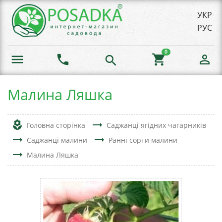
УКР
РУС
0
menu
phone
shopping_cart
person_outline
search
Малина Ляшка
local_florist
trending_flat
Головна сторінка
Саджанці ягідних чагарників
trending_flat
trending_flat
Саджанці малини
Ранні сорти малини
trending_flat
Малина Ляшка