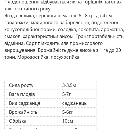
Плодоношення відбувається як на торішніх пагонах,
так і поточного року.
Ягода велика, середньою масою 6 - 8 гр, до 4 см
завдовжки, малинового забарвлення, подовженої
конусоподібної форми, солодка, соковита, ароматна,
смакові характеристики високі. Транспортабельність
відмінна. Сорт підходить для промислового
вирощування. Врожайність дуже висока з 1 га до 20
тонн. Морозостійка, посухостійка.
Сила росту
3-3.5м
Вага плодів
5-7г
Вид саджанця
саджанець
Врожайність
5-6кг
Обрізка
10см