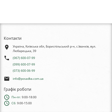
Контакти
place
Україна, Київська обл, Бориспільський р-н, с.Іванків, вул.
Любарецька, 39
phone
(067) 600-07-99
(099) 600-07-99
(073) 600-06-99
email
info@posadka.com.ua
Графік роботи
schedule
Пн-пт:
9:00-18:00
schedule
Сб:
9:00-15:00