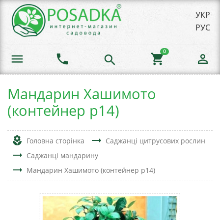
УКР
РУС
0
menu
phone
shopping_cart
person_outline
search
Мандарин Хашимото
(контейнер р14)
local_florist
trending_flat
Головна сторінка
Саджанці цитрусових рослин
trending_flat
Саджанці мандарину
trending_flat
Мандарин Хашимото (контейнер р14)