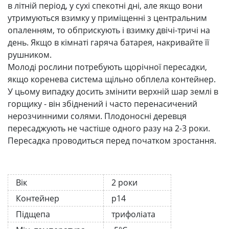
в літній період, у сухі спекотні дні, але якщо вони
утримуються взимку у приміщенні з центральним
опаленням, то обприскують і взимку двічі-тричі на
день. Якщо в кімнаті гаряча батарея, накривайте її
рушником.
Молоді рослини потребують щорічної пересадки,
якщо коренева система щільно обплела контейнер.
У цьому випадку досить змінити верхній шар землі в
горщику - він збіднений і часто перенасичений
нерозчинними солями. Плодоносні деревця
пересаджують не частіше одного разу на 2-3 роки.
Пересадка проводиться перед початком зростання.
Вік
2 роки
Контейнер
р14
Підщепа
трифоліата