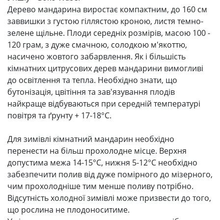
Дерево мандарина виростає компактним, до 160 см
заввишки з густою гіллястою кроною, листя темно-
зелене щільне. Плоди середніх розмірів, масою 100 -
120 грам, з дуже смачною, солодкою м'якоттю,
насичено жовтого забарвлення. Як і більшість
кімнатних цитрусових дерев мандарини вимогливі
до освітлення та тепла. Необхідно знати, що
бутонізація, цвітіння та зав'язування плодів
найкраще відбуваються при середній температурі
повітря та ґрунту + 17-18°C.
Для зимівлі кімнатний мандарин необхідно
перенести на більш прохолодне місце. Верхня
допустима межа 14-15°C, нижня 5-12°C необхідно
забезпечити полив від дуже помірного до мізерного,
чим прохолодніше тим менше поливу потрібно.
Відсутність холодної зимівлі може призвести до того,
що рослина не плодоноситиме.