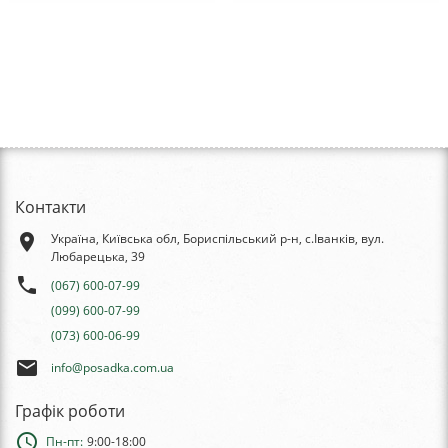
Контакти
place
Україна, Київська обл, Бориспільський р-н, с.Іванків, вул.
Любарецька, 39
phone
(067) 600-07-99
(099) 600-07-99
(073) 600-06-99
email
info@posadka.com.ua
Графік роботи
schedule
Пн-пт:
9:00-18:00