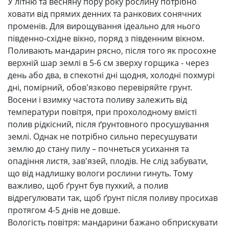
У літню та весняну пору року рослину потрібно
ховати від прямих денних та ранкових сонячних
променів. Для вирощування ідеально для нього
південно-східне вікно, поряд з південним вікном.
Поливають мандарин рясно, після того як просохне
верхній шар землі в 5-6 см зверху горщика - через
день або два, в спекотні дні щодня, холодні похмурі
дні, помірний, обов'язково перевіряйте грунт.
Восени і взимку частота поливу залежить від
температури повітря, при прохолодному вмісті
полив рідкісний, після ґрунтовного просушування
землі. Однак не потрібно сильно пересушувати
землю до стану пилу – почнеться усихання та
опадіння листя, зав'язей, плодів. Не слід забувати,
що від надлишку вологи рослини гинуть. Тому
важливо, щоб ґрунт був пухкий, а полив
відрегулювати так, щоб ґрунт після поливу просихав
протягом 4-5 днів не довше.
Вологість повітря: мандарини бажано обприскувати