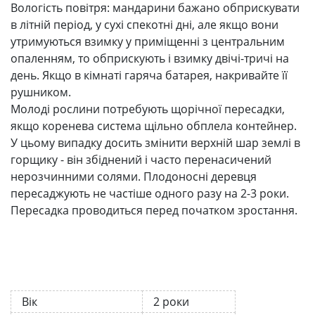
Вологість повітря: мандарини бажано обприскувати
в літній період, у сухі спекотні дні, але якщо вони
утримуються взимку у приміщенні з центральним
опаленням, то обприскують і взимку двічі-тричі на
день. Якщо в кімнаті гаряча батарея, накривайте її
рушником.
Молоді рослини потребують щорічної пересадки,
якщо коренева система щільно обплела контейнер.
У цьому випадку досить змінити верхній шар землі в
горщику - він збіднений і часто перенасичений
нерозчинними солями. Плодоносні деревця
пересаджують не частіше одного разу на 2-3 роки.
Пересадка проводиться перед початком зростання.
Вік
2 роки