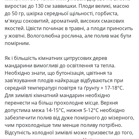
виростає до 130 см заввишки. Плоди великі, масою
до 50 гр, шкірка середньої щільності, горбиста,
м'якуш соковитий, ароматний, високих смакових
якостей. Цвісти починає в травні, а плоди приносить
у жовтні. Вологолюбна рослина, але полив має бути
помірним.
Як і більшість кімнатних цитрусових дерев
мандарини вимогливі до освітлення та тепла.
Необхідно знати, що бутонізація, цвітіння та
зав'язування плодів найкраще відбуваються при
середній температурі повітря та ґрунту + 17-18°C.
Для зимівлі кімнатний мандарин необхідно
перенести на більш прохолодне місце. Верхня
допустима межа 14-15°C, нижня 5-12°C необхідно
забезпечити полив від дуже помірного до мізерного,
чим прохолодніше тим менше поливу потрібно.
Відсутність холодної зимівлі може призвести до того,