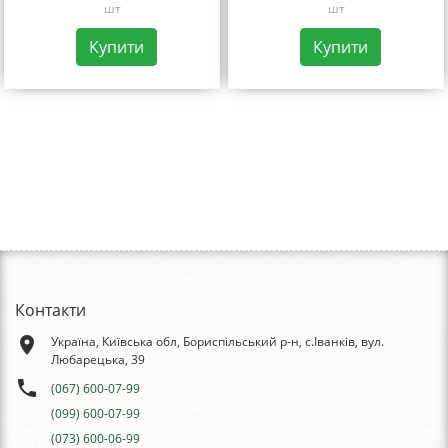
шт
шт
Купити
Купити
Контакти
place
Україна, Київська обл, Бориспільський р-н, с.Іванків, вул.
Любарецька, 39
phone
(067) 600-07-99
(099) 600-07-99
(073) 600-06-99