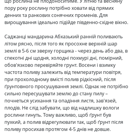
що рослина не плодоноситиме. У літню та весняну
пору року рослину потрібно ховати від прямих
денних та ранкових сонячних променів. Для
вирощування ідеально підійде південно-східне вікно.
Саджанці мандарина Абхазький ранній поливають
літом рясно, після того як просохне верхній шар
землі в 5-6 см зверху горщика - через день або два, в
спекотні дні щодня, холодні похмурі дні, помірний,
обов'язково перевіряйте грунт. Восени і взимку
частота поливу залежить від температури повітря,
при прохолодному вмісті полив рідкісний, після
ґрунтовного просушування землі. Однак не потрібно
сильно пересушувати землю до стану пилу –
почнеться усихання та опадіння листя, зав'язей,
плодів. Не слід забувати, що від надлишку вологи
рослини гинуть. Тому важливо, щоб ґрунт був
пухкий, а полив відрегулювати так, щоб ґрунт після
поливу просихав протягом 4-5 днів не довше.