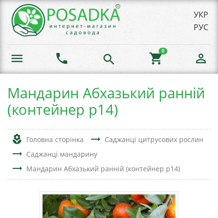
УКР
РУС
0
menu
phone
shopping_cart
person_outline
search
Мандарин Абхазький ранній
(контейнер р14)
local_florist
trending_flat
Головна сторінка
Саджанці цитрусових рослин
trending_flat
Саджанці мандарину
trending_flat
Мандарин Абхазький ранній (контейнер р14)