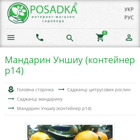
УКР
РУС
0
menu
phone
shopping_cart
person_outline
search
Мандарин Уншиу (контейнер
р14)
local_florist
trending_flat
Головна сторінка
Саджанці цитрусових рослин
trending_flat
Саджанці мандарину
trending_flat
Мандарин Уншиу (контейнер р14)