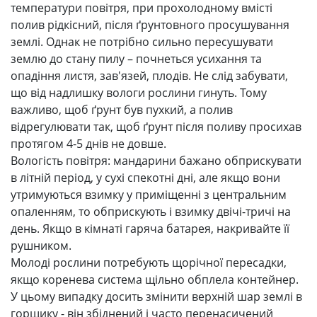
температури повітря, при прохолодному вмісті
полив рідкісний, після ґрунтовного просушування
землі. Однак не потрібно сильно пересушувати
землю до стану пилу – почнеться усихання та
опадіння листя, зав'язей, плодів. Не слід забувати,
що від надлишку вологи рослини гинуть. Тому
важливо, щоб ґрунт був пухкий, а полив
відрегулювати так, щоб ґрунт після поливу просихав
протягом 4-5 днів не довше.
Вологість повітря: мандарини бажано обприскувати
в літній період, у сухі спекотні дні, але якщо вони
утримуються взимку у приміщенні з центральним
опаленням, то обприскують і взимку двічі-тричі на
день. Якщо в кімнаті гаряча батарея, накривайте її
рушником.
Молоді рослини потребують щорічної пересадки,
якщо коренева система щільно обплела контейнер.
У цьому випадку досить змінити верхній шар землі в
горщику - він збіднений і часто перенасичений