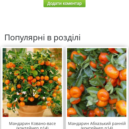
Додати коментар
Популярні в розділі
Мандарин Ковано-васе
Мандарин Абхазький ранній
(контейнер р14)
(контейнер р14)