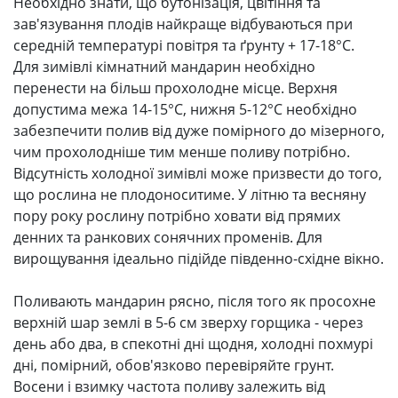
Необхідно знати, що бутонізація, цвітіння та
зав'язування плодів найкраще відбуваються при
середній температурі повітря та ґрунту + 17-18°C.
Для зимівлі кімнатний мандарин необхідно
перенести на більш прохолодне місце. Верхня
допустима межа 14-15°C, нижня 5-12°C необхідно
забезпечити полив від дуже помірного до мізерного,
чим прохолодніше тим менше поливу потрібно.
Відсутність холодної зимівлі може призвести до того,
що рослина не плодоноситиме. У літню та весняну
пору року рослину потрібно ховати від прямих
денних та ранкових сонячних променів. Для
вирощування ідеально підійде південно-східне вікно.
Поливають мандарин рясно, після того як просохне
верхній шар землі в 5-6 см зверху горщика - через
день або два, в спекотні дні щодня, холодні похмурі
дні, помірний, обов'язково перевіряйте грунт.
Восени і взимку частота поливу залежить від