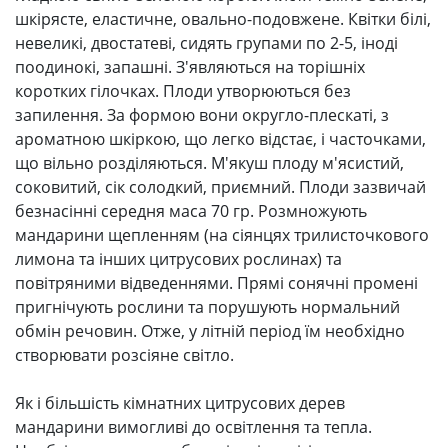
шкірясте, еластичне, овально-подовжене. Квітки білі,
невеликі, двостатеві, сидять групами по 2-5, іноді
поодинокі, запашні. З'являються на торішніх
коротких гілочках. Плоди утворюються без
запилення. За формою вони округло-плескаті, з
ароматною шкіркою, що легко відстає, і часточками,
що вільно розділяються. М'якуш плоду м'ясистий,
соковитий, сік солодкий, приємний. Плоди зазвичай
безнасінні середня маса 70 гр. Розмножують
мандарини щепленням (на сіянцях трилисточкового
лимона та інших цитрусових рослинах) та
повітряними відведеннями. Прямі сонячні промені
пригнічують рослини та порушують нормальний
обмін речовин. Отже, у літній період їм необхідно
створювати розсіяне світло.
Як і більшість кімнатних цитрусових дерев
мандарини вимогливі до освітлення та тепла.