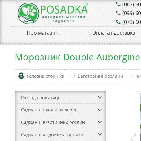
(067) 6
phone
(099) 6
phone
(073) 6
phone
Про магазин
Оплата і доставка
Морозник Double Aubergine 
local_florist
trending_flat
trending_flat
Головна сторінка
Багаторічні рослини
М
keyboard_arrow_down
Розсада полуниці
keyboard_arrow_down
Саджанці плодових дерев
keyboard_arrow_down
Саджанці екзотичних рослин
keyboard_arrow_down
Саджанці ягідних чагарників