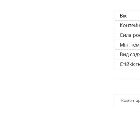
Вік
Контей
Сила ро
Мін. те
Вид сад
Стійкіст
Коментар