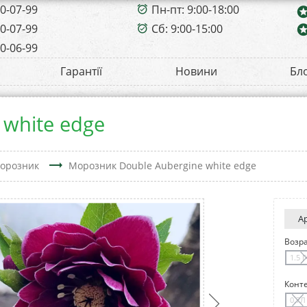
00-07-99
Пн-пт: 9:00-18:00
alarm_on
sta
00-07-99
Сб: 9:00-15:00
sta
alarm_on
00-06-99
Гарантії
Новини
Бл
white edge
trending_flat
орозник
Морозник Double Aubergine white edge
А
Возр
1.5 
Конт
0.7Л