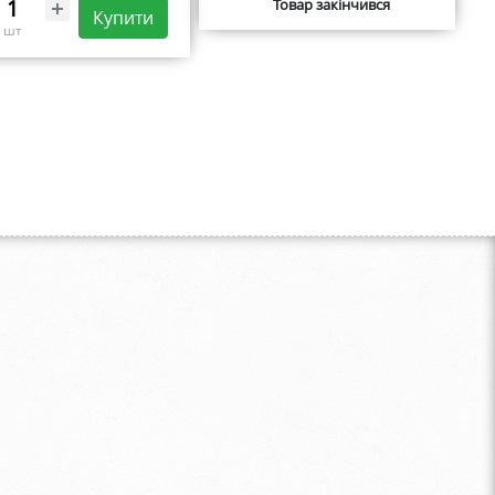
Товар закінчився
Купити
шт