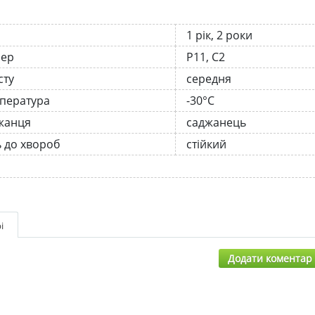
1 рік, 2 роки
нер
Р11, С2
сту
середня
мпература
-30°C
жанця
саджанець
ь до хвороб
стійкий
і
Додати коментар