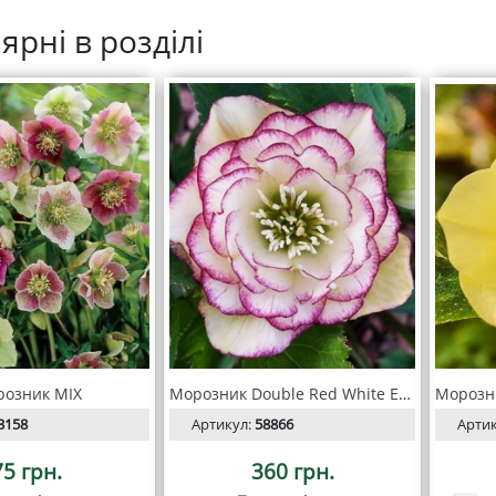
ярні в розділі
озник MIX
Морозник Double Red White Edge
3158
Артикул:
58866
Арти
75 грн.
360 грн.