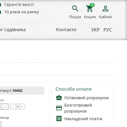
rs
Гарантія якості
0
search
shopping_cart
person_outline
rs
10 років на ринку
Пошук
Кошик
Кабінет
ог садівника
Контакти
УКР
РУС
Способи оплати
ртикул:
54442
business_center
Готівковий розрахунок
аст
Безготівковий
ГОДА
2 ГОДА
payment
розрахунок
ейнер
receipt
Накладений платіж