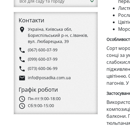
keyboard_arrow_down
пере
Все для саду та городу
Листя
Росл
Контакти
Цвіті
Мороз
place
Україна, Київська обл,
Бориспільський р-н, с.Іванків,
Особливості
вул. Любарецька, 39
Сорт мороз
phone
(067) 600-07-99
сонці за 
phone
(099) 600-07-99
слабокисл
phone
(073) 600-06-99
підживлен
цвітінню.
email
info@posadka.com.ua
пагонів. 
Графік роботи
Застосуванн
schedule
Пн-пт:
9:00-18:00
Використо
schedule
Сб:
9:00-15:00
композиці
балкони. 
тюльпанам