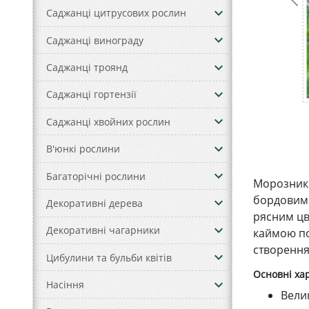
keyboard_arrow_down
Саджанці цитрусових рослин
keyboard_arrow_down
Саджанці винограду
keyboard_arrow_down
Саджанці троянд
keyboard_arrow_down
Саджанці гортензії
keyboard_arrow_down
Саджанці хвойних рослин
keyboard_arrow_down
В'юнкі рослини
keyboard_arrow_down
Багаторічні рослини
Морозник 
бордовими
keyboard_arrow_down
Декоративні дерева
рясним цв
keyboard_arrow_down
Декоративні чагарники
каймою по
створення 
keyboard_arrow_down
Цибулини та бульби квітів
Основні ха
keyboard_arrow_down
Насіння
Велик