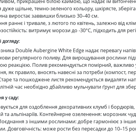
ливом, прикрашені білою каймою, що надає їм витончено
 дуже щільне, темно-зеленого кольору, шкірясте, зберіга
ина виростає заввишки близько 30–40 см.
ння раннє і тривале, з лютого по квітень, залежно від кл
остійкість: витримує морози до -30°C, підходить для рег
 догляду:
ника Double Aubergine White Edge надає перевагу напівті
умови регулярного поливу. Для вирощування рослини під
ою реакцією. Полив рекомендується помірний, важливо у
ня, як правило, вносять навесні за потреби (компост, пе
 Старе та пошкоджене листя рекомендується видаляти на
У літній час необхідно дбайливо мульчувати ґрунт для збе
я у саду:
вується для оздоблення декоративних клумб і бордюрів, 
й та альпінаріїв. Контейнерне озеленення: морозник чу
Поєднання з іншими рослинами: добре гармоніює з інш
и. Довговічність: може рости без пересадки до 10–15 рок