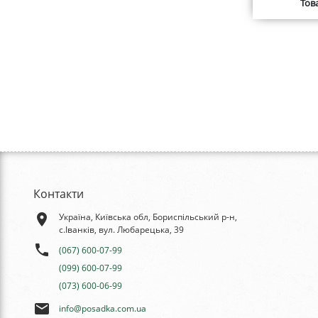
Тов
Контакти
place
Україна, Київська обл, Бориспільський р-н,
с.Іванків, вул. Любарецька, 39
phone
(067) 600-07-99
(099) 600-07-99
(073) 600-06-99
email
info@posadka.com.ua