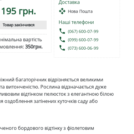
Доставка
195 грн.
open_with
Нова Пошта
Наші телефони
Товар закінчився
local_phone
(067) 600-07-99
local_phone
німальна вартість
(099) 600-07-99
мовлення:
350грн.
local_phone
(073) 600-06-99
ніжний багаторічник відрізняється великими
та витонченістю. Рослина відзначається дуже
сливовим відтінком пелюсток з елегантною білою
я оздоблення затінених куточків саду або
иченого бордового відтінку з фіолетовим