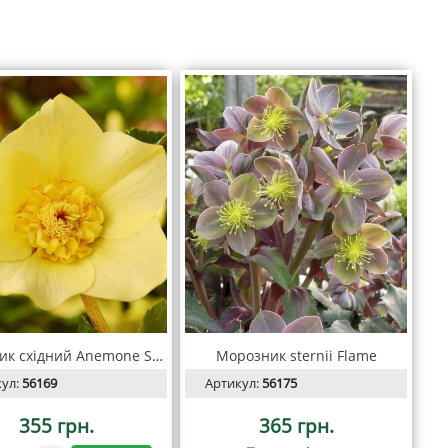
Морозник східний Anemone Super Yellow
Морозник sternii Flame
кул:
56169
Артикул:
56175
355 грн.
365 грн.