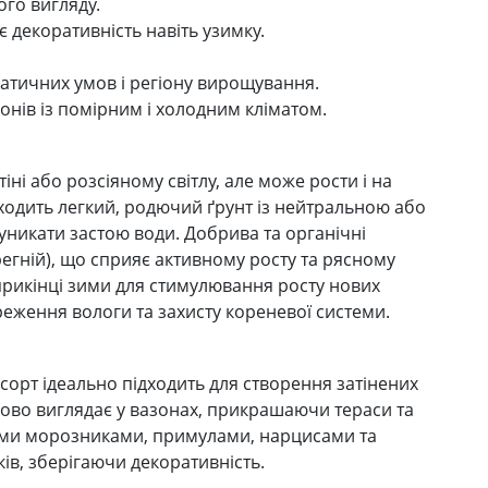
го вигляду.
є декоративність навіть узимку.
іматичних умов і регіону вирощування.
іонів із помірним і холодним кліматом.
ні або розсіяному світлу, але може рости і на
ходить легкий, родючий ґрунт із нейтральною або
никати застою води. Добрива та органічні
регній), що сприяє активному росту та рясному
прикінці зими для стимулювання росту нових
реження вологи та захисту кореневої системи.
сорт ідеально підходить для створення затінених
дово виглядає у вазонах, прикрашаючи тераси та
ими морозниками, примулами, нарцисами та
ів, зберігаючи декоративність.