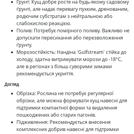
Ґрунт: Кущ добре росте на будь-якому садовому
ґрунті, але надає перевагу пухким, дренованим,
родючим субстратам з нейтральною або
слабокислою реакцією.
Полив: Потребує помірного поливу. Важливо не
допускати пересихання або перезволоження
ґрунту.
Морозостійкість: Нандіна 'Gulfstream' стійка до
холоду, здатна витримувати морози до -18°C,
але в регіонах з більш суворими зимами
рекомендується укриття.
Догляд
Обрізка: Рослина не потребує регулярної
обрізки, але можна формувати кущ навесні для
підтримки компактної форми та видалення
пошкоджених або старих пагонів.
Підживлення: Рекомендується внесення
комплексних добрив навесні для підтримки