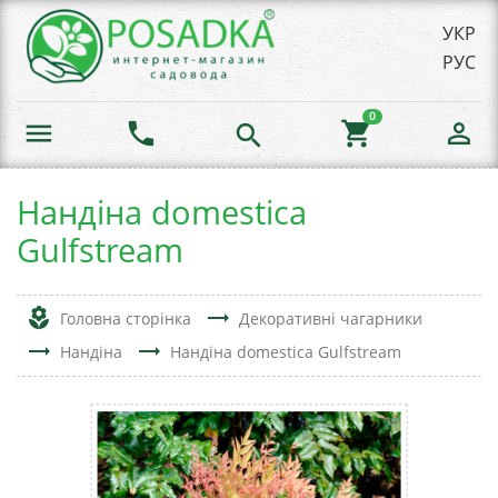
УКР
РУС
0
menu
phone
shopping_cart
person_outline
search
Нандіна domestica
Gulfstream
local_florist
trending_flat
Головна сторінка
Декоративні чагарники
trending_flat
trending_flat
Нандіна
Нандіна domestica Gulfstream