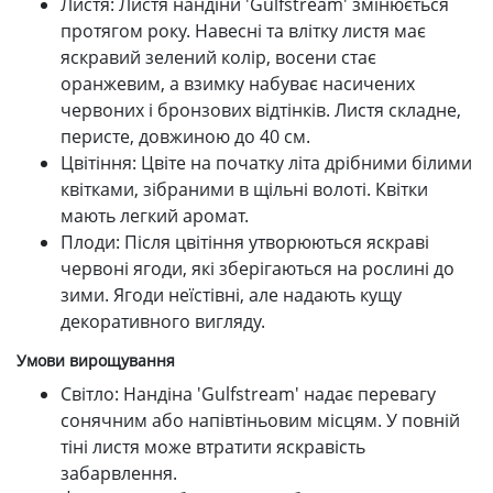
Листя: Листя нандіни 'Gulfstream' змінюється
протягом року. Навесні та влітку листя має
яскравий зелений колір, восени стає
оранжевим, а взимку набуває насичених
червоних і бронзових відтінків. Листя складне,
перисте, довжиною до 40 см.
Цвітіння: Цвіте на початку літа дрібними білими
квітками, зібраними в щільні волоті. Квітки
мають легкий аромат.
Плоди: Після цвітіння утворюються яскраві
червоні ягоди, які зберігаються на рослині до
зими. Ягоди неїстівні, але надають кущу
декоративного вигляду.
Умови вирощування
Світло: Нандіна 'Gulfstream' надає перевагу
сонячним або напівтіньовим місцям. У повній
тіні листя може втратити яскравість
забарвлення.