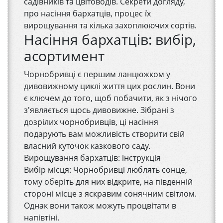
садівників та цвітоводів. Секрети догляду,
про насіння бархатців, процес їх
вирощування та кілька захоплюючих сортів.
Насіння бархатців: вибір,
асортимент
Чорнобривці є першим ланцюжком у
дивовижному циклі життя цих рослин. Вони
є ключем до того, щоб побачити, як з нічого
з'являється щось дивовижне. Зібрані з
дозрілих чорнобривців, ці насіння
подарують вам можливість створити свій
власний куточок казкового саду.
Вирощування бархатців: інструкція
Вибір місця: Чорнобривці люблять сонце,
тому оберіть для них відкрите, на південній
стороні місце з яскравим сонячним світлом.
Однак вони також можуть процвітати в
напівтіні.