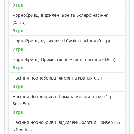
9 грн.
Чорнобривці відхилені Боніта Болеро насіння
(0.5гр)
8 грн.
Чорнобривці вузьколисті Суміш насіння (0.1гр)
7 грн.
Чорнобривці Прямостояче Аляска насіння (0.5гр)
8 грн.
Насіння Чорнобривці лимонна крапля 0,5 г
8 грн.
Насіння Чорнобривці Помаранчевий Гном 0.1гр
SeedEra
8 грн.
Насіння Чорнобривці відхилені Золотий Призер 0,5
г, Seedera