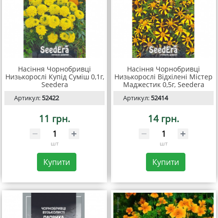
Насіння Чорнобривці
Насіння Чорнобривці
Низькорослі Купід Суміш 0,1г,
Низькорослі Відхілені Містер
Seedera
Маджестик 0,5г, Seedera
Артикул:
52422
Артикул:
52414
11 грн.
14 грн.
шт
шт
Купити
Купити