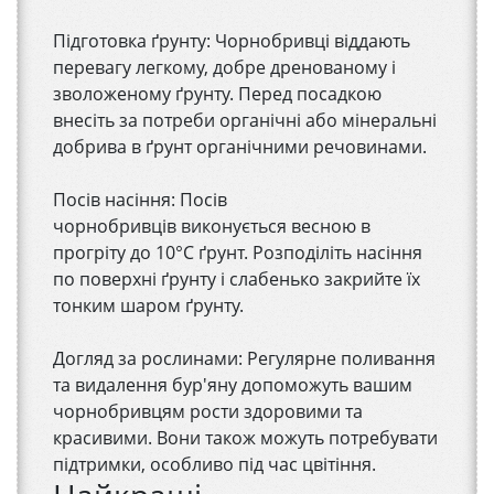
Підготовка ґрунту: Чорнобривці віддають
перевагу легкому, добре дренованому і
зволоженому ґрунту. Перед посадкою
внесіть за потреби органічні або мінеральні
добрива в ґрунт органічними речовинами.
Посів насіння: Посів
чорнобривців виконується весною в
прогріту до 10°C ґрунт. Розподіліть насіння
по поверхні ґрунту і слабенько закрийте їх
тонким шаром ґрунту.
Догляд за рослинами: Регулярне поливання
та видалення бур'яну допоможуть вашим
чорнобривцям рости здоровими та
красивими. Вони також можуть потребувати
підтримки, особливо під час цвітіння.