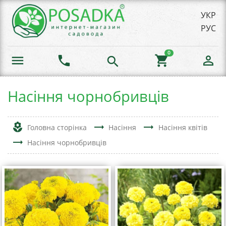
УКР
РУС
0
menu
phone
shopping_cart
person_outline
search
Насіння чорнобривців
local_florist
trending_flat
trending_flat
Головна сторінка
Насіння
Насіння квітів
trending_flat
Насіння чорнобривців