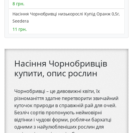
8 грн.
Насіння Чорнобривці низькорослі Купід Оранж 0,5г,
Seedera
11 грн.
Насіння Чорнобривців
купити, опис рослин
Чорнобривці – це дивовижні квіти, їх
різноманіття здатне перетворити звичайний
куточок природи в справжній рай для очей.
Безліч сортів пропонують неймовірні
відтінки і чудові форми, роблячи бархатці
одними з найулюбленіших рослин для