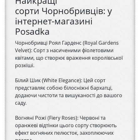
Найкращі
сорти Чорнобривців: у
інтернет-магазині
Posadka
Чорнобривці Роял Гарденс (Royal Gardens
Velvet): Сорт з насиченими фіолетовими
квітами, що створює враження королівської
розкіші.
Білий Шик (White Elegance): Цей сорт
представляє собою білосніжні бархатці,
додаючи чистоти та вишуканості до вашого
саду.
Вогняні Рожі (Fiery Roses): Червоні та
оранжеві відтінки цього сорту створюють
ефект вогняних пелюсток, захоплюючих