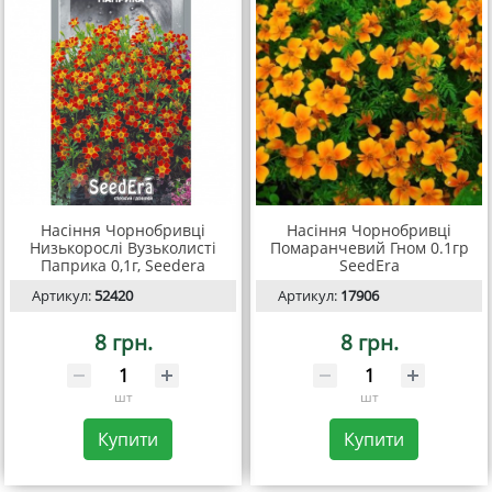
Насіння Чорнобривці
Насіння Чорнобривці
Низькорослі Вузьколисті
Помаранчевий Гном 0.1гр
Паприка 0,1г, Seedera
SeedEra
Артикул:
52420
Артикул:
17906
8 грн.
8 грн.
шт
шт
Купити
Купити