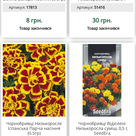
Артикул:
17813
Артикул:
51416
8 грн.
30 грн.
Товар закінчився
Товар закінчився
Чорнобривці Низькоросле
Чорнобривці Відхілені
Іспанська Парча насіння
Низькоросла суміш, 0,5 г,
(0.5гр)
SeedEra