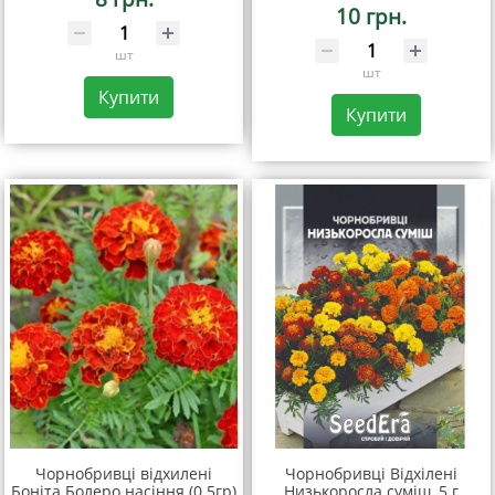
10 грн.
шт
шт
Купити
Купити
Чорнобривці відхилені
Чорнобривці Відхілені
Боніта Болеро насіння (0.5гр)
Низькоросла суміш, 5 г