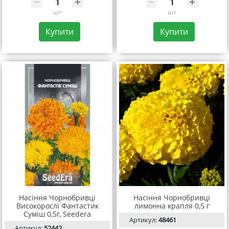
шт
шт
Купити
Купити
Насіння Чорнобривці
Насіння Чорнобривці
Високорослі Фантастик
лимонна крапля 0,5 г
Суміш 0,5г, Seedera
Артикул:
48461
Артикул:
52442