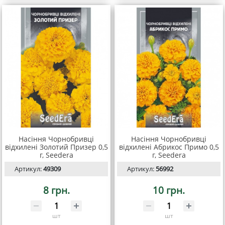
Насіння Чорнобривці
Насіння Чорнобривці
відхилені Золотий Призер 0,5
відхилені Абрикос Примо 0,5
г, Seedera
г, Seedera
Артикул:
49309
Артикул:
56992
8 грн.
10 грн.
шт
шт