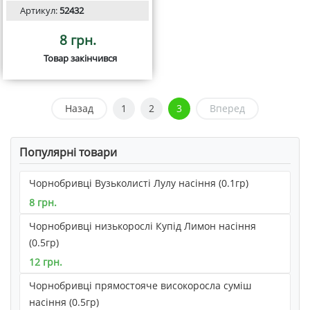
Артикул:
52432
8 грн.
Товар закінчився
Назад
1
2
3
Вперед
Популярні товари
Чорнобривці Вузьколисті Лулу насіння (0.1гр)
8 грн.
Чорнобривці низькорослі Купід Лимон насіння
(0.5гр)
12 грн.
Чорнобривці прямостояче високоросла суміш
насіння (0.5гр)