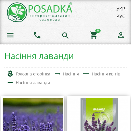
УКР
РУС
0
menu
phone
shopping_cart
person_outline
search
Насіння лаванди
local_florist
trending_flat
trending_flat
Головна сторінка
Насіння
Насіння квітів
trending_flat
Насіння лаванди