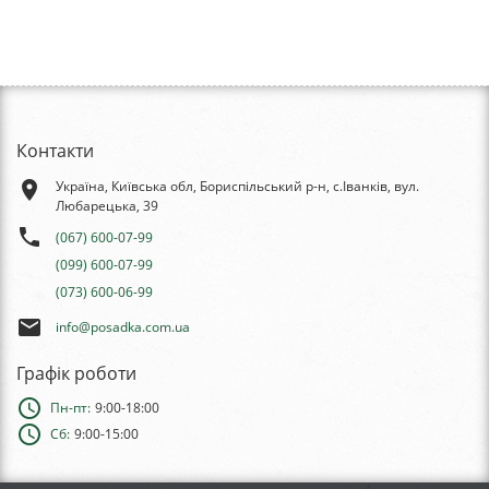
Контакти
place
Україна, Київська обл, Бориспільський р-н, с.Іванків, вул.
Любарецька, 39
phone
(067) 600-07-99
(099) 600-07-99
(073) 600-06-99
email
info@posadka.com.ua
Графік роботи
schedule
Пн-пт:
9:00-18:00
schedule
Сб:
9:00-15:00