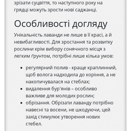
зрізати суцвіття, то наступного року на
грядці можуть зрости нові саджанці.
Особливості догляду
Унікальність лаванди не лише в її красі, а й
невибагливості. Для зростання та розвитку
рослини крім вибору сонячного місця з
легким ґрунтом, потрібні лише кілька умов:
регулярний полив - краще краплинний,
щоб волога надходила до коріння, а не
накопичувалася на стеблах;
видалення бур'янів – особливо
важливе для молодих рослин;
обрізання. Обрізати лаванду потрібно
навесні та восени, не шкодуючи, цей
захід стимулює утворення нових
стебел.