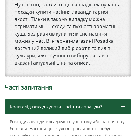
Ну і звісно, ​​важливо ще на стадії планування
посадки купити насіння лаванди гарної
якості. Тільки в такому випадку можна
отримати міцні сходи та пухнасті ароматні
кущі. Без ризиків купити якісне насіння
можна у нас. В інтернет-магазині Posadka
доступний великий вибір сортів та видів
культури, для зручності вибору на сайті
вказані актуальні ціни та описи.
Часті запитання
Коли слід висаджувати насіння лаванди?
Розсаду лаванди висаджують у лютому або на початку
березня. Насіння цієї чудової рослини потребує
стратифікації та проростає досить повільно. Лаванду