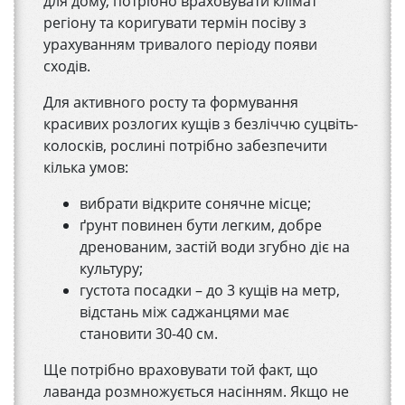
для дому, потрібно враховувати клімат
регіону та коригувати термін посіву з
урахуванням тривалого періоду появи
сходів.
Для активного росту та формування
красивих розлогих кущів з безліччю суцвіть-
колосків, рослині потрібно забезпечити
кілька умов:
вибрати відкрите сонячне місце;
ґрунт повинен бути легким, добре
дренованим, застій води згубно діє на
культуру;
густота посадки – до 3 кущів на метр,
відстань між саджанцями має
становити 30-40 см.
Ще потрібно враховувати той факт, що
лаванда розмножується насінням. Якщо не