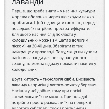
лаванди
Перше, що треба знати – у насіння культури
жорстка оболонка, через що сходам важко
пробитися. Щоб підвищити схожість, перед
посадкою їх потрібно простратифікувати.
Для цього насіння слід покласти у
холодильник (можна змішати з вологим
піском) на 30-40 днів. Зберігати їх теж
найкраще у прохолоді. Тому, якщо ви купили
насіння лаванди для посіву наступного
сезону, то можна відразу покласти пакетик у
холодильник.
Друга хитрість – технологія сівби. Висівають
лаванду наприкінці лютого-початку березня.
Насіння у неї дрібне, тому при посіві
заглиблювати їх не можна. При посадці
потрібно просто розкласти їх на поверхні
вологого субстрату, трохи притиснути і