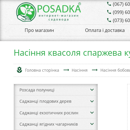
(067) 6
phone
(099) 6
phone
(073) 6
phone
Про магазин
Оплата і доставка
Насіння квасоля спаржева к
local_florist
trending_flat
trending_flat
Головна сторінка
Насіння
Насіння бобов
keyboard_arrow_down
Розсада полуниці
keyboard_arrow_down
Саджанці плодових дерев
keyboard_arrow_down
Саджанці екзотичних рослин
keyboard_arrow_down
Саджанці ягідних чагарників