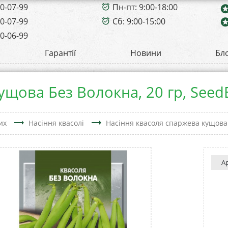
00-07-99
Пн-пт: 9:00-18:00
alarm_on
sta
00-07-99
Сб: 9:00-15:00
sta
alarm_on
00-06-99
Гарантії
Новини
Бл
ущова Без Волокна, 20 гр, Seed
trending_flat
trending_flat
их
Насіння квасолі
Насіння квасоля спаржева кущова 
А