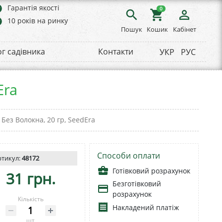
rs
Гарантія якості
0
search
shopping_cart
person_outline
rs
10 років на ринку
Пошук
Кошик
Кабінет
ог садівника
Контакти
УКР
РУС
Era
Без Волокна, 20 гр, SeedEra
Способи оплати
ртикул:
48172
business_center
Готівковий розрахунок
31 грн.
Безготівковий
payment
розрахунок
Кількість
receipt
Накладений платіж
шт