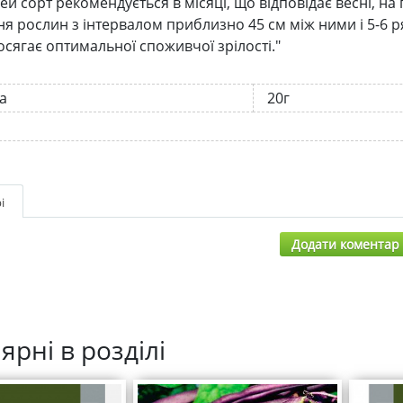
ей сорт рекомендується в місяці, що відповідає весні, н
я рослин з інтервалом приблизно 45 см між ними і 5-6 р
осягає оптимальної споживчої зрілості."
а
20г
і
Додати коментар
ярні в розділі