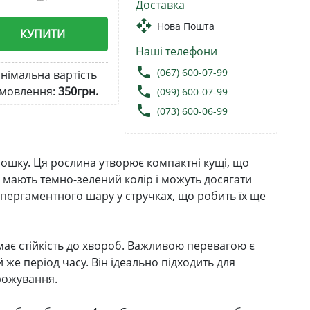
Доставка
open_with
Нова Пошта
КУПИТИ
Наші телефони
local_phone
(067) 600-07-99
німальна вартість
local_phone
мовлення:
350грн.
(099) 600-07-99
local_phone
(073) 600-06-99
ошку. Ця рослина утворює компактні кущі, що
у мають темно-зелений колір і можуть досягати
ь пергаментного шару у стручках, що робить їх ще
ає стійкість до хвороб. Важливою перевагою є
же період часу. Він ідеально підходить для
рожування.