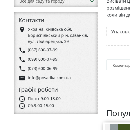
keyboard_arrow_down
Висівати ц
Все для саду та городу
розміщенн
коли він д
Контакти
place
Україна, Київська обл,
Упаковк
Бориспільський р-н, с.Іванків,
вул. Любарецька, 39
phone
(067) 600-07-99
phone
(099) 600-07-99
Коментар
phone
(073) 600-06-99
email
info@posadka.com.ua
Графік роботи
schedule
Пн-пт:
9:00-18:00
schedule
Сб:
9:00-15:00
Попул