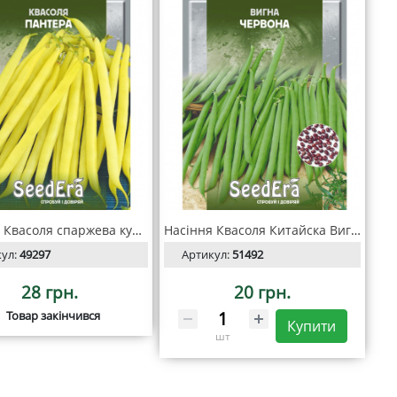
Насіння Квасоля спаржева кущова ПАНТЕРА 20 гр, Seedera
Насіння Квасоля Китайска Вигна Червона 10 г, SeedEra
кул:
49297
Артикул:
51492
28 грн.
20 грн.
Товар закінчився
Купити
шт