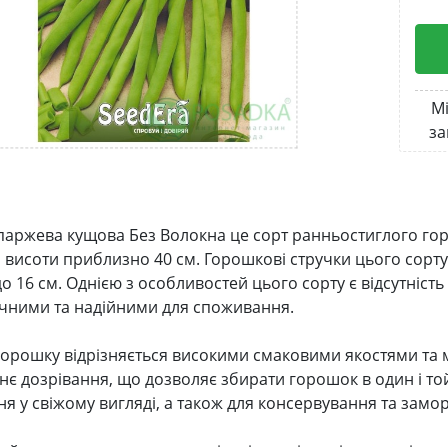
Мі
за
паржева кущова Без Волокна це сорт ранньостиглого гор
о висоти приблизно 40 см. Горошкові стручки цього сорт
о 16 см. Однією з особливостей цього сорту є відсутніст
чними та надійними для споживання.
горошку відрізняється високими смаковими якостями та м
нє дозрівання, що дозволяє збирати горошок в один і той 
я у свіжому вигляді, а також для консервування та замо