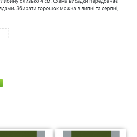
а глибину близько 4 см. Схема висадки передбачає
ядами. Збирати горошок можна в липні та серпні,