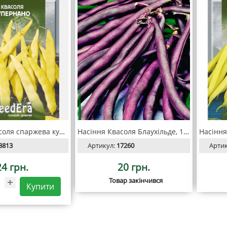
Насіння Квасоля спаржева кущова Супернано 10 гр, Seedera
Насіння Квасоля Блаухільде, 10гр, SeedEra
8813
Артикул:
17260
Арти
24 грн.
20 грн.
Товар закінчився
Купити