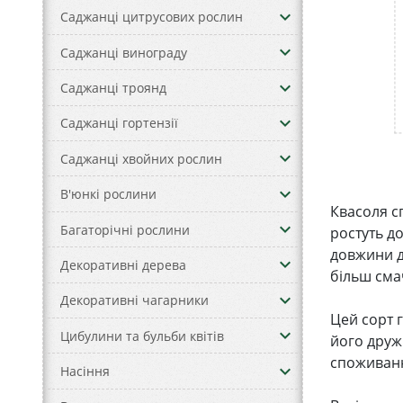
keyboard_arrow_down
Саджанці цитрусових рослин
keyboard_arrow_down
Саджанці винограду
keyboard_arrow_down
Саджанці троянд
keyboard_arrow_down
Саджанці гортензії
keyboard_arrow_down
Саджанці хвойних рослин
keyboard_arrow_down
В'юнкі рослини
Квасоля с
keyboard_arrow_down
Багаторічні рослини
ростуть д
довжини д
keyboard_arrow_down
Декоративні дерева
більш сма
keyboard_arrow_down
Декоративні чагарники
Цей сорт 
keyboard_arrow_down
Цибулини та бульби квітів
його друж
споживанн
keyboard_arrow_down
Насіння