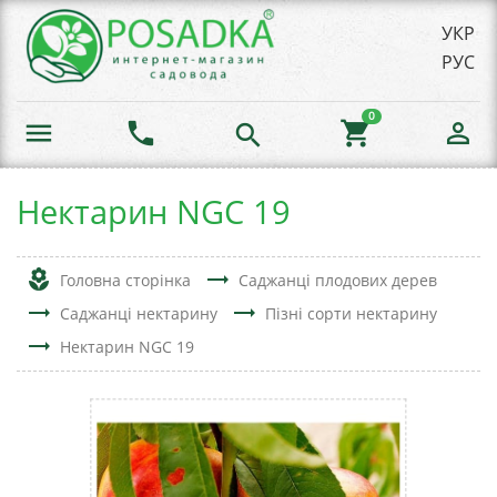
УКР
РУС
0
menu
phone
shopping_cart
person_outline
search
Нектарин NGC 19
local_florist
trending_flat
Головна сторінка
Саджанці плодових дерев
trending_flat
trending_flat
Саджанці нектарину
Пізні сорти нектарину
trending_flat
Нектарин NGC 19