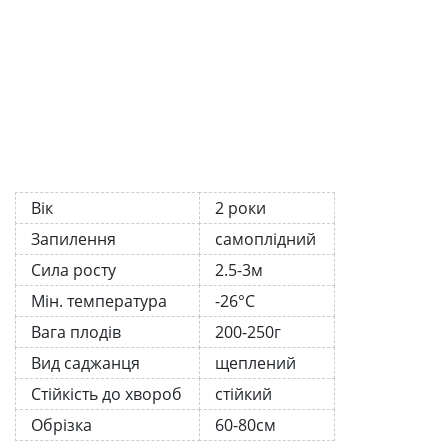
Вік
2 роки
Запилення
самоплідний
Сила росту
2.5-3м
Мін. температура
-26°C
Вага плодів
200-250г
Вид саджанця
щеплений
Стійкість до хвороб
стійкий
Обрізка
60-80см