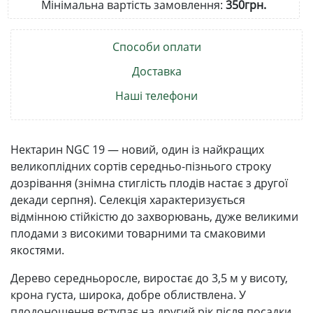
Мінімальна вартість замовлення:
350грн.
Способи оплати
Доставка
Наші телефони
Нектарин NGC 19 — новий, один із найкращих
великоплідних сортів середньо-пізнього строку
дозрівання (знімна стиглість плодів настає з другої
декади серпня). Селекція характеризується
відмінною стійкістю до захворювань, дуже великими
плодами з високими товарними та смаковими
якостями.
Дерево середньоросле, виростає до 3,5 м у висоту,
крона густа, широка, добре облиствлена. У
плодоношення вступає на другий рік після посадки.