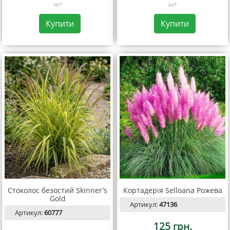
шт
шт
Купити
Купити
Стоколос безостий Skinner’s
Кортадерія Selloana Рожева
Gold
Артикул:
47136
Артикул:
60777
125 грн.