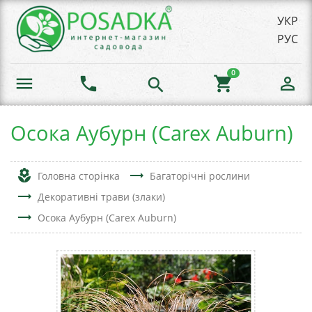
УКР
РУС
0
menu
phone
shopping_cart
person_outline
search
Осока Аубурн (Carex Auburn)
local_florist
trending_flat
Головна сторінка
Багаторічні рослини
trending_flat
Декоративні трави (злаки)
trending_flat
Осока Аубурн (Carex Auburn)