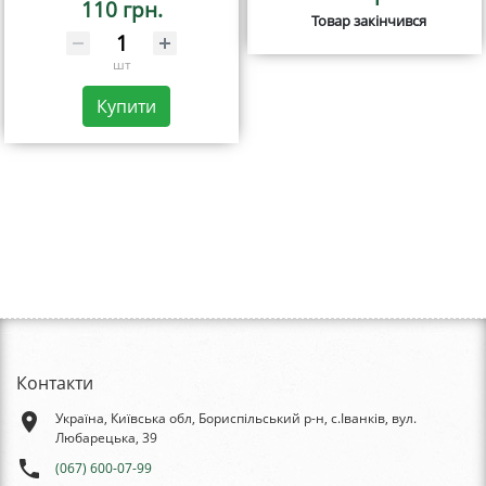
110 грн.
Товар закінчився
шт
Купити
Контакти
place
Україна, Київська обл, Бориспільський р-н, с.Іванків, вул.
Любарецька, 39
phone
(067) 600-07-99