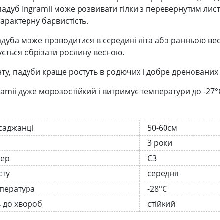
падуб Ingramii може розвивати гілки з перевернутим лист
характерну барвистість.
адуба може проводитися в середині літа або ранньою вес
ється обрізати рослину весною.
ту, падуби краще ростуть в родючих і добре дренованих 
ramii дуже морозостійкий і витримує температури до -27°
 саджанці
50-60см
3 роки
нер
С3
сту
середня
мпература
-28°C
ь до хвороб
стійкий