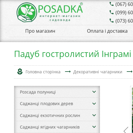
(067) 6
phone
(099) 6
phone
(073) 6
phone
Про магазин
Оплата і доставка
Падуб гостролистий Інграмі
local_florist
trending_flat
trending_fla
Головна сторінка
Декоративні чагарники
keyboard_arrow_down
Розсада полуниці
keyboard_arrow_down
Саджанці плодових дерев
keyboard_arrow_down
Саджанці екзотичних рослин
keyboard_arrow_down
Саджанці ягідних чагарників