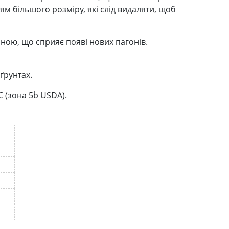
ям більшого розміру, які слід видаляти, щоб
ною, що сприяє появі нових пагонів.
ґрунтах.
C (зона 5b USDA).