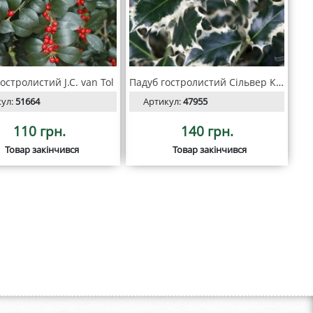
остролистий J.C. van Tol
Падуб гостролистий Сільвер Квін
кул:
51664
Артикул:
47955
110 грн.
140 грн.
Товар закінчився
Товар закінчився