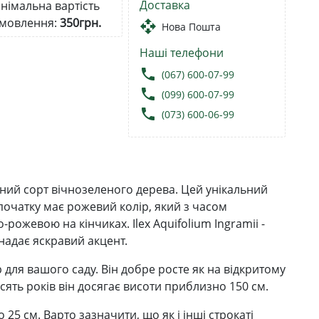
Доставка
німальна вартість
мовлення:
350грн.
open_with
Нова Пошта
Наші телефони
local_phone
(067) 600-07-99
local_phone
(099) 600-07-99
local_phone
(073) 600-06-99
кішний сорт вічнозеленого дерева. Цей унікальний
очатку має рожевий колір, який з часом
рожевою на кінчиках. Ilex Aquifolium Ingramii -
надає яскравий акцент.
 для вашого саду. Він добре росте як на відкритому
десять років він досягає висоти приблизно 150 см.
 25 см. Варто зазначити, що як і інші строкаті