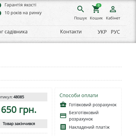
rs
Гарантія якості
0
search
shopping_cart
person_outline
rs
10 років на ринку
Пошук
Кошик
Кабінет
ог садівника
Контакти
УКР
РУС
Способи оплати
ртикул:
48085
business_center
Готівковий розрахунок
650 грн.
Безготівковий
payment
розрахунок
Товар закінчився
receipt
Накладений платіж