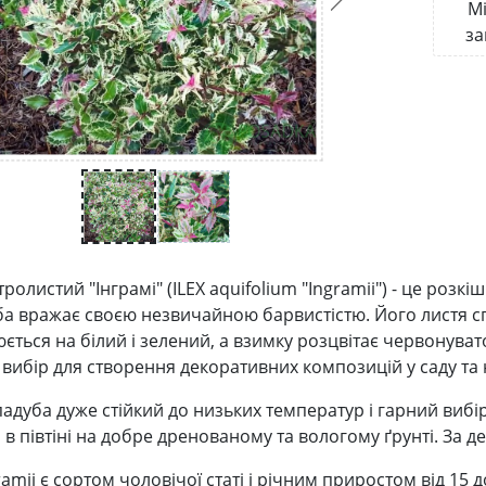
Мі
за
ролистий "Інграмі" (ILEX aquifolium "Ingramii") - це роз
ба вражає своєю незвичайною барвистістю. Його листя сп
ться на білий і зелений, а взимку розцвітає червонувато-
 вибір для створення декоративних композицій у саду та 
адуба дуже стійкий до низьких температур і гарний вибір
 і в півтіні на добре дренованому та вологому ґрунті. За 
amii є сортом чоловічої статі і річним приростом від 15 до