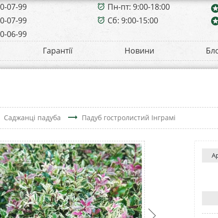
00-07-99
Пн-пт: 9:00-18:00
alarm_on
sta
00-07-99
Сб: 9:00-15:00
sta
alarm_on
00-06-99
Гарантії
Новини
Бл
t
trending_flat
Саджанці падуба
Падуб гостролистий Інграмі
А