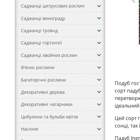
keyboard_arrow_down
Саджанці цитрусових рослин
keyboard_arrow_down
Саджанці винограду
keyboard_arrow_down
Саджанці троянд
keyboard_arrow_down
Саджанці гортензії
keyboard_arrow_down
Саджанці хвойних рослин
keyboard_arrow_down
В'юнкі рослини
keyboard_arrow_down
Багаторічні рослини
Подуб гост
сорт паду
keyboard_arrow_down
Декоративні дерева
перетворює
keyboard_arrow_down
Декоративні чагарники
ідеальний
keyboard_arrow_down
Цибулини та бульби квітів
Цей сорт п
сонці, так
keyboard_arrow_down
Насіння
Падуб Ingr