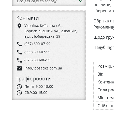
keyboard_arrow_down
Все для саду та городу
рослини, 
зберегти 
Контакти
Обрізка п
place
Україна, Київська обл,
Рекоменду
Бориспільський р-н, с.Іванків,
вул. Любарецька, 39
Щодо грун
phone
(067) 600-07-99
Падуб Ing
phone
(099) 600-07-99
phone
(073) 600-06-99
Розмір,
email
info@posadka.com.ua
Вік
Графік роботи
Контей
schedule
Пн-пт:
9:00-18:00
Сила ро
schedule
Сб:
9:00-15:00
Мін. те
Стійкіст