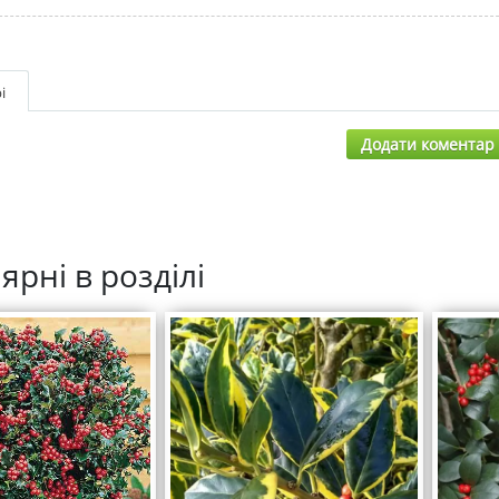
і
Додати коментар
ярні в розділі