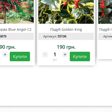
рва Blue Angel С2
Падуб Golden King
Падуб г
6879
Артикул:
55106
Арти
90 грн.
190 грн.
Купити
Купити
шт