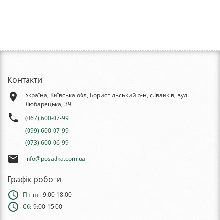
Контакти
place
Україна, Київська обл, Бориспільський р-н, с.Іванків, вул.
Любарецька, 39
phone
(067) 600-07-99
(099) 600-07-99
(073) 600-06-99
email
info@posadka.com.ua
Графік роботи
schedule
Пн-пт:
9:00-18:00
schedule
Сб:
9:00-15:00