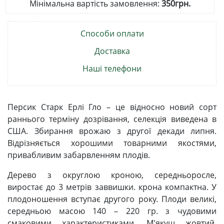
Мінімальна вартість замовлення:
350грн.
Способи оплати
Доставка
Наші телефони
Персик Старк Ерлі Гло – це відносно новий сорт
раннього терміну дозрівання, селекція виведена в
США. Збирання врожаю з другої декади липня.
Відрізняється хорошими товарними якостями,
привабливим забарвленням плодів.
Дерево з округлою кроною, середньоросле,
виростає до 3 метрів заввишки. крона компактна. У
плодоношення вступає другого року. Плоди великі,
середньою масою 140 – 220 гр. з чудовими
смаковими характеристиками. М'якуш жовтий,