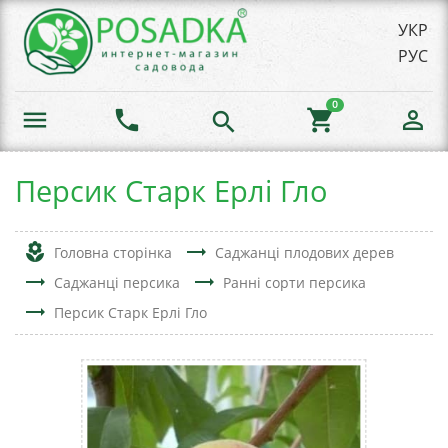
УКР
РУС
0
menu
phone
shopping_cart
person_outline
search
Персик Старк Ерлі Гло
local_florist
trending_flat
Головна сторінка
Саджанці плодових дерев
trending_flat
trending_flat
Саджанці персика
Ранні сорти персика
trending_flat
Персик Старк Ерлі Гло