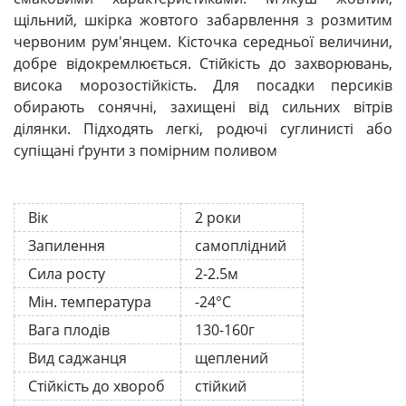
щільний, шкірка жовтого забарвлення з розмитим
червоним рум'янцем. Кісточка середньої величини,
добре відокремлюється. Стійкість до захворювань,
висока морозостійкість. Для посадки персиків
обирають сонячні, захищені від сильних вітрів
ділянки. Підходять легкі, родючі суглинисті або
супіщані ґрунти з помірним поливом
Вік
2 роки
Запилення
самоплідний
Сила росту
2-2.5м
Мін. температура
-24°C
Вага плодів
130-160г
Вид саджанця
щеплений
Стійкість до хвороб
стійкий