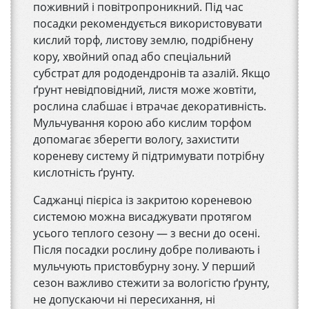
поживний і повітропроникний. Під час
посадки рекомендується використовувати
кислий торф, листову землю, подрібнену
кору, хвойний опад або спеціальний
субстрат для рододендронів та азалій. Якщо
ґрунт невідповідний, листя може жовтіти,
рослина слабшає і втрачає декоративність.
Мульчування корою або кислим торфом
допомагає зберегти вологу, захистити
кореневу систему й підтримувати потрібну
кислотність ґрунту.
Саджанці пієріса із закритою кореневою
системою можна висаджувати протягом
усього теплого сезону — з весни до осені.
Після посадки рослину добре поливають і
мульчують пристовбурну зону. У перший
сезон важливо стежити за вологістю ґрунту,
не допускаючи ні пересихання, ні