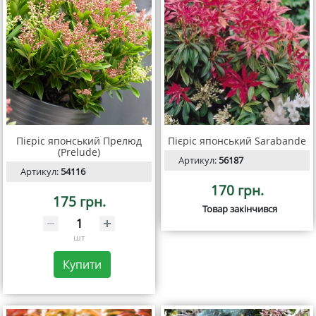
Пієріс японський Прелюд
Пієріс японський Sarabande
(Prelude)
Артикул:
56187
Артикул:
54116
170 грн.
175 грн.
Товар закінчився
шт
Купити