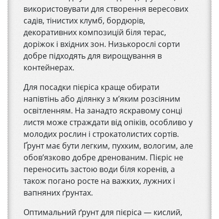
використовувати для створення вересових
садів, тінистих клумб, бордюрів,
декоративних композицій біля терас,
доріжок і вхідних зон. Низькорослі сорти
добре підходять для вирощування в
контейнерах.
Для посадки пієріса краще обирати
напівтінь або ділянку з м’яким розсіяним
освітленням. На занадто яскравому сонці
листя може страждати від опіків, особливо у
молодих рослин і строкатолистих сортів.
Ґрунт має бути легким, пухким, вологим, але
обов’язково добре дренованим. Пієріс не
переносить застою води біля коренів, а
також погано росте на важких, лужних і
вапняних ґрунтах.
Оптимальний ґрунт для пієріса — кислий,