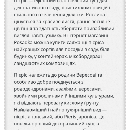
Пієріс — ефектний вічнозелений кущ для
декоративного саду, тінистих композицій і
стильного озеленення ділянки. Рослина
цінується за красиве листя, раннє весняне
цвітіння та здатність зберігати привабливий
вигляд навіть узимку. В інтернет-магазині
Posadka можна купити саджанці пієріса
найкращих сортів для посадки в саду, біля
будинку, у контейнерах, міксбордерах і
ландшафтних композиціях.
Пієріс належить до родини Вересові та
особливо добре поєднується з
рододендронами, азаліями, вересами,
хвойними рослинами й іншими культурами,
які віддають перевагу кислому ґрунту.
Найвідоміший і найпопулярніший вид —
пієріс японський, або Pieris japonica. Це
повільнорослий декоративний кущ із