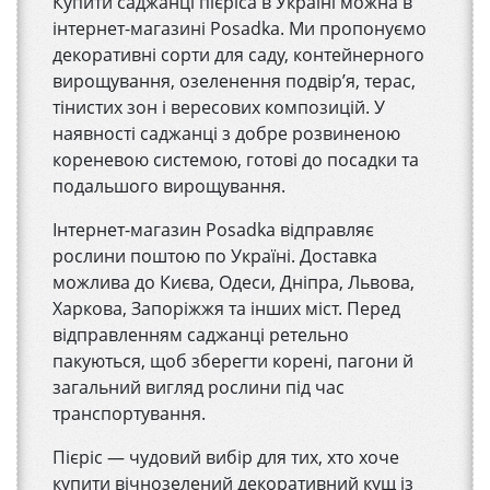
Купити саджанці пієріса в Україні можна в
інтернет-магазині Posadka. Ми пропонуємо
декоративні сорти для саду, контейнерного
вирощування, озеленення подвір’я, терас,
тінистих зон і вересових композицій. У
наявності саджанці з добре розвиненою
кореневою системою, готові до посадки та
подальшого вирощування.
Інтернет-магазин Posadka відправляє
рослини поштою по Україні. Доставка
можлива до Києва, Одеси, Дніпра, Львова,
Харкова, Запоріжжя та інших міст. Перед
відправленням саджанці ретельно
пакуються, щоб зберегти корені, пагони й
загальний вигляд рослини під час
транспортування.
Пієріс — чудовий вибір для тих, хто хоче
купити вічнозелений декоративний кущ із