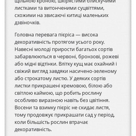
щільною кроною, шкірястими блискучими
листками та витонченими суцвіттями,
схожими на звисаючі китиці маленьких
дзвіночків.
Головна перевага пієріса — висока
декоративність протягом усього року.
Навесні молоді прирости багатьох сортів
забарвлюються в червоні, бронзові, рожеві
або мідні відтінки. Влітку кущ має охайний і
свіжий вигляд завдяки насичено-зеленому
або строкатому листю. У деяких сортів
листки прикрашені кремовою, білою або
світлою каймою, що робить рослину
особливо виразною навіть без цвітіння.
Восени та взимку пієріс не скидає листя,
тому продовжує прикрашати сад у період,
коли більшість рослин втрачає
декоративність.