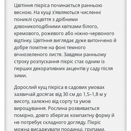
Цвітіння пієріса починається ранньою
весною. На кущі з’являються численні
пониклі суцвіття з дрібними
дзвоникоподібними квітками білого,
кремового, рожевого або ніжно-червоного
відтінку. Цвітіння виглядає дуже витончено й
добре помітне на фоні темного
вічнозеленого листя. Завдяки ранньому
строку розпускання пієріс стає одним із
перших декоративних акцентів у саду після
зими.
Дорослий кущ пієріса в садових умовах
зазвичай досягає від 30 см до 1,5–1,8 м у
висоту, залежно від сорту та умов
вирощування. Рослина розвивається
помірно, довго зберігає компактну форму й
не потребує складного догляду. Пієріс
можна висаджувати поодинці, групами,