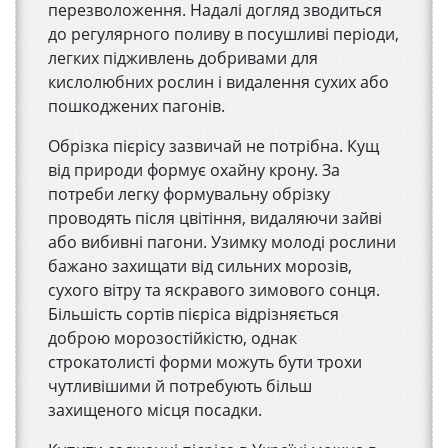
перезволоження. Надалі догляд зводиться
до регулярного поливу в посушливі періоди,
легких підживлень добривами для
кислолюбних рослин і видалення сухих або
пошкоджених пагонів.
Обрізка пієрісу зазвичай не потрібна. Кущ
від природи формує охайну крону. За
потреби легку формувальну обрізку
проводять після цвітіння, видаляючи зайві
або вибивні пагони. Узимку молоді рослини
бажано захищати від сильних морозів,
сухого вітру та яскравого зимового сонця.
Більшість сортів пієріса відрізняється
доброю морозостійкістю, однак
строкатолисті форми можуть бути трохи
чутливішими й потребують більш
захищеного місця посадки.