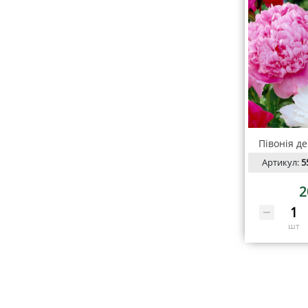
Півонія д
Артикул:
5
2
шт