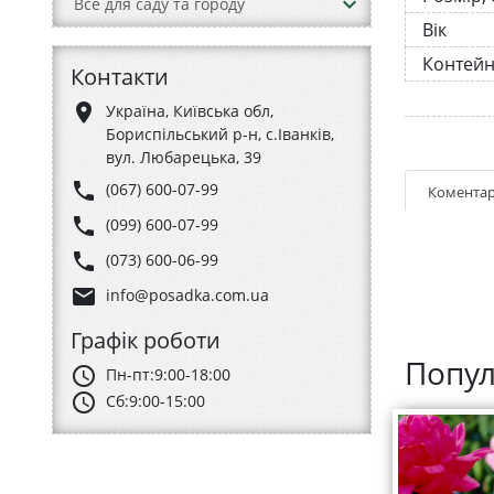
keyboard_arrow_down
Все для саду та городу
Вік
Контей
Контакти
place
Україна, Київська обл,
Бориспільський р-н, с.Іванків,
вул. Любарецька, 39
phone
(067) 600-07-99
Коментар
phone
(099) 600-07-99
phone
(073) 600-06-99
email
info@posadka.com.ua
Графік роботи
Попул
schedule
Пн-пт:
9:00-18:00
schedule
Сб:
9:00-15:00