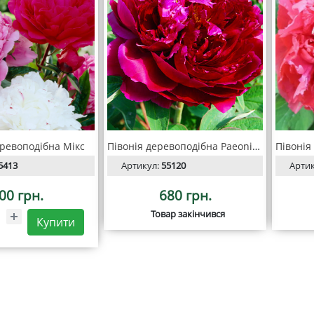
еревоподібна Мікс
Півонія деревоподібна Paeonia suffr. red
5413
Артикул:
55120
Арти
00 грн.
680 грн.
Товар закінчився
Купити