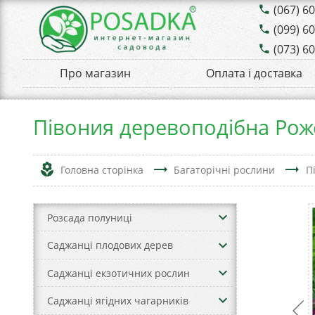
(067) 6
phone
(099) 6
phone
(073) 6
phone
Про магазин
Оплата і доставка
Півония деревоподібна Ро
local_florist
trending_flat
trending_flat
Головна сторінка
Багаторічні рослини
П
keyboard_arrow_down
Розсада полуниці
keyboard_arrow_down
Саджанці плодових дерев
keyboard_arrow_down
Саджанці екзотичних рослин
keyboard_arrow_down
Саджанці ягідних чагарників