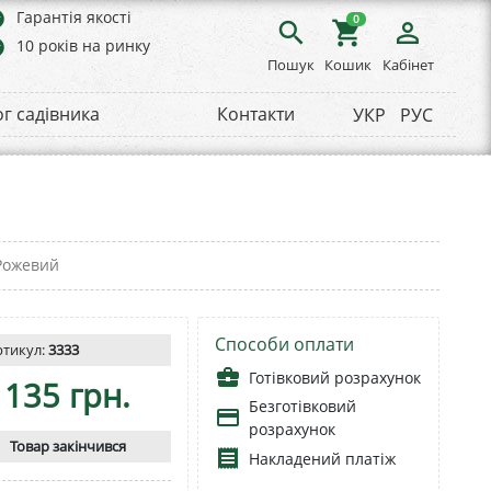
rs
Гарантія якості
0
search
shopping_cart
person_outline
rs
10 років на ринку
Пошук
Кошик
Кабінет
ог садівника
Контакти
УКР
РУС
Рожевий
Способи оплати
ртикул:
3333
business_center
Готівковий розрахунок
135 грн.
Безготівковий
payment
розрахунок
Товар закінчився
receipt
Накладений платіж