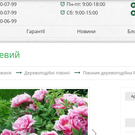
00-07-99
Пн-пт: 9:00-18:00
alarm_on
sta
00-07-99
Сб: 9:00-15:00
sta
alarm_on
00-06-99
Гарантії
Новини
Бл
жевий
trending_flat
trending_flat
івонія
Деревоподібні півонії
Півония деревоподібна 
А