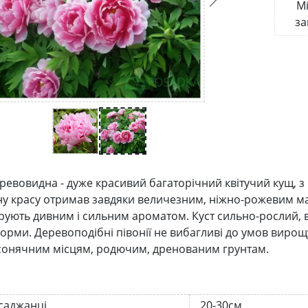
Мі
за
еревовидна - дуже красивий багаторічний квітучий кущ, 
у красу отримав завдяки величезним, ніжно-рожевим махр
рують дивним і сильним ароматом. Куст сильно-рослий, в
форми. Деревоподібні півонії не вибагливі до умов вирощ
сонячним місцям, родючим, дренованим грунтам.
 саджанці
20-30см