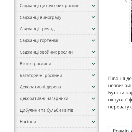
keyboard_arrow_down
Саджанці цитрусових рослин
keyboard_arrow_down
Саджанці винограду
keyboard_arrow_down
Саджанці троянд
keyboard_arrow_down
Саджанці гортензії
keyboard_arrow_down
Саджанці хвойних рослин
keyboard_arrow_down
В'юнкі рослини
keyboard_arrow_down
Багаторічні рослини
Півонія д
незвичайн
keyboard_arrow_down
Декоративні дерева
Бутони ча
keyboard_arrow_down
Декоративні чагарники
округлої 
перевагу 
keyboard_arrow_down
Цибулини та бульби квітів
keyboard_arrow_down
Насіння
Розмір,