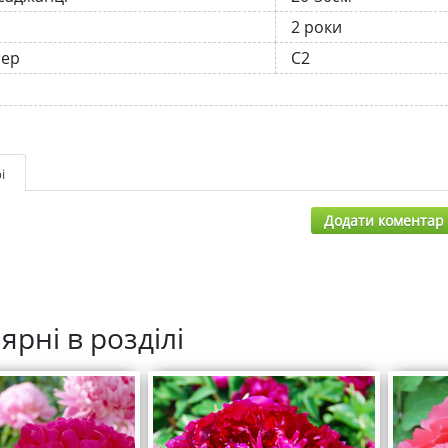
2 роки
нер
С2
і
Додати коментар
ярні в розділі