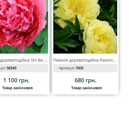
Півонія деревоподібна Shi Ba Hao
Півонія деревоподібна Paeonia suffr. Жовтий
кул:
58345
Артикул:
7605
1 100 грн.
680 грн.
Товар закінчився
Товар закінчився