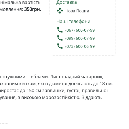
Доставка
німальна вартість
мовлення:
350грн.
open_with
Нова Пошта
Наші телефони
local_phone
(067) 600-07-99
local_phone
(099) 600-07-99
local_phone
(073) 600-06-99
з потужними стеблами. Листопадний чагарник,
овим квіткам, які в діаметрі досягають до 18 см.
иростає до 150 см заввишки, густої, правильної
ування, з високою морозостійкістю. Віддають