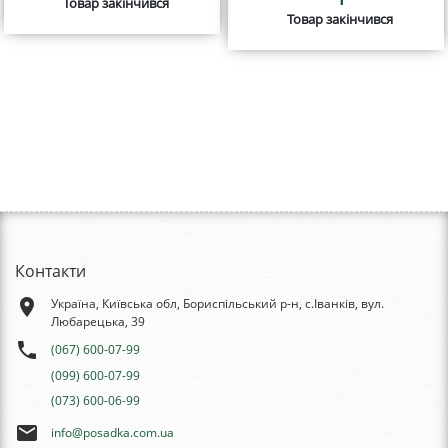
Товар закінчився
Товар закінчився
Контакти
place
Україна, Київська обл, Бориспільський р-н, с.Іванків, вул.
Любарецька, 39
phone
(067) 600-07-99
(099) 600-07-99
(073) 600-06-99
email
info@posadka.com.ua