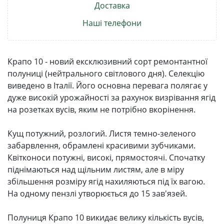
Доставка
Наші телефони
Крапо 10 - новий ексклюзивний сорт ремонтантної
полуниці (нейтрального світлового дня). Селекцію
виведено в Італії. Його основна перевага полягає у
дуже високій урожайності за рахунок визрівання ягід
на розетках вусів, яким не потрібно вкорінення.
Кущ потужний, розлогий. Листя темно-зеленого
забарвлення, обрамлені красивими зубчиками.
Квітконоси потужні, високі, прямостоячі. Спочатку
піднімаються над щільним листям, але в міру
збільшення розміру ягід нахиляються під їх вагою.
На одному пензлі утворюється до 15 зав'язей.
Полуниця Крапо 10 викидає велику кількість вусів,