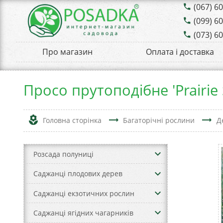
(067) 6
phone
(099) 6
phone
(073) 6
phone
Про магазин
Оплата і доставка
Просо прутоподібне 'Prairie 
local_florist
trending_flat
trending_flat
Головна сторінка
Багаторічні рослини
Д
keyboard_arrow_down
Розсада полуниці
keyboard_arrow_down
Саджанці плодових дерев
keyboard_arrow_down
Саджанці екзотичних рослин
keyboard_arrow_down
Саджанці ягідних чагарників