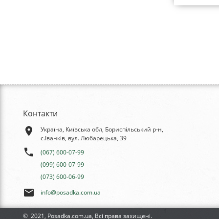
Контакти
place
Україна, Київська обл, Бориспільський р-н,
с.Іванків, вул. Любарецька, 39
phone
(067) 600-07-99
(099) 600-07-99
(073) 600-06-99
email
info@posadka.com.ua
© 2021, Posadka.com.ua, Всі права захищені.