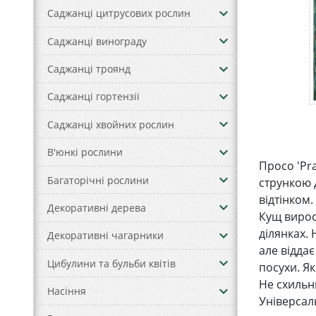
keyboard_arrow_down
Саджанці цитрусових рослин
keyboard_arrow_down
Саджанці винограду
keyboard_arrow_down
Саджанці троянд
keyboard_arrow_down
Саджанці гортензії
keyboard_arrow_down
Саджанці хвойних рослин
keyboard_arrow_down
В'юнкі рослини
Просо 'Pr
keyboard_arrow_down
Багаторічні рослини
стрункою 
відтінком.
keyboard_arrow_down
Декоративні дерева
Кущ вирос
ділянках.
keyboard_arrow_down
Декоративні чагарники
але відда
keyboard_arrow_down
Цибулини та бульби квітів
посухи. Як
Не схильн
keyboard_arrow_down
Насіння
Універсал