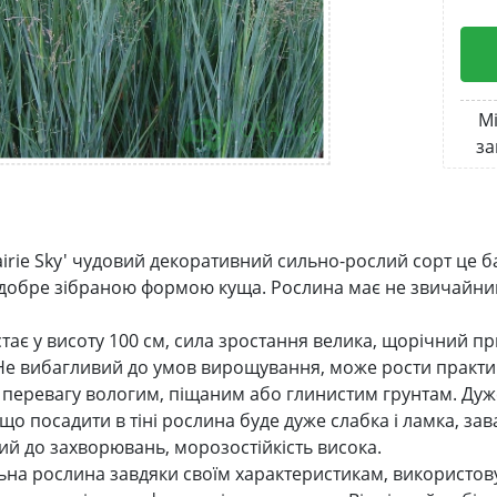
Мі
за
airie Sky' чудовий декоративний сильно-рослий сорт це б
добре зібраною формою куща. Рослина має не звичайний 
тає у висоту 100 см, сила зростання велика, щорічний пр
 Не вибагливий до умов вирощування, може рости практично
є перевагу вологим, піщаним або глинистим грунтам. Дуже
що посадити в тіні рослина буде дуже слабка і ламка, за
ий до захворювань, морозостійкість висока.
ьна рослина завдяки своїм характеристикам, використовує