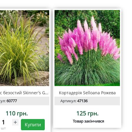
Стоколос безостий Skinner’s Gold
Кортадерія Selloana Рожева
кул:
60777
Артикул:
47136
110 грн.
125 грн.
Товар закінчився
Купити
шт