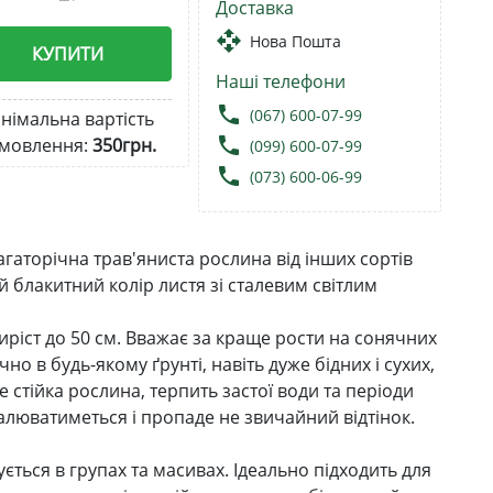
Доставка
open_with
Нова Пошта
КУПИТИ
Наші телефони
local_phone
(067) 600-07-99
німальна вартість
local_phone
мовлення:
350грн.
(099) 600-07-99
local_phone
(073) 600-06-99
агаторічна трав'яниста рослина від інших сортів
блакитний колір листя зі сталевим світлим
иріст до 50 см. Вважає за краще рости на сонячних
 в будь-якому ґрунті, навіть дуже бідних і сухих,
 стійка рослина, терпить застої води та періоди
валюватиметься і пропаде не звичайний відтінок.
ться в групах та масивах. Ідеально підходить для