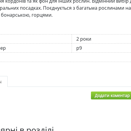
 кордонів та як фон для інших рослин. Відмінний вибір д
уральних посадках. Поєднується з багатьма рослинами н
бонарською, горцями.
2 роки
нер
р9
і
Додати коментар
ярні в розділі