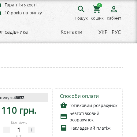
rs
Гарантія якості
0
search
shopping_cart
person_outline
rs
10 років на ринку
Пошук
Кошик
Кабінет
ог садівника
Контакти
УКР
РУС
Способи оплати
ртикул:
46632
business_center
Готівковий розрахунок
110 грн.
Безготівковий
payment
розрахунок
Кількість
receipt
Накладений платіж
шт