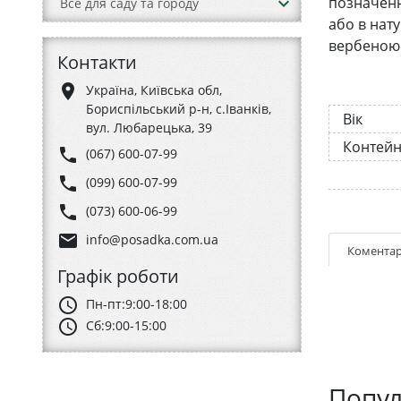
keyboard_arrow_down
позначення
Все для саду та городу
або в нат
вербеною 
Контакти
place
Україна, Київська обл,
Бориспільський р-н, с.Іванків,
Вік
вул. Любарецька, 39
Контей
phone
(067) 600-07-99
phone
(099) 600-07-99
phone
(073) 600-06-99
email
info@posadka.com.ua
Коментар
Графік роботи
schedule
Пн-пт:
9:00-18:00
schedule
Сб:
9:00-15:00
Попул