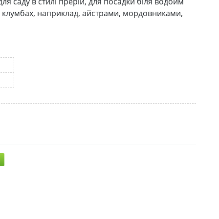
ля саду в стилі прерій, для посадки біля водойм
а клумбах, наприклад, айстрами, мордовниками,