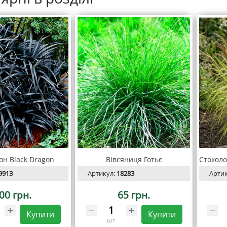
он Black Dragon
Вівсяниця Готьє
9913
Артикул:
18283
Арти
00 грн.
65 грн.
Купити
Купити
шт