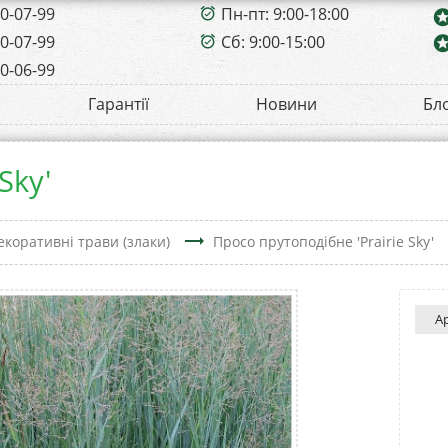
00-07-99
Пн-пт: 9:00-18:00
alarm_on
sta
00-07-99
Сб: 9:00-15:00
sta
alarm_on
00-06-99
Гарантії
Новини
Бл
Sky'
trending_flat
екоративні трави (злаки)
Просо прутоподібне 'Prairie Sky'
А