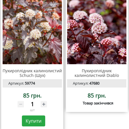
Пухироплідник калинолистий
Пухироплідник
Schuch (Шух)
калинолистний Diablo
Артикул:
59774
Артикул:
47680
85 грн.
85 грн.
Товар закінчився
шт
Купити