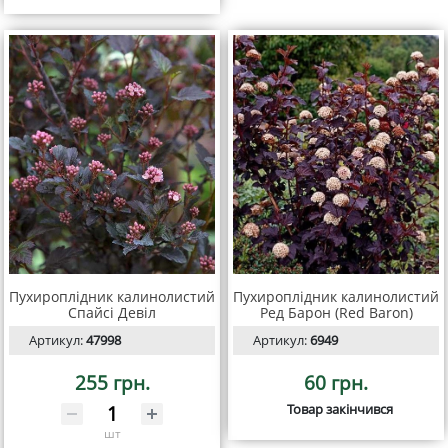
Пухироплідник калинолистий
Пухироплідник калинолистий
Спайсі Девіл
Ред Барон (Red Baron)
Артикул:
47998
Артикул:
6949
255 грн.
60 грн.
Товар закінчився
шт