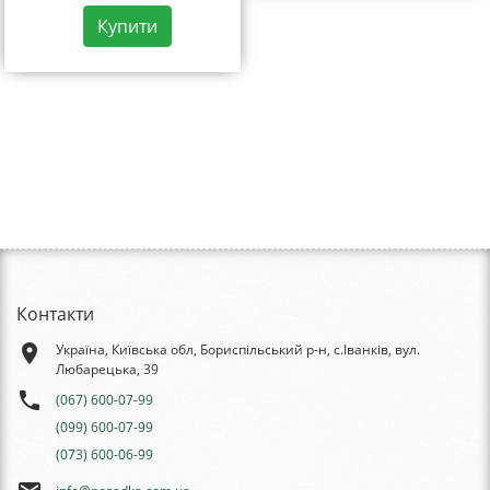
Купити
Контакти
place
Україна, Київська обл, Бориспільський р-н, с.Іванків, вул.
Любарецька, 39
phone
(067) 600-07-99
(099) 600-07-99
(073) 600-06-99