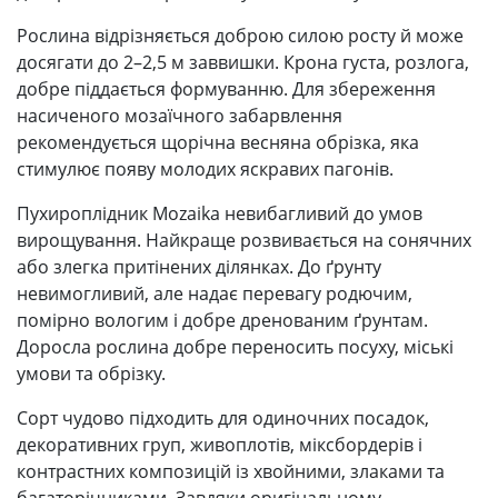
Рослина відрізняється доброю силою росту й може
досягати до 2–2,5 м заввишки. Крона густа, розлога,
добре піддається формуванню. Для збереження
насиченого мозаїчного забарвлення
рекомендується щорічна весняна обрізка, яка
стимулює появу молодих яскравих пагонів.
Пухироплідник Mozaika невибагливий до умов
вирощування. Найкраще розвивається на сонячних
або злегка притінених ділянках. До ґрунту
невимогливий, але надає перевагу родючим,
помірно вологим і добре дренованим ґрунтам.
Доросла рослина добре переносить посуху, міські
умови та обрізку.
Сорт чудово підходить для одиночних посадок,
декоративних груп, живоплотів, міксбордерів і
контрастних композицій із хвойними, злаками та
багаторічниками. Завдяки оригінальному