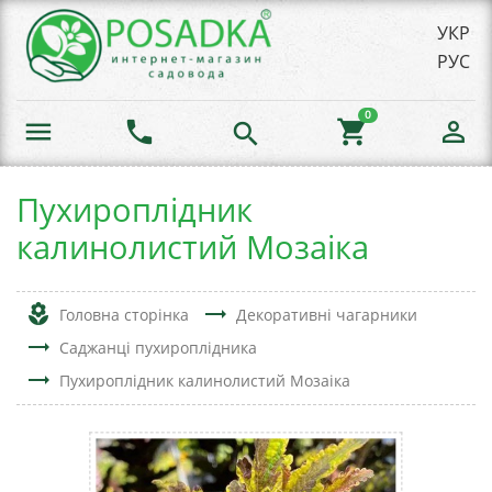
УКР
РУС
0
menu
phone
shopping_cart
person_outline
search
Пухироплідник
калинолистий Мозаіка
local_florist
trending_flat
Головна сторінка
Декоративні чагарники
trending_flat
Саджанці пухироплідника
trending_flat
Пухироплідник калинолистий Мозаіка