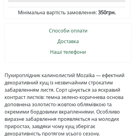
Мінімальна вартість замовлення:
350грн.
Способи оплати
Доставка
Наші телефони
Пухироплідник калинолистий Mozaika — ефектний
декоративний кущ із незвичайним строкатим
забарвленням листя. Сорт цінується за яскравий
контраст листків: темна зелено-коричнева основа
доповнена золотисто-жовтою облямівкою та
окремими бордовими вкрапленнями. Особливо
виразне забарвлення проявляється на молодих
приростах, завдяки чому кущ зберігає
декоративність протягом усього сезону.