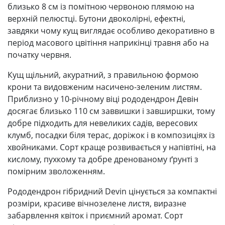
близько 8 см із помітною червоною плямою на
верхній пелюстці. Бутони двоколірні, ефектні,
завдяки чому кущ виглядає особливо декоративно в
період масового цвітіння наприкінці травня або на
початку червня.
Кущ щільний, акуратний, з правильною формою
крони та видовженим насичено-зеленим листям.
Приблизно у 10-річному віці рододендрон Девін
досягає близько 110 см заввишки і завширшки, тому
добре підходить для невеликих садів, вересових
клумб, посадки біля терас, доріжок і в композиціях із
хвойниками. Сорт краще розвивається у напівтіні, на
кислому, пухкому та добре дренованому ґрунті з
помірним зволоженням.
Рододендрон гібридний Devin цінується за компактні
розміри, красиве вічнозелене листя, виразне
забарвлення квіток і приємний аромат. Сорт