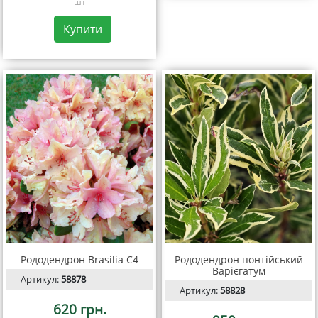
шт
Купити
Рододендрон Brasilia С4
Рододендрон понтійський
Варієгатум
Артикул:
58878
Артикул:
58828
620 грн.