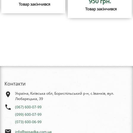
950 грн.
Товар закінчився
Товар закінчився
Контакти
place
Україна, Київська обл, Бориспільський р-н, с.Іванків, вул.
Любарецька, 39
phone
(067) 600-07-99
(099) 600-07-99
(073) 600-06-99
email
info@posadka.com.ua