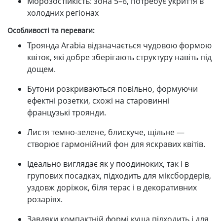
Морозостійкість: зона 5–6, потребує укриття в
холодних регіонах
Особливості та переваги:
Троянда Arabia відзначається чудовою формою
квіток, які добре зберігають структуру навіть під
дощем.
Бутони розкриваються повільно, формуючи
ефектні розетки, схожі на старовинні
французькі троянди.
Листя темно-зелене, блискуче, щільне —
створює гармонійний фон для яскравих квітів.
Ідеально виглядає як у поодиноких, так і в
групових посадках, підходить для міксбордерів,
уздовж доріжок, біля терас і в декоративних
розаріях.
Завдяки компактній формі куща підходить і для