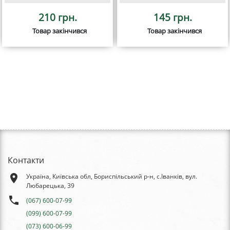
210 грн.
145 грн.
Товар закінчився
Товар закінчився
Контакти
place
Україна, Київська обл, Бориспільський р-н, с.Іванків, вул.
Любарецька, 39
phone
(067) 600-07-99
(099) 600-07-99
(073) 600-06-99