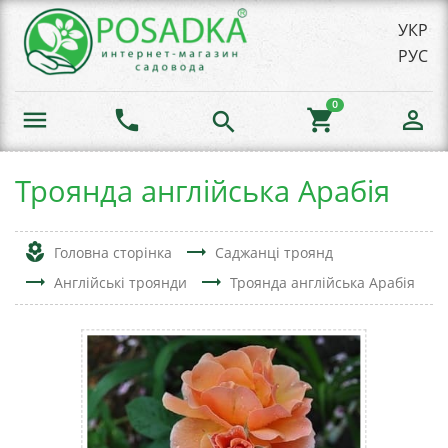
УКР
РУС
0
menu
phone
shopping_cart
person_outline
search
Троянда англійська Арабія
local_florist
trending_flat
Головна сторінка
Саджанці троянд
trending_flat
trending_flat
Англійські троянди
Троянда англійська Арабія