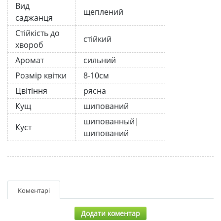
Вид
щеплений
саджанця
Стійкість до
стійкий
хвороб
Аромат
сильний
Розмір квітки
8-10см
Цвітіння
рясна
Кущ
шипований
шипованный|
Куст
шипований
Коментарі
Додати коментар