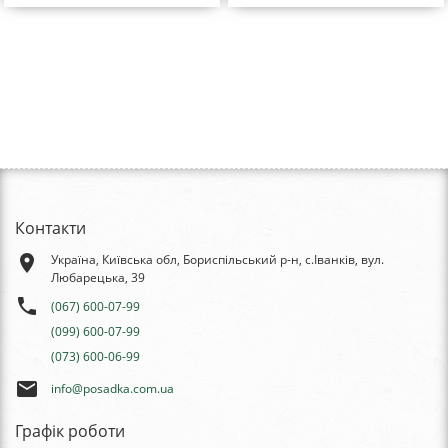
Контакти
place
Україна, Київська обл, Бориспільський р-н, с.Іванків, вул.
Любарецька, 39
phone
(067) 600-07-99
(099) 600-07-99
(073) 600-06-99
email
info@posadka.com.ua
Графік роботи