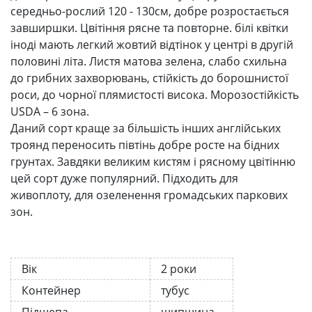
середньо-рослий 120 - 130см, добре розростається
завширшки. Цвітіння рясне та повторне. білі квітки
іноді мають легкий жовтий відтінок у центрі в другій
половині літа. Листя матова зелена, слабо схильна
до грибних захворювань, стійкість до борошнистої
роси, до чорної плямистості висока. Морозостійкість
USDA – 6 зона.
Даний сорт краще за більшість інших англійських
троянд переносить півтінь добре росте на бідних
грунтах. Завдяки великим кистям і рясному цвітінню
цей сорт дуже популярний. Підходить для
живоплоту, для озеленення громадських паркових
зон.
Вік
2 роки
Контейнер
тубус
Підщепа
шипшина