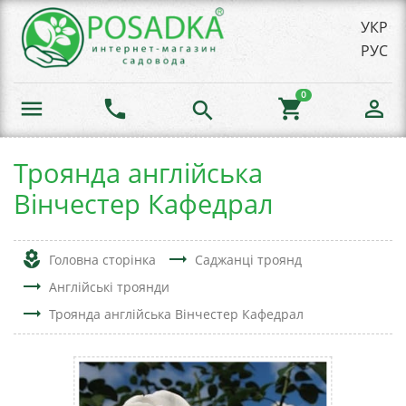
УКР
РУС
0
menu
phone
shopping_cart
person_outline
search
Троянда англійська
Вінчестер Кафедрал
local_florist
trending_flat
Головна сторінка
Саджанці троянд
trending_flat
Англійські троянди
trending_flat
Троянда англійська Вінчестер Кафедрал