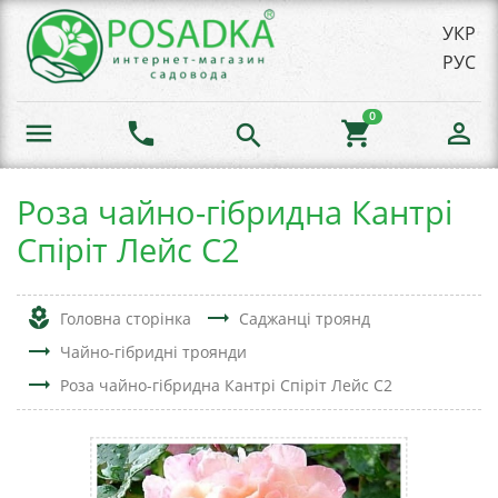
УКР
РУС
0
menu
phone
shopping_cart
person_outline
search
Роза чайно-гібридна Кантрі
Спіріт Лейс С2
local_florist
trending_flat
Головна сторінка
Саджанці троянд
trending_flat
Чайно-гібридні троянди
trending_flat
Роза чайно-гібридна Кантрі Спіріт Лейс С2