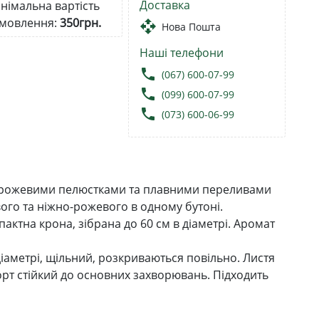
Доставка
німальна вартість
мовлення:
350грн.
open_with
Нова Пошта
Наші телефони
local_phone
(067) 600-07-99
local_phone
(099) 600-07-99
local_phone
(073) 600-06-99
и рожевими пелюстками та плавними переливами
ового та ніжно-рожевого в одному бутоні.
актна крона, зібрана до 60 см в діаметрі. Аромат
 діаметрі, щільний, розкриваються повільно. Листя
орт стійкий до основних захворювань. Підходить