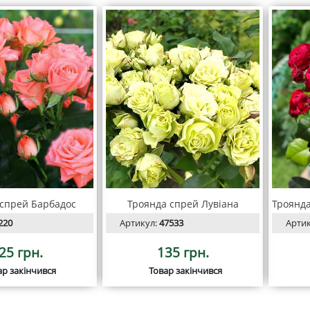
 спрей Барбадос
Троянда спрей Лувіана
Троянда
220
Артикул:
47533
Арти
25 грн.
135 грн.
ар закінчився
Товар закінчився