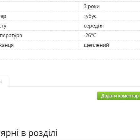
3 роки
нер
тубус
сту
середня
мпература
-26°C
жанця
щеплений
і
Додати коментар
ярні в розділі