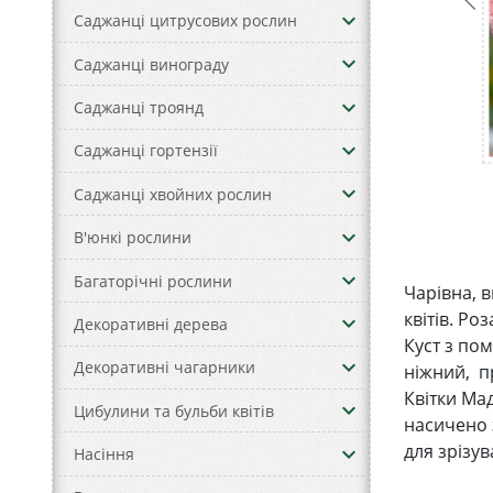
keyboard_arrow_down
Саджанці цитрусових рослин
keyboard_arrow_down
Саджанці винограду
keyboard_arrow_down
Саджанці троянд
keyboard_arrow_down
Саджанці гортензії
keyboard_arrow_down
Саджанці хвойних рослин
keyboard_arrow_down
В'юнкі рослини
keyboard_arrow_down
Багаторічні рослини
Чарівна, 
квітів. Ро
keyboard_arrow_down
Декоративні дерева
Куст з пом
keyboard_arrow_down
Декоративні чагарники
ніжний, п
Квітки Мад
keyboard_arrow_down
Цибулини та бульби квітів
насичено 
для зрізув
keyboard_arrow_down
Насіння