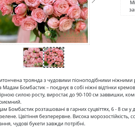
Мі
за
витончена троянда з чудовими піоноподібними ніжним
за Мадам Бомбастик – поєднує в собі ніжні відтінки крем
ірною силою росту, виростає до 90-100 см заввишки, комп
риємний.
ам Бомбастик розташовані в гарних суцвіттях, 6 - 8 см у
зелене. Цвітіння безперервне. Висока морозостійкість, с
ання, чудові букети завжди потрібні.