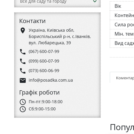
keyboard_arrow_down
Все для саду та городу
Вік
Контей
Контакти
Сила ро
place
Україна, Київська обл,
Мін. те
Бориспільський р-н, с.Іванків,
вул. Любарецька, 39
Вид сад
phone
(067) 600-07-99
phone
(099) 600-07-99
phone
(073) 600-06-99
Коментар
email
info@posadka.com.ua
Графік роботи
schedule
Пн-пт:
9:00-18:00
schedule
Сб:
9:00-15:00
Попул