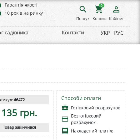
rs
Гарантія якості
0
search
shopping_cart
person_outline
rs
10 років на ринку
Пошук
Кошик
Кабінет
ог садівника
Контакти
УКР
РУС
Способи оплати
ртикул:
46472
business_center
Готівковий розрахунок
135 грн.
Безготівковий
payment
розрахунок
Товар закінчився
receipt
Накладений платіж