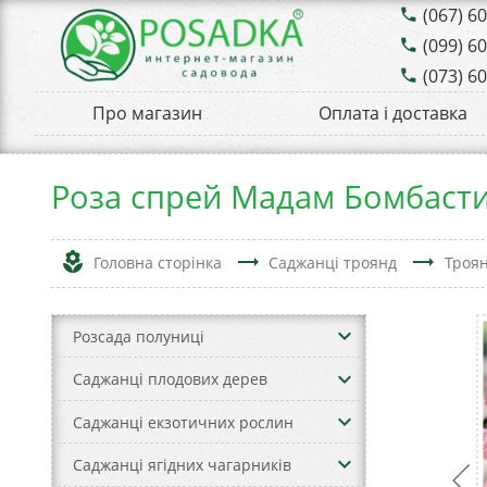
(067) 6
phone
(099) 6
phone
(073) 6
phone
Про магазин
Оплата і доставка
Роза спрей Мадам Бомбаст
local_florist
trending_flat
trending_flat
Головна сторінка
Саджанці троянд
Троя
keyboard_arrow_down
Розсада полуниці
keyboard_arrow_down
Саджанці плодових дерев
keyboard_arrow_down
Саджанці екзотичних рослин
keyboard_arrow_down
Саджанці ягідних чагарників