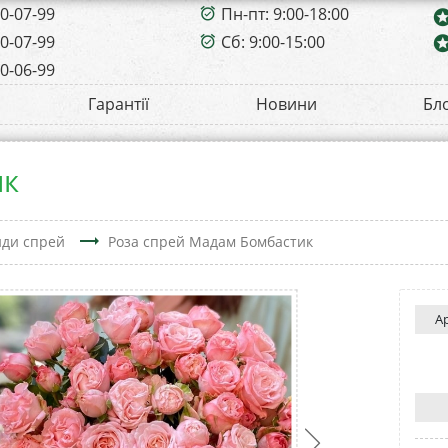
00-07-99
Пн-пт: 9:00-18:00
alarm_on
sta
00-07-99
Сб: 9:00-15:00
sta
alarm_on
00-06-99
Гарантії
Новини
Бл
ик
trending_flat
нди спрей
Роза спрей Мадам Бомбастик
А