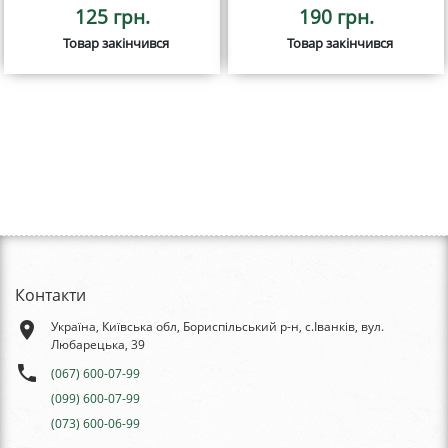
125 грн.
190 грн.
Товар закінчився
Товар закінчився
Контакти
place
Україна, Київська обл, Бориспільський р-н, с.Іванків, вул.
Любарецька, 39
phone
(067) 600-07-99
(099) 600-07-99
(073) 600-06-99