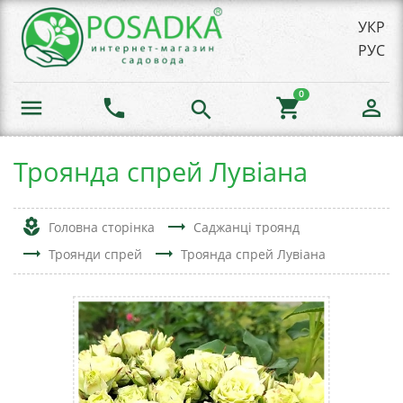
УКР
РУС
0
menu
phone
shopping_cart
person_outline
search
Троянда спрей Лувіана
local_florist
trending_flat
Головна сторінка
Саджанці троянд
trending_flat
trending_flat
Троянди спрей
Троянда спрей Лувіана