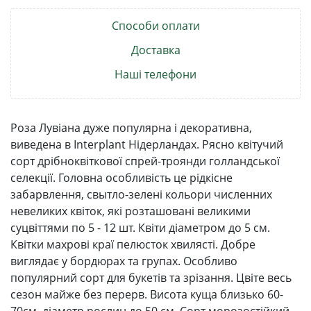
Способи оплати
Доставка
Наші телефони
Роза Лувіана дуже популярна і декоративна,
виведена в Interplant Нідерландах. Рясно квітучий
сорт дрібноквіткової спрей-троянди голландської
селекції. Головна особливість це рідкісне
забарвлення, свытло-зелені кольори численних
невеликих квіток, які розташовані великими
суцвіттями по 5 - 12 шт. Квіти діаметром до 5 см.
Квітки махрові краї пелюсток хвилясті. Добре
виглядає у бордюрах та групах. Особливо
популярний сорт для букетів та зрізання. Цвіте весь
сезон майже без перерв. Висота куща близько 60-
70см, діаметр рослин до 50 см. Сорт морозостійкий,