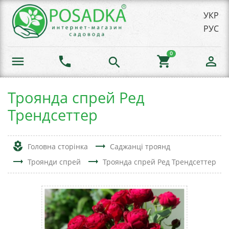
УКР
РУС
0
menu
phone
shopping_cart
person_outline
search
Троянда спрей Ред
Трендсеттер
local_florist
trending_flat
Головна сторінка
Саджанці троянд
trending_flat
trending_flat
Троянди спрей
Троянда спрей Ред Трендсеттер