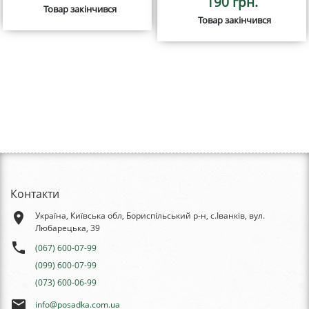
190 грн.
Товар закінчився
Товар закінчився
Контакти
place
Україна, Київська обл, Бориспільський р-н, с.Іванків, вул.
Любарецька, 39
phone
(067) 600-07-99
(099) 600-07-99
(073) 600-06-99
email
info@posadka.com.ua