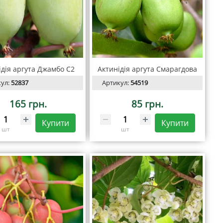
ідія аргута Джамбо С2
Актинідія аргута Смарагдова
кул:
52837
Артикул:
54519
165 грн.
85 грн.
Купити
Купити
шт
шт