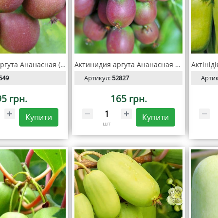
Актинидия аргута Ананасная (самоплодная)
Актинидия аргута Ананасная С2
549
Артикул:
52827
Арти
95 грн.
165 грн.
Купити
Купити
шт