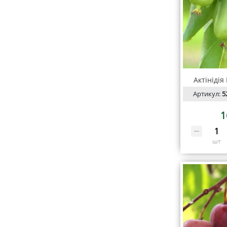
Актінідія
Артикул:
5
1
шт