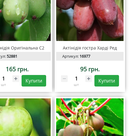
нідія Оригінальна С2
Актінідія гостра Харді Ред
кул:
52881
Артикул:
16977
165 грн.
95 грн.
Купити
Купити
шт
шт