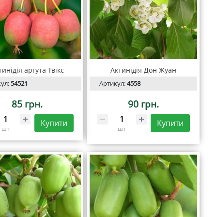
тинідія аргута Твікс
Актинідія Дон Жуан
кул:
54521
Артикул:
4558
85 грн.
90 грн.
Купити
Купити
шт
шт