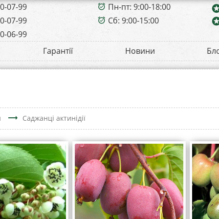
00-07-99
Пн-пт: 9:00-18:00
alarm_on
sta
00-07-99
Сб: 9:00-15:00
sta
alarm_on
00-06-99
Гарантії
Новини
Бл
trending_flat
н
Саджанці актинідії