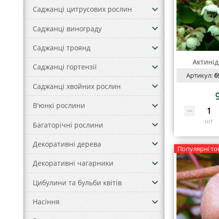
keyboard_arrow_down
Саджанці цитрусових рослин
keyboard_arrow_down
Саджанці винограду
keyboard_arrow_down
Саджанці троянд
Aктинід
keyboard_arrow_down
Саджанці гортензії
Артикул:
6
keyboard_arrow_down
Саджанці хвойних рослин
keyboard_arrow_down
В'юнкі рослини
шт
keyboard_arrow_down
Багаторічні рослини
keyboard_arrow_down
Декоративні дерева
Популярні то
keyboard_arrow_down
Декоративні чагарники
keyboard_arrow_down
Цибулини та бульби квітів
keyboard_arrow_down
Насіння