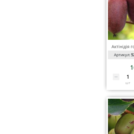
Актінідія г
Артикул:
5
1
шт