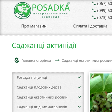
(067) 6
phone
(099) 6
phone
(073) 6
phone
Про магазин
Оплата і доставка
Саджанці актинідії
local_florist
trending_flat
Головна сторінка
Саджанці екзотичних росли
keyboard_arrow_down
Розсада полуниці
keyboard_arrow_down
Саджанці плодових дерев
keyboard_arrow_down
Саджанці екзотичних рослин
keyboard_arrow_down
Саджанці ягідних чагарників