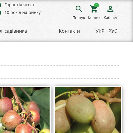
rs
Гарантія якості
0
search
shopping_cart
person_outline
rs
10 років на ринку
Пошук
Кошик
Кабінет
ог садівника
Контакти
УКР
РУС