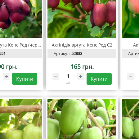
Актінідія аргута Кенс Ред (червона м'якоть)
Актінідія аргута Кенс Ред С2
Ак
551
Артикул:
52833
Арти
90 грн.
165 грн.
Купити
Купити
шт