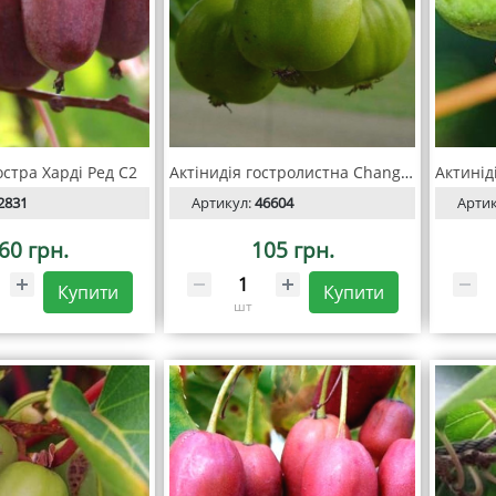
остра Харді Ред С2
Актінидія гостролистна Chang Bai Giant
2831
Артикул:
46604
Арти
60 грн.
105 грн.
Купити
Купити
шт