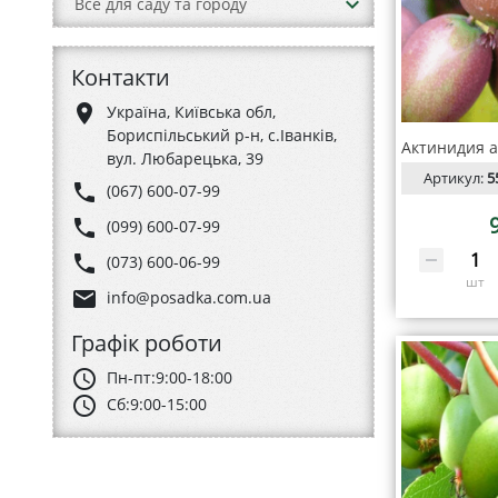
keyboard_arrow_down
Все для саду та городу
Контакти
place
Україна, Київська обл,
Бориспільський р-н, с.Іванків,
вул. Любарецька, 39
Артикул:
5
phone
(067) 600-07-99
phone
(099) 600-07-99
phone
(073) 600-06-99
шт
email
info@posadka.com.ua
Графік роботи
schedule
Пн-пт:
9:00-18:00
schedule
Сб:
9:00-15:00