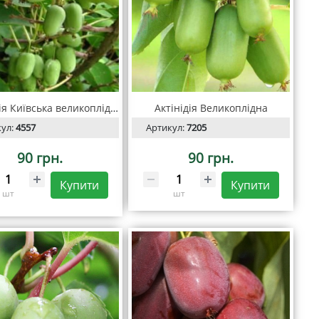
Актинідія Київська великоплідна
Актінідія Великоплідна
кул:
4557
Артикул:
7205
90 грн.
90 грн.
Купити
Купити
шт
шт