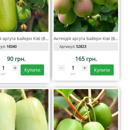
Актінідія аргута Байерн Ківі (Bayern kiwi)
Актінідія аргута Байерн Ківі (Bayern kiwi) С2
кул:
18340
Артикул:
52823
90 грн.
165 грн.
Купити
Купити
шт
шт