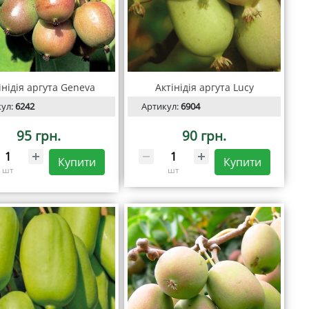
інідія аргута Geneva
Актінідія аргута Lucy
кул:
6242
Артикул:
6904
95 грн.
90 грн.
Купити
Купити
шт
шт