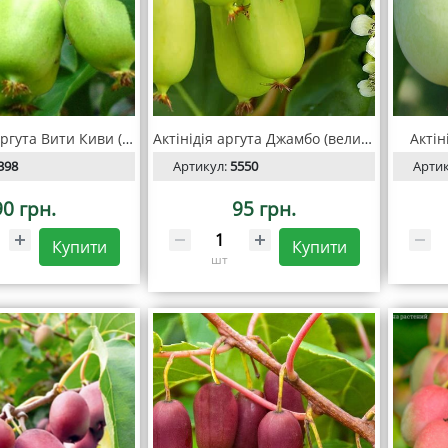
Актинидия аргута Вити Киви (Vitikiwi) (самоплодная)
Актінідія аргута Джамбо (великоплідна)
Актін
398
Артикул:
5550
Арти
90 грн.
95 грн.
Купити
Купити
шт