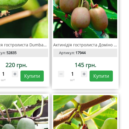
Актинідія гостролиста Dumbarton Oaks С2
Актинідія гостролиста Доміно (Domino)
кул:
52835
Артикул:
17944
220 грн.
145 грн.
Купити
Купити
шт
шт