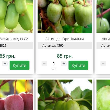
 Великоплідна С2
Актинідія Оригінальна
Акти
2829
Артикул:
4560
Арти
65 грн.
85 грн.
Купити
Купити
шт