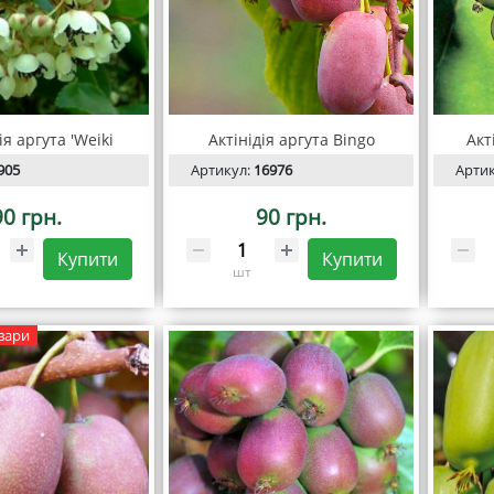
ія аргута 'Weiki
Актінідія аргута Bingo
Акт
905
Артикул:
16976
Арти
90 грн.
90 грн.
Купити
Купити
шт
вари