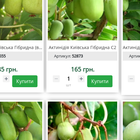
Актинідія Київська Гібридна (великоплідна)
Актинідія Київська Гібридна С2
555
Артикул:
52873
Арти
85 грн.
165 грн.
Купити
Купити
шт